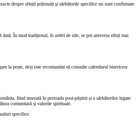
cte despre sfinții prăznuiți și sărbătorile specifice nu sunt confirmate
tă. În mod tradițional, în astfel de zile, se pot aniversa sfinți mai
gare la pește, deși este recomandat să consulte calendarul bisericesc
nia, fiind inserată în perioada post-păștirii și a sărbătorilor legate
tura comunitară și valorile spirituale.
ualuri specifice.