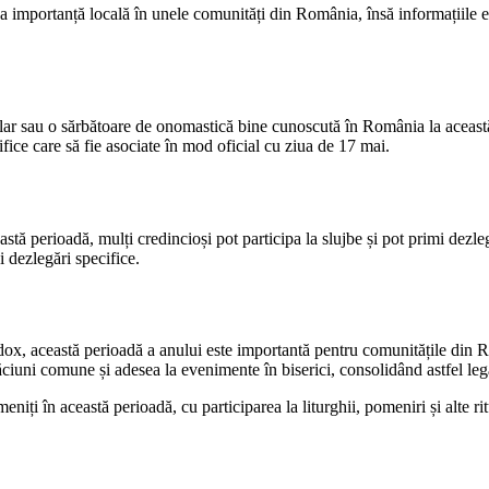
 importanță locală în unele comunități din România, însă informațiile exa
ar sau o sărbătoare de onomastică bine cunoscută în România la această da
ifice care să fie asociate în mod oficial cu ziua de 17 mai.
stă perioadă, mulți credincioși pot participa la slujbe și pot primi dezle
i dezlegări specifice.
x, această perioadă a anului este importantă pentru comunitățile din Româ
ciuni comune și adesea la evenimente în biserici, consolidând astfel legă
eniți în această perioadă, cu participarea la liturghii, pomeniri și alte rit