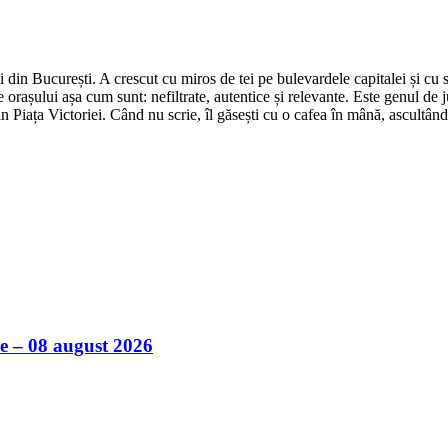
din București. A crescut cu miros de tei pe bulevardele capitalei și cu su
 orașului așa cum sunt: nefiltrate, autentice și relevante. Este genul de j
in Piața Victoriei. Când nu scrie, îl găsești cu o cafea în mână, ascultâ
ile – 08 august 2026