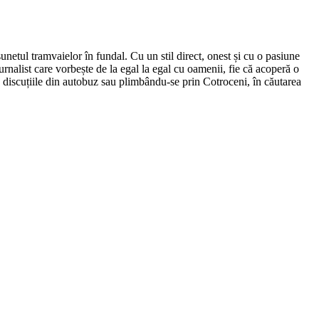
netul tramvaielor în fundal. Cu un stil direct, onest și cu o pasiune
urnalist care vorbește de la egal la egal cu oamenii, fie că acoperă o
nd discuțiile din autobuz sau plimbându-se prin Cotroceni, în căutarea