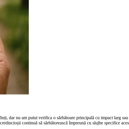
inți, dar nu am putut verifica o sărbătoare principală cu impact larg sau
 credincioșii continuă să sărbătorească împreună cu slujbe specifice aces