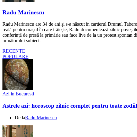
Radu Marinescu
Radu Marinescu are 34 de ani și s-a născut în cartierul Drumul Taberei 
reală pentru orașul în care trăiește, Radu documentează zilnic poveștile
conferință de presă la primărie sau face live de la un protest spontan d
următorului subiect.
RECENTE
POPULARE
Azi in Bucuresti
Astrele azi: horoscop zilnic complet pentru toate zodi
De la
Radu Marinescu