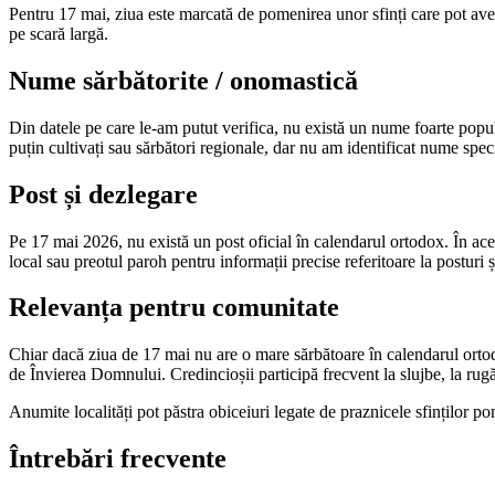
Pentru 17 mai, ziua este marcată de pomenirea unor sfinți care pot avea
pe scară largă.
Nume sărbătorite / onomastică
Din datele pe care le-am putut verifica, nu există un nume foarte popul
puțin cultivați sau sărbători regionale, dar nu am identificat nume spec
Post și dezlegare
Pe 17 mai 2026, nu există un post oficial în calendarul ortodox. În acea
local sau preotul paroh pentru informații precise referitoare la posturi ș
Relevanța pentru comunitate
Chiar dacă ziua de 17 mai nu are o mare sărbătoare în calendarul ortodo
de Învierea Domnului. Credincioșii participă frecvent la slujbe, la rugă
Anumite localități pot păstra obiceiuri legate de praznicele sfinților pom
Întrebări frecvente