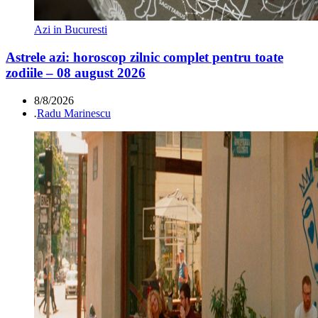
Azi in Bucuresti
Astrele azi: horoscop zilnic complet pentru toate
zodiile – 08 august 2026
8/8/2026
.
Radu Marinescu