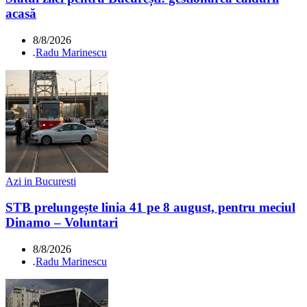
acasă
8/8/2026
.
Radu Marinescu
Azi in Bucuresti
STB prelungește linia 41 pe 8 august, pentru meciul
Dinamo – Voluntari
8/8/2026
.
Radu Marinescu