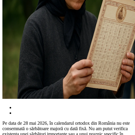
Pe data de 28 mai 2026, în calendarul ortodox din România nu este
consemnată o sărbătoare majoră cu dată fixă. Nu am putut verifica
existența unei sărbători importante sau a unui praznic specific în