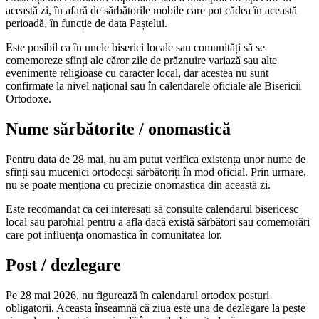
această zi, în afară de sărbătorile mobile care pot cădea în această
perioadă, în funcție de data Paștelui.
Este posibil ca în unele biserici locale sau comunități să se
comemoreze sfinți ale căror zile de prăznuire variază sau alte
evenimente religioase cu caracter local, dar acestea nu sunt
confirmate la nivel național sau în calendarele oficiale ale Bisericii
Ortodoxe.
Nume sărbătorite / onomastică
Pentru data de 28 mai, nu am putut verifica existența unor nume de
sfinți sau mucenici ortodocși sărbătoriți în mod oficial. Prin urmare,
nu se poate menționa cu precizie onomastica din această zi.
Este recomandat ca cei interesați să consulte calendarul bisericesc
local sau parohial pentru a afla dacă există sărbători sau comemorări
care pot influența onomastica în comunitatea lor.
Post / dezlegare
Pe 28 mai 2026, nu figurează în calendarul ortodox posturi
obligatorii. Aceasta înseamnă că ziua este una de dezlegare la pește