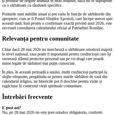
și produse de origine animală în mod obișnuit, dacă nu se suprapune
cu o sărbătoare cu rânduieli specifice.
Posturile sunt stabilite anual și pot varia în funcție de sărbătorile din
apropiere, cum ar fi Postul Sfinților Apostoli, care începe uneori spre
această dată; însă pentru o confirmare exactă privind anul 2026, este
necesară consultarea calendarului oficial al Patriarhiei Române.
Relevanța pentru comunitate
Chiar dacă 28 mai 2026 nu marchează o sărbătoare ortodoxă majoră
la nivel național, ziua poate fi importantă pentru credincioșii care își
onorează sfântul protector personal sau pe cei dragi care poartă
nume legate de sărbători mai puțin cunoscute.
În plus, în această perioadă a anului, mulți credincioși participă la
slujbe obișnuite, pregătindu-se pentru marile sărbători de vară din
calendarul religios, iar bisericile pot fi deschise pentru vizite și
rugăciune în contextul vieții spirituale comunitare.
Întrebări frecvente
E post azi?
Nu, pe 28 mai 2026 nu este post ortodox obligatoriu, conform