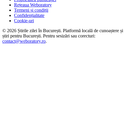
Rețeaua Weboratory
Termeni și condiții
Confidențialitate
Cookie-uri
©
2026
Știrile zilei în București
. Platformă locală de cunoaștere și
știri pentru
București
. Pentru sesizări sau corecturi:
contact@weboratory.ro
.