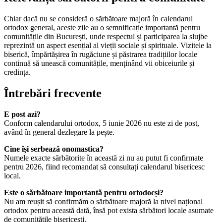
Chiar dacă nu se consideră o sărbătoare majoră în calendarul
ortodox general, aceste zile au o semnificație importantă pentru
comunitățile din București, unde respectul și participarea la slujbe
reprezintă un aspect esențial al vieții sociale și spirituale. Vizitele la
biserică, împărtășirea în rugăciune și păstrarea tradițiilor locale
continuă să unească comunitățile, menținând vii obiceiurile și
credința.
Întrebări frecvente
E post azi?
Conform calendarului ortodox, 5 iunie 2026 nu este zi de post,
având în general dezlegare la pește.
Cine își serbează onomastica?
Numele exacte sărbătorite în această zi nu au putut fi confirmate
pentru 2026, fiind recomandat să consultați calendarul bisericesc
local.
Este o sărbătoare importantă pentru ortodocși?
Nu am reușit să confirmăm o sărbătoare majoră la nivel național
ortodox pentru această dată, însă pot exista sărbători locale asumate
de comunitățile bisericești.