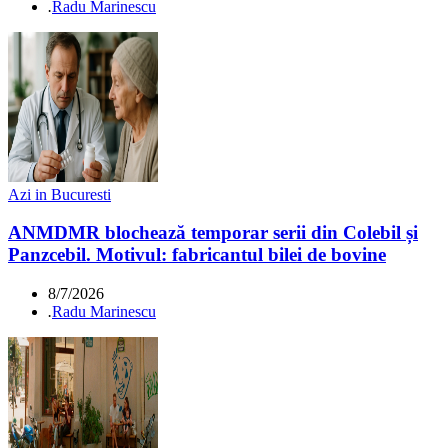
.
Radu Marinescu
Azi in Bucuresti
ANMDMR blochează temporar serii din Colebil și
Panzcebil. Motivul: fabricantul bilei de bovine
8/7/2026
.
Radu Marinescu