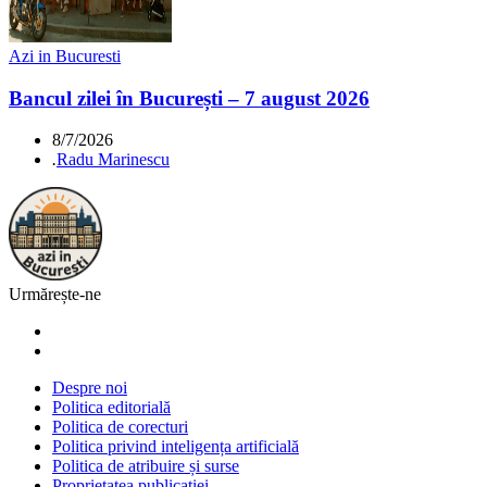
Azi in Bucuresti
Bancul zilei în București – 7 august 2026
8/7/2026
.
Radu Marinescu
Urmărește-ne
Despre noi
Politica editorială
Politica de corecturi
Politica privind inteligența artificială
Politica de atribuire și surse
Proprietatea publicației