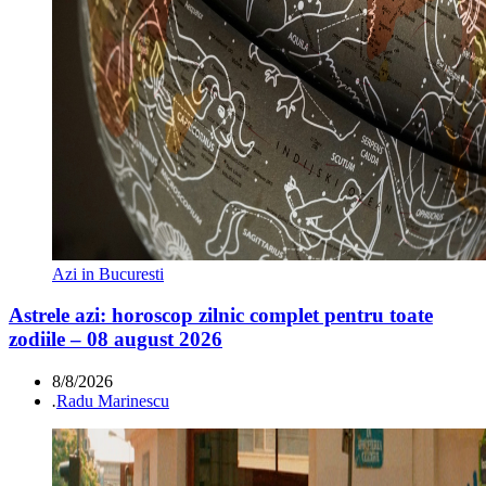
Azi in Bucuresti
Astrele azi: horoscop zilnic complet pentru toate
zodiile – 08 august 2026
8/8/2026
.
Radu Marinescu