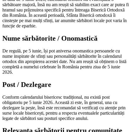
sărbătoare majoră, însă nu am reușit să stabilim exact care ar putea fi
hramul sau prăznuirea specifică pentru întreaga Biserică Ortodoxă
din România. În această perioadă, Sfânta Biserică ortodoxă îi
cinstește pe mai mulți sfinți, iar anumite sărbători locale pot varia în
funcție de eparhie.
Nume sărbătorite / Onomastică
De regulă, pe 5 iunie, își pot aniversa onomastica persoanele cu
nume inspirate de sfinți sau personalități sărbătorite în calendarul
ortodox din apropierea acestei date. Nu am reușit să obținem o listă
completă a numelui celebrate în România pentru ziua de 5 iunie
2026.
Post / Dezlegare
Conform calendarului bisericesc tradițional, nu există post
obligatoriu pe 5 iunie 2026. Această zi este, în general, una cu
dezlegare la pește, însă este recomandat să verificați cu atenție prin
surse locale bisericești, pentru a respecta eventualele particularități
legate de sărbători sau posturi specifice anului.
Relevanța sărbătorii pentru comunitate