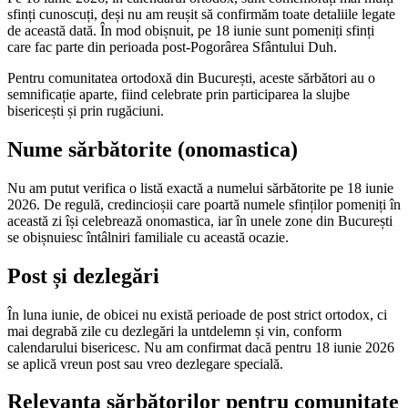
sfinți cunoscuți, deși nu am reușit să confirmăm toate detaliile legate
de această dată. În mod obișnuit, pe 18 iunie sunt pomeniți sfinți
care fac parte din perioada post-Pogorârea Sfântului Duh.
Pentru comunitatea ortodoxă din București, aceste sărbători au o
semnificație aparte, fiind celebrate prin participarea la slujbe
bisericești și prin rugăciuni.
Nume sărbătorite (onomastica)
Nu am putut verifica o listă exactă a numelui sărbătorite pe 18 iunie
2026. De regulă, credincioșii care poartă numele sfinților pomeniți în
această zi își celebrează onomastica, iar în unele zone din București
se obișnuiesc întâlniri familiale cu această ocazie.
Post și dezlegări
În luna iunie, de obicei nu există perioade de post strict ortodox, ci
mai degrabă zile cu dezlegări la untdelemn și vin, conform
calendarului bisericesc. Nu am confirmat dacă pentru 18 iunie 2026
se aplică vreun post sau vreo dezlegare specială.
Relevanța sărbătorilor pentru comunitate