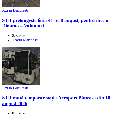
Azi in Bucuresti
STB prelungește linia 41 pe 8 august, pentru meciul
Dinamo – Voluntari
8/8/2026
.
Radu Marinescu
Azi in Bucuresti
STB mută temporar stația Aeroport Băneasa din 10
august 2026
8/8/2026