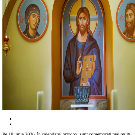
Pe 18 iunie 2026, în calendarul ortodox, sunt comemorați mai mulți