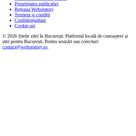
Proprietatea publicației
Rețeaua Weboratory
Termeni și condiții
Confidențialitate
Cookie-uri
©
2026
Știrile zilei în București
. Platformă locală de cunoaștere și
știri pentru
București
. Pentru sesizări sau corecturi:
contact@weboratory.ro
.