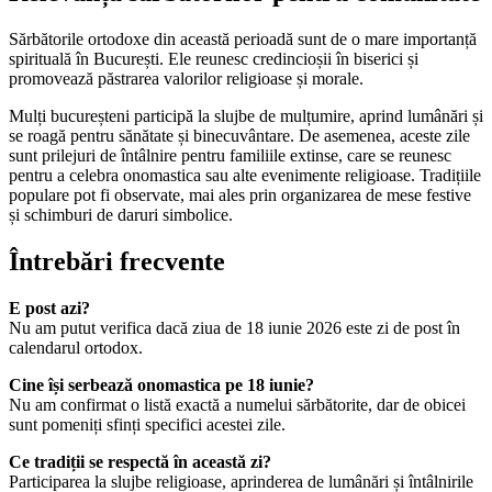
Sărbătorile ortodoxe din această perioadă sunt de o mare importanță
spirituală în București. Ele reunesc credincioșii în biserici și
promovează păstrarea valorilor religioase și morale.
Mulți bucureșteni participă la slujbe de mulțumire, aprind lumânări și
se roagă pentru sănătate și binecuvântare. De asemenea, aceste zile
sunt prilejuri de întâlnire pentru familiile extinse, care se reunesc
pentru a celebra onomastica sau alte evenimente religioase. Tradițiile
populare pot fi observate, mai ales prin organizarea de mese festive
și schimburi de daruri simbolice.
Întrebări frecvente
E post azi?
Nu am putut verifica dacă ziua de 18 iunie 2026 este zi de post în
calendarul ortodox.
Cine își serbează onomastica pe 18 iunie?
Nu am confirmat o listă exactă a numelui sărbătorite, dar de obicei
sunt pomeniți sfinți specifici acestei zile.
Ce tradiții se respectă în această zi?
Participarea la slujbe religioase, aprinderea de lumânări și întâlnirile