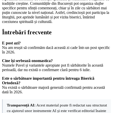
tradițiile creștine. Comunitățile din București pot organiza slujbe
specifice pentru sfinții comemorați, chiar și în zile cu sărbători mai
puțin cunoscute la nivel național. Astfel, credincioșii pot participa la
liturghii, pot aprinde lumânări și pot vizita biserici, întărind
coeziunea spirituală și culturală.
Întrebări frecvente
E post azi?
Nu am reușit să confirmăm dacă această zi cade într-un post specific
în 2026.
Cine își serbează onomastica?
Numele Pavel și variantele apropiate pot fi sărbătorite în această
perioadă, dar nu există o confirmare clară pentru 6 iulie.
Este o sărbătoare importantă pentru întreaga Biserică
Ortodoxă?
Nu există o sărbătoare majoră generală confirmată pentru această
dată în 2026.
Transparență AI:
Acest material poate fi redactat sau structurat
cu ajutorul unor instrumente AI și este verificat editorial înainte