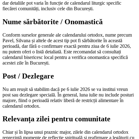
dar detaliile pot varia în funcție de calendarul liturgic specific
fiecărei comunități, inclusiv cele din București.
Nume sărbătorite / Onomastică
Conform surselor generale ale calendarului ortodox, nume precum
Pavel, Silvana și altele de acest tip pot fi sărbătorite în această
perioadă, dar fără o confirmare exactă pentru ziua de 6 iulie 2026,
nu putem oferi o listă detaliată. Este recomandat să consultați
calendarul bisericesc local pentru a verifica onomastica specifică
acestei zile în București.
Post / Dezlegare
Nu am reușit să stabilim dacă pe 6 iulie 2026 se va institui vreun
post sau dezlegare specială. În general, luna iulie nu include posturi
majore, fiind o perioadă relativ liberă de restricții alimentare în
calendarul ortodox.
Relevanța zilei pentru comunitate
Chiar și în lipsa unui praznic major, zilele din calendarul ortodox
reprezintă momente de reflecție spirituală și reafirmare a legăturii cu