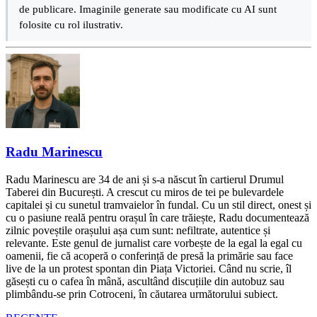
de publicare. Imaginile generate sau modificate cu AI sunt
folosite cu rol ilustrativ.
Radu Marinescu
Radu Marinescu are 34 de ani și s-a născut în cartierul Drumul
Taberei din București. A crescut cu miros de tei pe bulevardele
capitalei și cu sunetul tramvaielor în fundal. Cu un stil direct, onest și
cu o pasiune reală pentru orașul în care trăiește, Radu documentează
zilnic poveștile orașului așa cum sunt: nefiltrate, autentice și
relevante. Este genul de jurnalist care vorbește de la egal la egal cu
oamenii, fie că acoperă o conferință de presă la primărie sau face
live de la un protest spontan din Piața Victoriei. Când nu scrie, îl
găsești cu o cafea în mână, ascultând discuțiile din autobuz sau
plimbându-se prin Cotroceni, în căutarea următorului subiect.