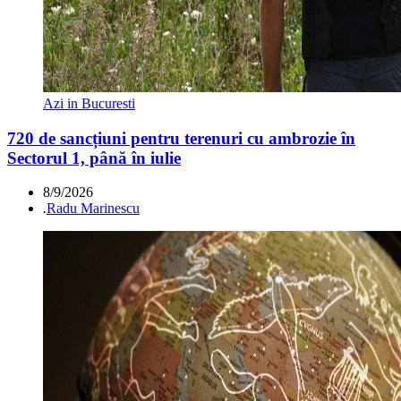
Azi in Bucuresti
720 de sancțiuni pentru terenuri cu ambrozie în
Sectorul 1, până în iulie
8/9/2026
.
Radu Marinescu