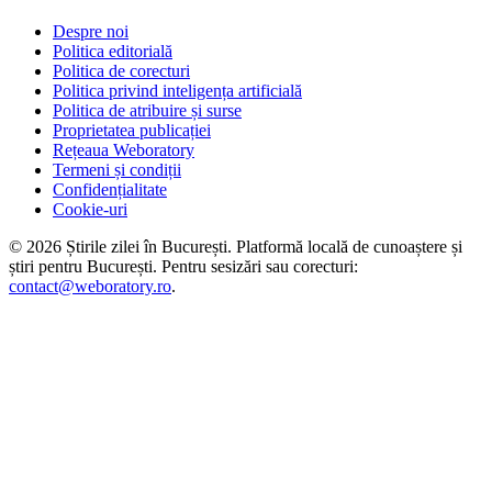
Despre noi
Politica editorială
Politica de corecturi
Politica privind inteligența artificială
Politica de atribuire și surse
Proprietatea publicației
Rețeaua Weboratory
Termeni și condiții
Confidențialitate
Cookie-uri
©
2026
Știrile zilei în București
. Platformă locală de cunoaștere și
știri pentru
București
. Pentru sesizări sau corecturi:
contact@weboratory.ro
.