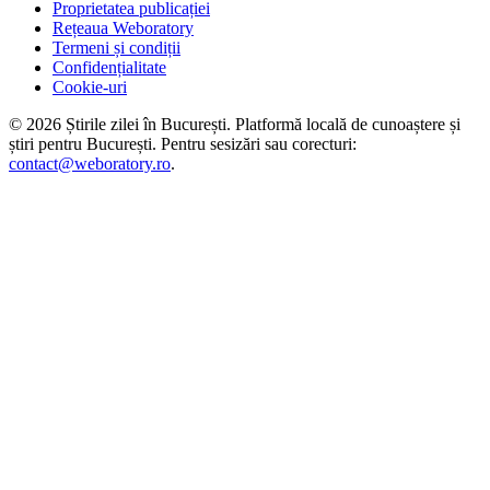
Proprietatea publicației
Rețeaua Weboratory
Termeni și condiții
Confidențialitate
Cookie-uri
©
2026
Știrile zilei în București
. Platformă locală de cunoaștere și
știri pentru
București
. Pentru sesizări sau corecturi:
contact@weboratory.ro
.