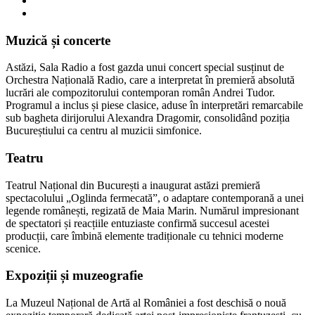
Muzică și concerte
Astăzi, Sala Radio a fost gazda unui concert special susținut de
Orchestra Națională Radio, care a interpretat în premieră absolută
lucrări ale compozitorului contemporan român Andrei Tudor.
Programul a inclus și piese clasice, aduse în interpretări remarcabile
sub bagheta dirijorului Alexandra Dragomir, consolidând poziția
Bucureștiului ca centru al muzicii simfonice.
Teatru
Teatrul Național din București a inaugurat astăzi premieră
spectacolului „Oglinda fermecată”, o adaptare contemporană a unei
legende românești, regizată de Maia Marin. Numărul impresionant
de spectatori și reacțiile entuziaste confirmă succesul acestei
producții, care îmbină elemente tradiționale cu tehnici moderne
scenice.
Expoziții și muzeografie
La Muzeul Național de Artă al României a fost deschisă o nouă