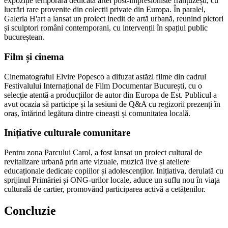
expoziție temporară dedicată artei post-impresioniste franțuzești, cu
lucrări rare provenite din colecții private din Europa. În paralel,
Galeria H'art a lansat un proiect inedit de artă urbană, reunind pictori
și sculptori români contemporani, cu intervenții în spațiul public
bucureștean.
Film și cinema
Cinematograful Elvire Popesco a difuzat astăzi filme din cadrul
Festivalului Internațional de Film Documentar București, cu o
selecție atentă a producțiilor de autor din Europa de Est. Publicul a
avut ocazia să participe și la sesiuni de Q&A cu regizorii prezenți în
oraș, întărind legătura dintre cineaști și comunitatea locală.
Inițiative culturale comunitare
Pentru zona Parcului Carol, a fost lansat un proiect cultural de
revitalizare urbană prin arte vizuale, muzică live și ateliere
educaționale dedicate copiilor și adolescenților. Inițiativa, derulată cu
sprijinul Primăriei și ONG-urilor locale, aduce un suflu nou în viața
culturală de cartier, promovând participarea activă a cetățenilor.
Concluzie