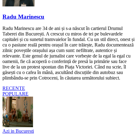
Radu Marinescu
Radu Marinescu are 34 de ani și s-a născut în cartierul Drumul
Taberei din București. A crescut cu miros de tei pe bulevardele
capitalei și cu sunetul tramvaielor în fundal. Cu un stil direct, onest și
cu o pasiune reală pentru orașul în care trăiește, Radu documentează
zilnic poveștile orașului așa cum sunt: nefiltrate, autentice și
relevante. Este genul de jurnalist care vorbește de la egal la egal cu
oamenii, fie că acoperă o conferință de presă la primărie sau face
live de la un protest spontan din Piața Victoriei. Când nu scrie, îl
găsești cu o cafea în mână, ascultând discuțiile din autobuz sau
plimbându-se prin Cotroceni, în căutarea următorului subiect.
RECENTE
POPULARE
Azi in Bucuresti