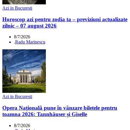
Azi in Bucuresti
Horoscop azi pentru zodia ta – previziuni actualizate
zilnic – 07 august 2026
8/7/2026
.
Radu Marinescu
Azi in Bucuresti
Opera Națională pune în vânzare biletele pentru
toamna 2026: Tannhäuser și Giselle
8/7/2026