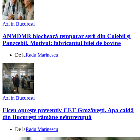
Azi in Bucuresti
ANMDMR blochează temporar serii din Colebil și
Panzcebil. Motivul: fabricantul bilei de bovine
De la
Radu Marinescu
Azi in Bucuresti
Elcen oprește preventiv CET Grozăvești. Apa caldă
din București rămâne neîntreruptă
De la
Radu Marinescu