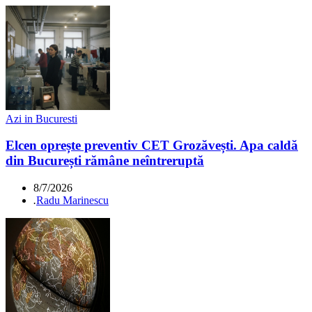
Azi in Bucuresti
Elcen oprește preventiv CET Grozăvești. Apa caldă
din București rămâne neîntreruptă
8/7/2026
.
Radu Marinescu