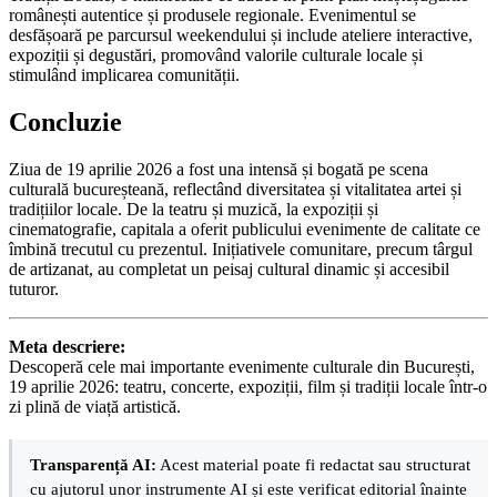
românești autentice și produsele regionale. Evenimentul se
desfășoară pe parcursul weekendului și include ateliere interactive,
expoziții și degustări, promovând valorile culturale locale și
stimulând implicarea comunității.
Concluzie
Ziua de 19 aprilie 2026 a fost una intensă și bogată pe scena
culturală bucureșteană, reflectând diversitatea și vitalitatea artei și
tradițiilor locale. De la teatru și muzică, la expoziții și
cinematografie, capitala a oferit publicului evenimente de calitate ce
îmbină trecutul cu prezentul. Inițiativele comunitare, precum târgul
de artizanat, au completat un peisaj cultural dinamic și accesibil
tuturor.
Meta descriere:
Descoperă cele mai importante evenimente culturale din București,
19 aprilie 2026: teatru, concerte, expoziții, film și tradiții locale într-o
zi plină de viață artistică.
Transparență AI:
Acest material poate fi redactat sau structurat
cu ajutorul unor instrumente AI și este verificat editorial înainte