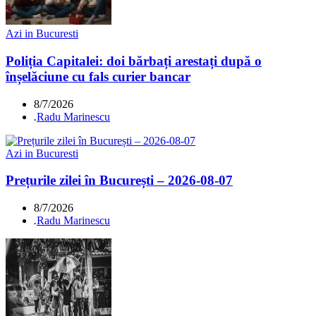
Azi in Bucuresti
Poliția Capitalei: doi bărbați arestați după o
înșelăciune cu fals curier bancar
8/7/2026
.
Radu Marinescu
Azi in Bucuresti
Prețurile zilei în București – 2026-08-07
8/7/2026
.
Radu Marinescu