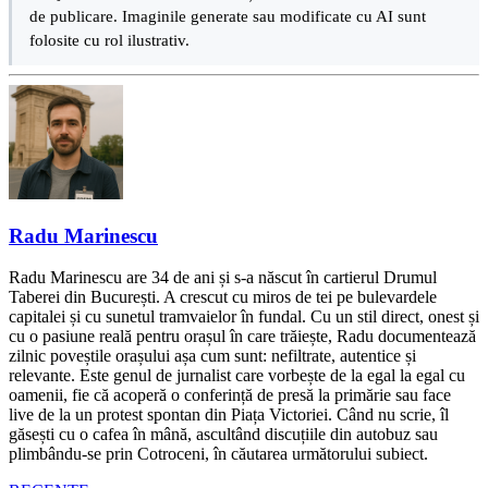
de publicare. Imaginile generate sau modificate cu AI sunt
folosite cu rol ilustrativ.
Radu Marinescu
Radu Marinescu are 34 de ani și s-a născut în cartierul Drumul
Taberei din București. A crescut cu miros de tei pe bulevardele
capitalei și cu sunetul tramvaielor în fundal. Cu un stil direct, onest și
cu o pasiune reală pentru orașul în care trăiește, Radu documentează
zilnic poveștile orașului așa cum sunt: nefiltrate, autentice și
relevante. Este genul de jurnalist care vorbește de la egal la egal cu
oamenii, fie că acoperă o conferință de presă la primărie sau face
live de la un protest spontan din Piața Victoriei. Când nu scrie, îl
găsești cu o cafea în mână, ascultând discuțiile din autobuz sau
plimbându-se prin Cotroceni, în căutarea următorului subiect.