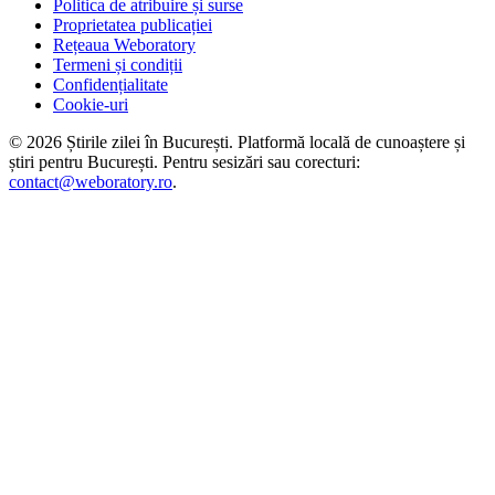
Politica de atribuire și surse
Proprietatea publicației
Rețeaua Weboratory
Termeni și condiții
Confidențialitate
Cookie-uri
©
2026
Știrile zilei în București
. Platformă locală de cunoaștere și
știri pentru
București
. Pentru sesizări sau corecturi:
contact@weboratory.ro
.