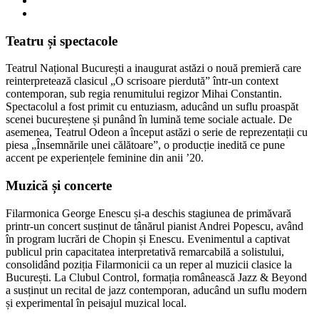
Teatru și spectacole
Teatrul Național București a inaugurat astăzi o nouă premieră care
reinterpretează clasicul „O scrisoare pierdută” într-un context
contemporan, sub regia renumitului regizor Mihai Constantin.
Spectacolul a fost primit cu entuziasm, aducând un suflu proaspăt
scenei bucureștene și punând în lumină teme sociale actuale. De
asemenea, Teatrul Odeon a început astăzi o serie de reprezentații cu
piesa „Însemnările unei călătoare”, o producție inedită ce pune
accent pe experiențele feminine din anii ’20.
Muzică și concerte
Filarmonica George Enescu și-a deschis stagiunea de primăvară
printr-un concert susținut de tânărul pianist Andrei Popescu, având
în program lucrări de Chopin și Enescu. Evenimentul a captivat
publicul prin capacitatea interpretativă remarcabilă a solistului,
consolidând poziția Filarmonicii ca un reper al muzicii clasice la
București. La Clubul Control, formația românească Jazz & Beyond
a susținut un recital de jazz contemporan, aducând un suflu modern
și experimental în peisajul muzical local.