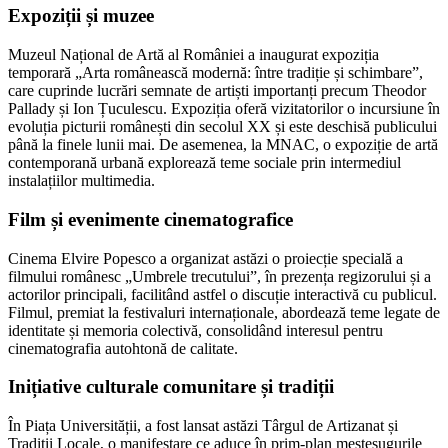
Expoziții și muzee
Muzeul Național de Artă al României a inaugurat expoziția
temporară „Arta românească modernă: între tradiție și schimbare”,
care cuprinde lucrări semnate de artiști importanți precum Theodor
Pallady și Ion Țuculescu. Expoziția oferă vizitatorilor o incursiune în
evoluția picturii românești din secolul XX și este deschisă publicului
până la finele lunii mai. De asemenea, la MNAC, o expoziție de artă
contemporană urbană explorează teme sociale prin intermediul
instalațiilor multimedia.
Film și evenimente cinematografice
Cinema Elvire Popesco a organizat astăzi o proiecție specială a
filmului românesc „Umbrele trecutului”, în prezența regizorului și a
actorilor principali, facilitând astfel o discuție interactivă cu publicul.
Filmul, premiat la festivaluri internaționale, abordează teme legate de
identitate și memoria colectivă, consolidând interesul pentru
cinematografia autohtonă de calitate.
Inițiative culturale comunitare și tradiții
În Piața Universității, a fost lansat astăzi Târgul de Artizanat și
Tradiții Locale, o manifestare ce aduce în prim-plan meșteșugurile