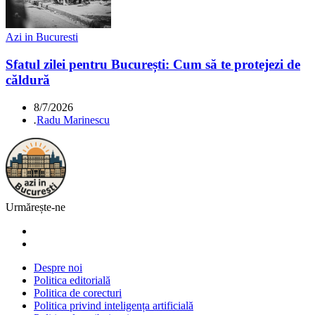
Azi in Bucuresti
Sfatul zilei pentru București: Cum să te protejezi de
căldură
8/7/2026
.
Radu Marinescu
Urmărește-ne
Despre noi
Politica editorială
Politica de corecturi
Politica privind inteligența artificială