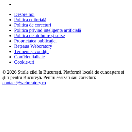
Despre noi
Politica editorială
Politica de corecturi
Politica privind inteligența artificială
Politica de atribuire și surse
Proprietatea publicației
Rețeaua Weboratory
Termeni și condiții
Confidențialitate
Cookie-uri
©
2026
Știrile zilei în București
. Platformă locală de cunoaștere și
știri pentru
București
. Pentru sesizări sau corecturi:
contact@weboratory.ro
.