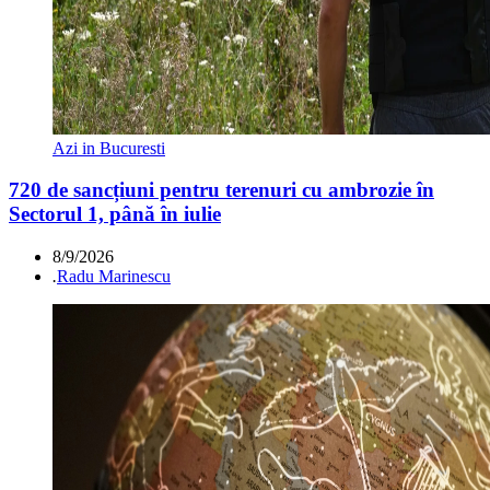
Azi in Bucuresti
720 de sancțiuni pentru terenuri cu ambrozie în
Sectorul 1, până în iulie
8/9/2026
.
Radu Marinescu