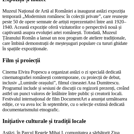
Muzeul Național de Artă al României a inaugurat astăzi expoziția
temporară „Modernism românesc în colecții private”, care reunește
peste 50 de opere semnate de artiști reprezentativi între anii 1920–
1940. Această expoziție oferă vizitatorilor o perspectivă nouă și
captivantă asupra evoluției artei românești. Totodată, Muzeul
Țăranului Român a lansat un nou program de ateliere tradiționale,
care îmbină demonstrații de meșteșuguri populare cu tururi ghidate
în spațiile expoziționale.
Film și proiecții
Cinema Elvira Popescu a organizat astăzi o zi specială dedicată
cinematografiei românești contemporane, cu proiecții de debut,
inclusiv „Luminile orașului”, filmul cineastei Ana Dumitrescu.
Programul include și sesiuni de discuții cu regizorii prezenți, creând
astfel un punct valoros de întâlnire între public și creatorii locali.
Festivalul internațional de film DocumentArt a anunțat următoarea
ediție, ce va avea loc în septembrie, cu o selecție extinsă dedicată
documentarismului etnografic.
Inițiative culturale și tradiții locale
Astăzi, în Parcul Regele Mihai I, comunitatea a sărbătorit Ziua