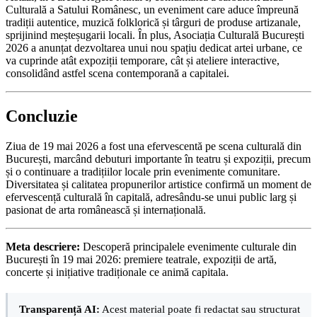
Culturală a Satului Românesc, un eveniment care aduce împreună
tradiții autentice, muzică folklorică și târguri de produse artizanale,
sprijinind meșteșugarii locali. În plus, Asociația Culturală București
2026 a anunțat dezvoltarea unui nou spațiu dedicat artei urbane, ce
va cuprinde atât expoziții temporare, cât și ateliere interactive,
consolidând astfel scena contemporană a capitalei.
Concluzie
Ziua de 19 mai 2026 a fost una efervescentă pe scena culturală din
București, marcând debuturi importante în teatru și expoziții, precum
și o continuare a tradițiilor locale prin evenimente comunitare.
Diversitatea și calitatea propunerilor artistice confirmă un moment de
efervescență culturală în capitală, adresându-se unui public larg și
pasionat de arta românească și internațională.
Meta descriere:
Descoperă principalele evenimente culturale din
București în 19 mai 2026: premiere teatrale, expoziții de artă,
concerte și inițiative tradiționale ce animă capitala.
Transparență AI:
Acest material poate fi redactat sau structurat