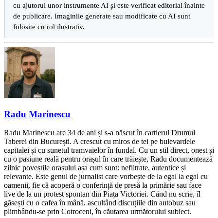
cu ajutorul unor instrumente AI și este verificat editorial înainte
de publicare. Imaginile generate sau modificate cu AI sunt
folosite cu rol ilustrativ.
Radu Marinescu
Radu Marinescu are 34 de ani și s-a născut în cartierul Drumul
Taberei din București. A crescut cu miros de tei pe bulevardele
capitalei și cu sunetul tramvaielor în fundal. Cu un stil direct, onest și
cu o pasiune reală pentru orașul în care trăiește, Radu documentează
zilnic poveștile orașului așa cum sunt: nefiltrate, autentice și
relevante. Este genul de jurnalist care vorbește de la egal la egal cu
oamenii, fie că acoperă o conferință de presă la primărie sau face
live de la un protest spontan din Piața Victoriei. Când nu scrie, îl
găsești cu o cafea în mână, ascultând discuțiile din autobuz sau
plimbându-se prin Cotroceni, în căutarea următorului subiect.