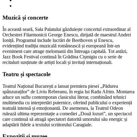
Muzică și concerte
În această seară, Sala Palatului găzduiește concertul extraordinar al
Orchestrei Filarmonicii George Enescu, dirijată de maestrul Andrei
Ioniță. Programul include lucrări de Beethoven și Enescu,
evidențiind tradiția muzicală românească și europeană într-un
eveniment care atrage melomanii din întreaga capitală. Tot astăzi,
Jazz Book Festival continuă în Grădina Cișmigiu cu o serie de
recitaluri susținute de artiști locali și invitați internaționali.
Teatru și spectacole
Teatrul Național București a lansat premiera piesei „Pădurea
spânzuraților” de Liviu Rebreanu, în regia lui Radu Afrim. Montarea
aduce un suflu contemporan clasicului literar, combinând tehnici
multimedia cu interpretări puternice, oferind publicului o experiență
teatrală intensă și emoționantă. De asemenea, la Teatrul Odeon
rulează ultima reprezentație a comediei „Două lozuri”, un spectacol
care continuă să atragă spectatori datorită umorului său energic și
adaptării fidele a textului scriitorului Caragiale.
Expoziții și muzee