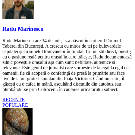
Radu Marinescu
Radu Marinescu are 34 de ani și s-a născut în cartierul Drumul
Taberei din București. A crescut cu miros de tei pe bulevardele
capitalei și cu sunetul tramvaielor în fundal. Cu un stil direct, onest și
cu o pasiune reală pentru orașul în care trăiește, Radu documentează
zilnic poveștile orașului așa cum sunt: nefiltrate, autentice și
relevante. Este genul de jurnalist care vorbește de la egal la egal cu
oamenii, fie că acoperă o conferință de presă la primărie sau face
live de la un protest spontan din Piața Victoriei. Când nu scrie, îl
găsești cu o cafea în mână, ascultând discuțiile din autobuz sau
plimbându-se prin Cotroceni, în căutarea următorului subiect.
RECENTE
POPULARE