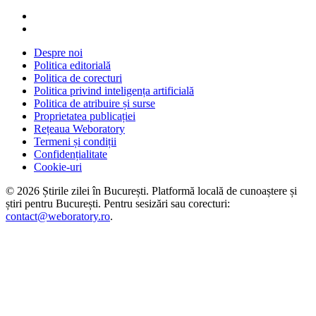
Despre noi
Politica editorială
Politica de corecturi
Politica privind inteligența artificială
Politica de atribuire și surse
Proprietatea publicației
Rețeaua Weboratory
Termeni și condiții
Confidențialitate
Cookie-uri
©
2026
Știrile zilei în București
. Platformă locală de cunoaștere și
știri pentru
București
. Pentru sesizări sau corecturi:
contact@weboratory.ro
.