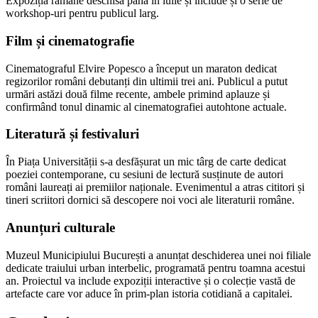
Expoziția rămâne deschisă până în iulie și include și o serie de
workshop-uri pentru publicul larg.
Film și cinematografie
Cinematograful Elvire Popesco a început un maraton dedicat
regizorilor români debutanți din ultimii trei ani. Publicul a putut
urmări astăzi două filme recente, ambele primind aplauze și
confirmând tonul dinamic al cinematografiei autohtone actuale.
Literatură și festivaluri
În Piața Universității s-a desfășurat un mic târg de carte dedicat
poeziei contemporane, cu sesiuni de lectură susținute de autori
români laureați ai premiilor naționale. Evenimentul a atras cititori și
tineri scriitori dornici să descopere noi voci ale literaturii române.
Anunțuri culturale
Muzeul Municipiului București a anunțat deschiderea unei noi filiale
dedicate traiului urban interbelic, programată pentru toamna acestui
an. Proiectul va include expoziții interactive și o colecție vastă de
artefacte care vor aduce în prim-plan istoria cotidiană a capitalei.