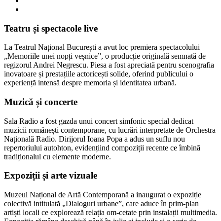
Teatru și spectacole live
La Teatrul Național București a avut loc premiera spectacolului
„Memoriile unei nopți veșnice”, o producție originală semnată de
regizorul Andrei Negrescu. Piesa a fost apreciată pentru scenografia
inovatoare și prestațiile actoricești solide, oferind publicului o
experiență intensă despre memoria și identitatea urbană.
Muzică și concerte
Sala Radio a fost gazda unui concert simfonic special dedicat
muzicii românești contemporane, cu lucrări interpretate de Orchestra
Națională Radio. Dirijorul Ioana Popa a adus un suflu nou
repertoriului autohton, evidențiind compoziții recente ce îmbină
tradiționalul cu elemente moderne.
Expoziții și arte vizuale
Muzeul Național de Artă Contemporană a inaugurat o expoziție
colectivă intitulată „Dialoguri urbane”, care aduce în prim-plan
artiști locali ce explorează relația om-cetate prin instalații multimedia.