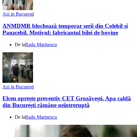
Azi in Bucuresti
ANMDMR blochează temporar serii din Colebil și
Panzcebil. Motivul: fabricantul bilei de bovine
De la
Radu Marinescu
Azi in Bucuresti
Elcen oprește preventiv CET Grozăvești. Apa caldă
din București rămâne neîntreruptă
De la
Radu Marinescu