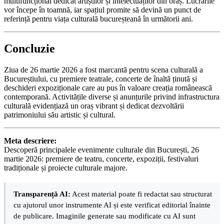
multifuncțional dedicat artiștilor și intelectuaților din oraș. Lucrările
vor începe în toamnă, iar spațiul promite să devină un punct de
referință pentru viața culturală bucureșteană în următorii ani.
Concluzie
Ziua de 26 martie 2026 a fost marcantă pentru scena culturală a
Bucureștiului, cu premiere teatrale, concerte de înaltă ținută și
deschideri expoziționale care au pus în valoare creația românească
contemporană. Activitățile diverse și anunțurile privind infrastructura
culturală evidențiază un oraș vibrant și dedicat dezvoltării
patrimoniului său artistic și cultural.
Meta descriere:
Descoperă principalele evenimente culturale din București, 26
martie 2026: premiere de teatru, concerte, expoziții, festivaluri
tradiționale și proiecte culturale majore.
Transparență AI:
Acest material poate fi redactat sau structurat
cu ajutorul unor instrumente AI și este verificat editorial înainte
de publicare. Imaginile generate sau modificate cu AI sunt