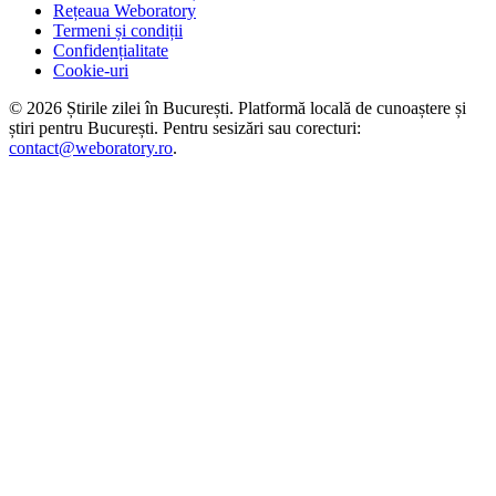
Rețeaua Weboratory
Termeni și condiții
Confidențialitate
Cookie-uri
©
2026
Știrile zilei în București
. Platformă locală de cunoaștere și
știri pentru
București
. Pentru sesizări sau corecturi:
contact@weboratory.ro
.