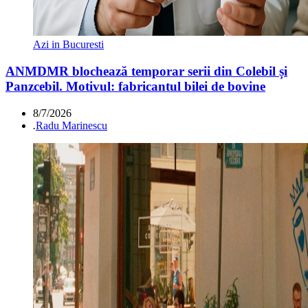
Azi in Bucuresti
ANMDMR blochează temporar serii din Colebil și
Panzcebil. Motivul: fabricantul bilei de bovine
8/7/2026
.
Radu Marinescu