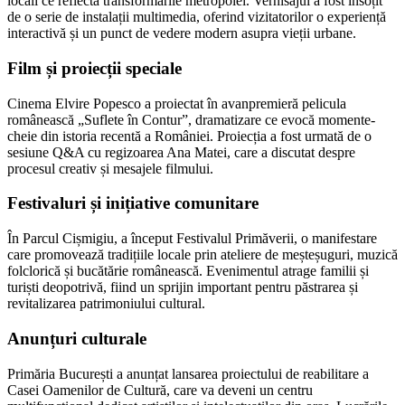
locali ce reflectă transformările metropolei. Vernisajul a fost însoțit
de o serie de instalații multimedia, oferind vizitatorilor o experiență
interactivă și un punct de vedere modern asupra vieții urbane.
Film și proiecții speciale
Cinema Elvire Popesco a proiectat în avanpremieră pelicula
românească „Suflete în Contur”, dramatizare ce evocă momente-
cheie din istoria recentă a României. Proiecția a fost urmată de o
sesiune Q&A cu regizoarea Ana Matei, care a discutat despre
procesul creativ și mesajele filmului.
Festivaluri și inițiative comunitare
În Parcul Cișmigiu, a început Festivalul Primăverii, o manifestare
care promovează tradițiile locale prin ateliere de meșteșuguri, muzică
folclorică și bucătărie românească. Evenimentul atrage familii și
turiști deopotrivă, fiind un sprijin important pentru păstrarea și
revitalizarea patrimoniului cultural.
Anunțuri culturale
Primăria București a anunțat lansarea proiectului de reabilitare a
Casei Oamenilor de Cultură, care va deveni un centru