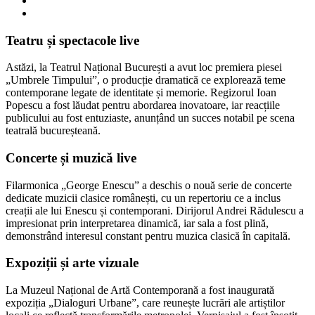
Teatru și spectacole live
Astăzi, la Teatrul Național București a avut loc premiera piesei
„Umbrele Timpului”, o producție dramatică ce explorează teme
contemporane legate de identitate și memorie. Regizorul Ioan
Popescu a fost lăudat pentru abordarea inovatoare, iar reacțiile
publicului au fost entuziaste, anunțând un succes notabil pe scena
teatrală bucureșteană.
Concerte și muzică live
Filarmonica „George Enescu” a deschis o nouă serie de concerte
dedicate muzicii clasice românești, cu un repertoriu ce a inclus
creații ale lui Enescu și contemporani. Dirijorul Andrei Rădulescu a
impresionat prin interpretarea dinamică, iar sala a fost plină,
demonstrând interesul constant pentru muzica clasică în capitală.
Expoziții și arte vizuale
La Muzeul Național de Artă Contemporană a fost inaugurată
expoziția „Dialoguri Urbane”, care reunește lucrări ale artiștilor