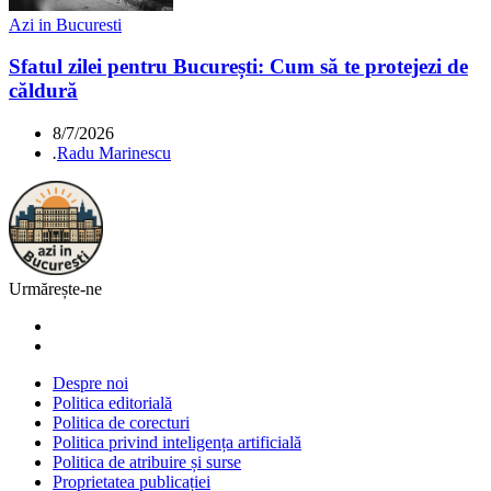
Azi in Bucuresti
Sfatul zilei pentru București: Cum să te protejezi de
căldură
8/7/2026
.
Radu Marinescu
Urmărește-ne
Despre noi
Politica editorială
Politica de corecturi
Politica privind inteligența artificială
Politica de atribuire și surse
Proprietatea publicației