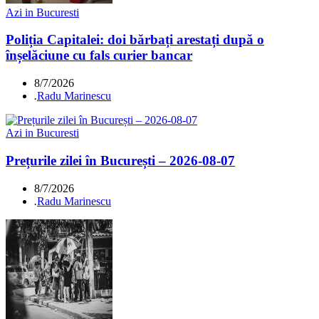
Azi in Bucuresti
Poliția Capitalei: doi bărbați arestați după o
înșelăciune cu fals curier bancar
8/7/2026
.
Radu Marinescu
Azi in Bucuresti
Prețurile zilei în București – 2026-08-07
8/7/2026
.
Radu Marinescu