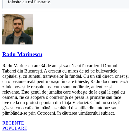
folosite cu rol ilustrativ.
Radu Marinescu
Radu Marinescu are 34 de ani și s-a născut în cartierul Drumul
Taberei din București. A crescut cu miros de tei pe bulevardele
capitalei și cu sunetul tramvaielor în fundal. Cu un stil direct, onest și
cu o pasiune reală pentru orașul în care trăiește, Radu documentează
zilnic poveștile orașului așa cum sunt: nefiltrate, autentice și
relevante. Este genul de jurnalist care vorbește de la egal la egal cu
oamenii, fie că acoperă o conferință de presă la primărie sau face
live de la un protest spontan din Piața Victoriei. Când nu scrie, îl
găsești cu o cafea în mână, ascultând discuțiile din autobuz sau
plimbându-se prin Cotroceni, în căutarea următorului subiect.
RECENTE
POPULARE