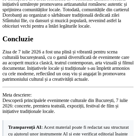
inițiativă urmărește promovarea artizanatului românesc autentic și
sprijinirea comunităților locale. Totodată, comunitățile din cartierul
Dorobanți au organizat o sărbătoare tradițională dedicată zilei
Sfântului Ilie, cu dansuri și muzică populară, revenind astfel la
obiceiuri vechi pentru a întări legăturile locale.
Concluzie
Ziua de 7 iulie 2026 a fost una plină și vibrantă pentru scena
culturală bucureșteană, cu o gamă diversificată de evenimente care
au acoperit muzica clasică, teatrul contemporan, arta vizuală și filmul
documentar. Inițiativele locale și tradiționale s-au împletit armonios
cu cele moderne, reflectând un oraș viu și angajat în promovarea
patrimoniului cultural și a creativității actuale.
Meta descriere:
Descoperă principalele evenimente culturale din București, 7 iulie
2026: concerte, premiera teatrală, expoziții, festival de film și
inițiative tradiționale locale.
Transparență AI:
Acest material poate fi redactat sau structurat
cu ajutorul unor instrumente AI și este verificat editorial înainte