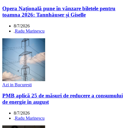
Opera Națională pune în vânzare biletele pentru
toamna 2026: Tannhäuser și Giselle
8/7/2026
.
Radu Marinescu
Azi in Bucuresti
PMB aplică 25 de măsuri de reducere a consumului
de energie în august
8/7/2026
.
Radu Marinescu