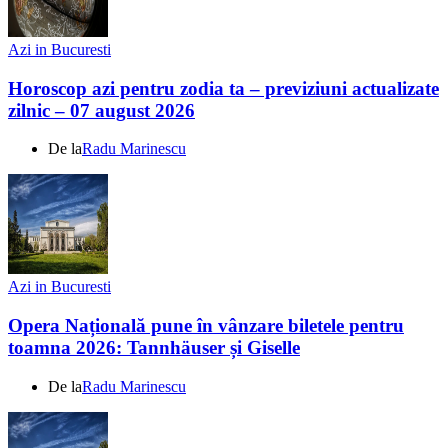
Azi in Bucuresti
Horoscop azi pentru zodia ta – previziuni actualizate
zilnic – 07 august 2026
De la
Radu Marinescu
Azi in Bucuresti
Opera Națională pune în vânzare biletele pentru
toamna 2026: Tannhäuser și Giselle
De la
Radu Marinescu