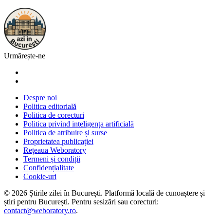
Urmărește-ne
Despre noi
Politica editorială
Politica de corecturi
Politica privind inteligența artificială
Politica de atribuire și surse
Proprietatea publicației
Rețeaua Weboratory
Termeni și condiții
Confidențialitate
Cookie-uri
©
2026
Știrile zilei în București
. Platformă locală de cunoaștere și
știri pentru
București
. Pentru sesizări sau corecturi:
contact@weboratory.ro
.