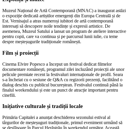
Muzeul Național de Artă Contemporană (MNAC) a inaugurat astăzi
o expoziție dedicată artiștilor emergenți din Europa Centrală și de
Est. Vernisajul a atras numeroși iubitori de artă contemporană
interesați să descopere noile tendințe și expresii artistice. De
asemenea, Muzeul Satului a lansat un program de ateliere interactive
pentru copii, care va continua și pe parcursul lunii iulie, cu teme
despre meșteșugurile tradiționale românești.
Film și proiecții
Cinema Elvire Popesco a început un festival dedicat filmelor
documentare românești, programul zilei incluzând proiecții ale unor
pelicule premiate recent la festivaluri internaționale de profil. Seara
s-a încheiat cu o sesiune de Q&A cu regizorii prezenți, facilitând o
dialog deschis cu publicul bucureștean. Festivalul continuă până la
finalul weekendului și este un punct de atracție important pentru
cinefili.
Inițiative culturale și tradiții locale
Primăria Capitalei a anunțat deschiderea sezonului estival al
târgurilor de meșteșuguri tradiționale, primul eveniment urmând să
se desfășoare în Parcul Herăstrău în weekendul următor. Această