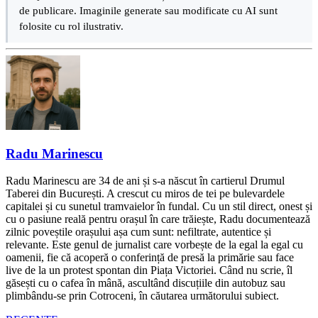
de publicare. Imaginile generate sau modificate cu AI sunt
folosite cu rol ilustrativ.
Radu Marinescu
Radu Marinescu are 34 de ani și s-a născut în cartierul Drumul
Taberei din București. A crescut cu miros de tei pe bulevardele
capitalei și cu sunetul tramvaielor în fundal. Cu un stil direct, onest și
cu o pasiune reală pentru orașul în care trăiește, Radu documentează
zilnic poveștile orașului așa cum sunt: nefiltrate, autentice și
relevante. Este genul de jurnalist care vorbește de la egal la egal cu
oamenii, fie că acoperă o conferință de presă la primărie sau face
live de la un protest spontan din Piața Victoriei. Când nu scrie, îl
găsești cu o cafea în mână, ascultând discuțiile din autobuz sau
plimbându-se prin Cotroceni, în căutarea următorului subiect.