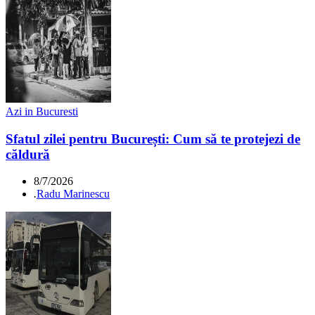
Azi in Bucuresti
Sfatul zilei pentru București: Cum să te protejezi de
căldură
8/7/2026
.
Radu Marinescu