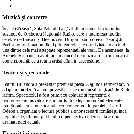
Muzică și concerte
În această seară, Sala Palatului a găzduit un concert extraordinar
susținut de Orchestra Națională Radio, care a interpretat lucrări
celebre de Enescu și Beethoven. Dirijorul sud-coreean Seong-Jin
Park a impresionat publicul prin energie și expresivitate, marcând
una dintre cele mai așteptate reprezentații ale verii. De asemenea, la
Arenele Romane, a avut loc un concert de muzică folk românească
contemporană, ce a reunit artiști aflați în ascensiune.
Teatru și spectacole
Teatrul Bulandra a prezentat premieră piesa „Oglinda fermecată”, o
adaptare modernă a unei povești clasice românești, regizată de Radu
Afrim. Spectacolul a fost primit cu aplauze și reprezintă o
reinterpretare inovatoare a miturilor locale, combinând elemente
tradiționale cu tehnici teatrale contemporane. În paralel, Teatrul
Odeon a organizat o lectură publică a unor scenarii românești încă
nepublicate, oferind publicului o perspectivă interesantă asupra
dramaturgiei actuale.
Expoziții și muzee