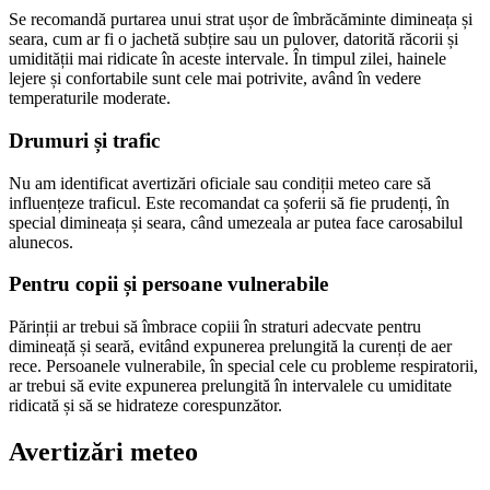
Se recomandă purtarea unui strat ușor de îmbrăcăminte dimineața și
seara, cum ar fi o jachetă subțire sau un pulover, datorită răcorii și
umidității mai ridicate în aceste intervale. În timpul zilei, hainele
lejere și confortabile sunt cele mai potrivite, având în vedere
temperaturile moderate.
Drumuri și trafic
Nu am identificat avertizări oficiale sau condiții meteo care să
influențeze traficul. Este recomandat ca șoferii să fie prudenți, în
special dimineața și seara, când umezeala ar putea face carosabilul
alunecos.
Pentru copii și persoane vulnerabile
Părinții ar trebui să îmbrace copiii în straturi adecvate pentru
dimineață și seară, evitând expunerea prelungită la curenți de aer
rece. Persoanele vulnerabile, în special cele cu probleme respiratorii,
ar trebui să evite expunerea prelungită în intervalele cu umiditate
ridicată și să se hidrateze corespunzător.
Avertizări meteo