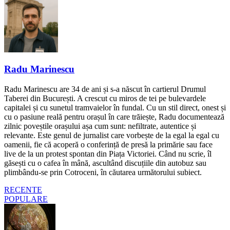
Radu Marinescu
Radu Marinescu are 34 de ani și s-a născut în cartierul Drumul
Taberei din București. A crescut cu miros de tei pe bulevardele
capitalei și cu sunetul tramvaielor în fundal. Cu un stil direct, onest și
cu o pasiune reală pentru orașul în care trăiește, Radu documentează
zilnic poveștile orașului așa cum sunt: nefiltrate, autentice și
relevante. Este genul de jurnalist care vorbește de la egal la egal cu
oamenii, fie că acoperă o conferință de presă la primărie sau face
live de la un protest spontan din Piața Victoriei. Când nu scrie, îl
găsești cu o cafea în mână, ascultând discuțiile din autobuz sau
plimbându-se prin Cotroceni, în căutarea următorului subiect.
RECENTE
POPULARE