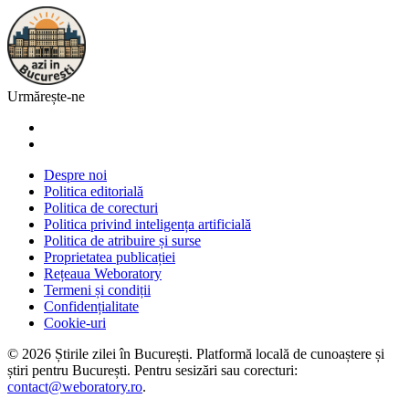
Urmărește-ne
Despre noi
Politica editorială
Politica de corecturi
Politica privind inteligența artificială
Politica de atribuire și surse
Proprietatea publicației
Rețeaua Weboratory
Termeni și condiții
Confidențialitate
Cookie-uri
©
2026
Știrile zilei în București
. Platformă locală de cunoaștere și
știri pentru
București
. Pentru sesizări sau corecturi:
contact@weboratory.ro
.