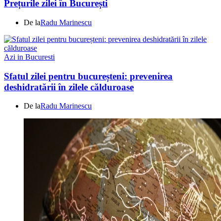
Prețurile zilei în București
De la
Radu Marinescu
Azi in Bucuresti
Sfatul zilei pentru bucureșteni: prevenirea
deshidratării în zilele călduroase
De la
Radu Marinescu