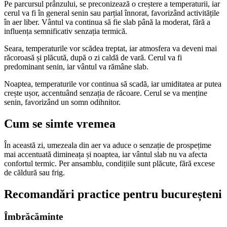
Pe parcursul prânzului, se preconizează o creștere a temperaturii, iar
cerul va fi în general senin sau parțial înnorat, favorizând activitățile
în aer liber. Vântul va continua să fie slab până la moderat, fără a
influența semnificativ senzația termică.
Seara, temperaturile vor scădea treptat, iar atmosfera va deveni mai
răcoroasă și plăcută, după o zi caldă de vară. Cerul va fi
predominant senin, iar vântul va rămâne slab.
Noaptea, temperaturile vor continua să scadă, iar umiditatea ar putea
crește ușor, accentuând senzația de răcoare. Cerul se va menține
senin, favorizând un somn odihnitor.
Cum se simte vremea
În această zi, umezeala din aer va aduce o senzație de prospețime
mai accentuată dimineața și noaptea, iar vântul slab nu va afecta
confortul termic. Per ansamblu, condițiile sunt plăcute, fără excese
de căldură sau frig.
Recomandări practice pentru bucureșteni
Îmbrăcăminte