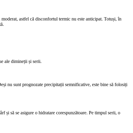
 moderat, astfel că disconfortul termic nu este anticipat. Totuși, în
tă.
ale dimineții și serii.
Deși nu sunt prognozate precipitații semnificative, este bine să folosiți
ârf și să se asigure o hidratare corespunzătoare. Pe timpul serii, o