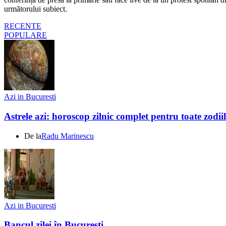
următorului subiect.
RECENTE
POPULARE
Azi in Bucuresti
Astrele azi: horoscop zilnic complet pentru toate zodi
De la
Radu Marinescu
Azi in Bucuresti
Bancul zilei în București