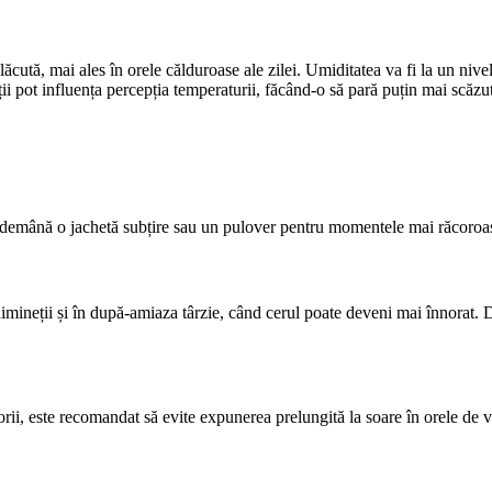
ăcută, mai ales în orele călduroase ale zilei. Umiditatea va fi la un nivel
ății pot influența percepția temperaturii, făcând-o să pară puțin mai scăzu
ndemână o jachetă subțire sau un pulover pentru momentele mai răcoroase 
le dimineții și în după-amiaza târzie, când cerul poate deveni mai înnorat. 
torii, este recomandat să evite expunerea prelungită la soare în orele de v