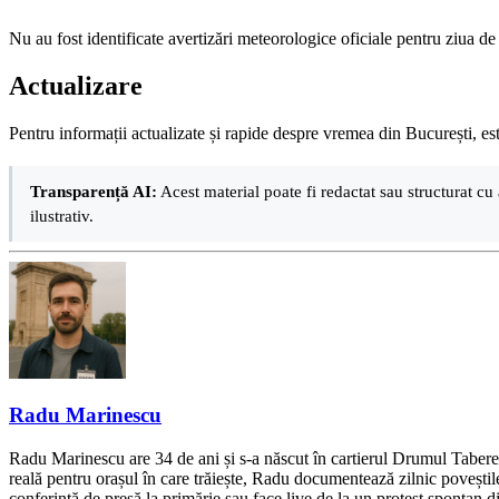
Nu au fost identificate avertizări meteorologice oficiale pentru ziua d
Actualizare
Pentru informații actualizate și rapide despre vremea din București, e
Transparență AI:
Acest material poate fi redactat sau structurat cu 
ilustrativ.
Radu Marinescu
Radu Marinescu are 34 de ani și s-a născut în cartierul Drumul Taberei 
reală pentru orașul în care trăiește, Radu documentează zilnic poveștile
conferință de presă la primărie sau face live de la un protest spontan d