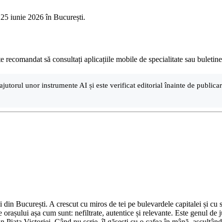
e 25 iunie 2026 în București.
ste recomandat să consultați aplicațiile mobile de specialitate sau bule
ajutorul unor instrumente AI și este verificat editorial înainte de public
din București. A crescut cu miros de tei pe bulevardele capitalei și cu su
 orașului așa cum sunt: nefiltrate, autentice și relevante. Este genul de j
in Piața Victoriei. Când nu scrie, îl găsești cu o cafea în mână, ascultâ