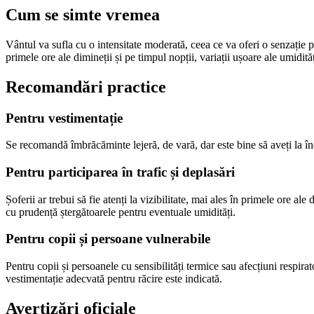
Cum se simte vremea
Vântul va sufla cu o intensitate moderată, ceea ce va oferi o senzație pl
primele ore ale dimineții și pe timpul nopții, variații ușoare ale umidit
Recomandări practice
Pentru vestimentație
Se recomandă îmbrăcăminte lejeră, de vară, dar este bine să aveți la î
Pentru participarea în trafic și deplasări
Șoferii ar trebui să fie atenți la vizibilitate, mai ales în primele ore a
cu prudență ștergătoarele pentru eventuale umidități.
Pentru copii și persoane vulnerabile
Pentru copii și persoanele cu sensibilități termice sau afecțiuni respira
vestimentație adecvată pentru răcire este indicată.
Avertizări oficiale