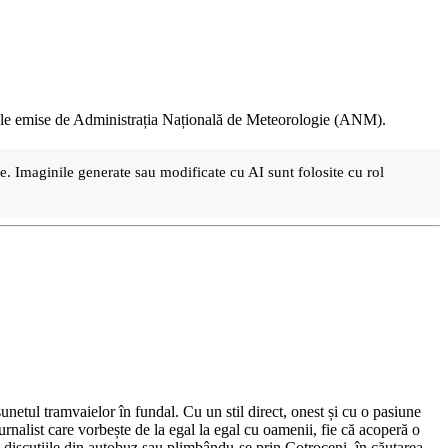
tinele emise de Administrația Națională de Meteorologie (ANM).
are. Imaginile generate sau modificate cu AI sunt folosite cu rol
netul tramvaielor în fundal. Cu un stil direct, onest și cu o pasiune
urnalist care vorbește de la egal la egal cu oamenii, fie că acoperă o
nd discuțiile din autobuz sau plimbându-se prin Cotroceni, în căutarea