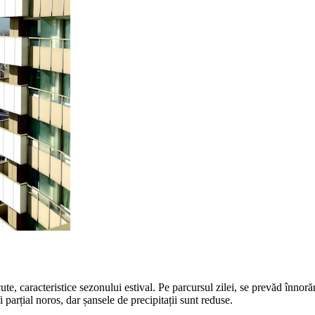
te, caracteristice sezonului estival. Pe parcursul zilei, se prevăd înnoră
 parțial noros, dar șansele de precipitații sunt reduse.