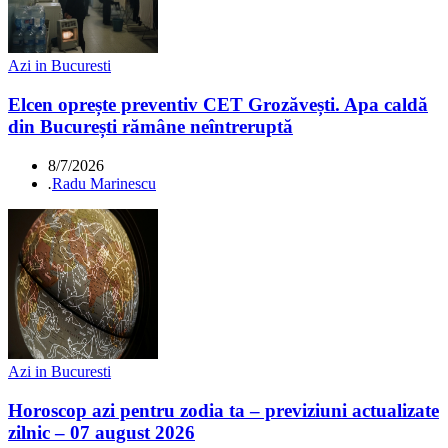
Azi in Bucuresti
Elcen oprește preventiv CET Grozăvești. Apa caldă
din București rămâne neîntreruptă
8/7/2026
.
Radu Marinescu
Azi in Bucuresti
Horoscop azi pentru zodia ta – previziuni actualizate
zilnic – 07 august 2026