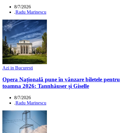
8/7/2026
.
Radu Marinescu
Azi in Bucuresti
Opera Națională pune în vânzare biletele pentru
toamna 2026: Tannhäuser și Giselle
8/7/2026
.
Radu Marinescu