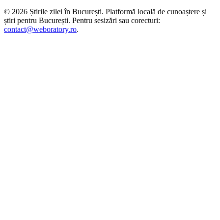
©
2026
Știrile zilei în București
. Platformă locală de cunoaștere și
știri pentru
București
. Pentru sesizări sau corecturi:
contact@weboratory.ro
.