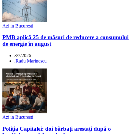
Azi in Bucuresti
PMB aplică 25 de măsuri de reducere a consumului
de energie în august
8/7/2026
.
Radu Marinescu
Azi in Bucuresti
Poliția Capitalei: doi bărbați arestați după o