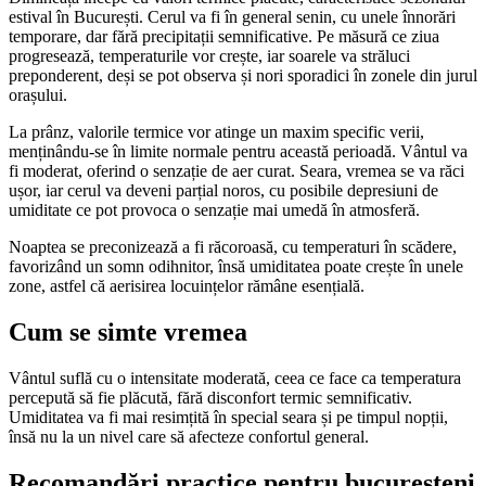
estival în București. Cerul va fi în general senin, cu unele înnorări
temporare, dar fără precipitații semnificative. Pe măsură ce ziua
progresează, temperaturile vor crește, iar soarele va străluci
preponderent, deși se pot observa și nori sporadici în zonele din jurul
orașului.
La prânz, valorile termice vor atinge un maxim specific verii,
menținându-se în limite normale pentru această perioadă. Vântul va
fi moderat, oferind o senzație de aer curat. Seara, vremea se va răci
ușor, iar cerul va deveni parțial noros, cu posibile depresiuni de
umiditate ce pot provoca o senzație mai umedă în atmosferă.
Noaptea se preconizează a fi răcoroasă, cu temperaturi în scădere,
favorizând un somn odihnitor, însă umiditatea poate crește în unele
zone, astfel că aerisirea locuințelor rămâne esențială.
Cum se simte vremea
Vântul suflă cu o intensitate moderată, ceea ce face ca temperatura
percepută să fie plăcută, fără disconfort termic semnificativ.
Umiditatea va fi mai resimțită în special seara și pe timpul nopții,
însă nu la un nivel care să afecteze confortul general.
Recomandări practice pentru bucureșteni