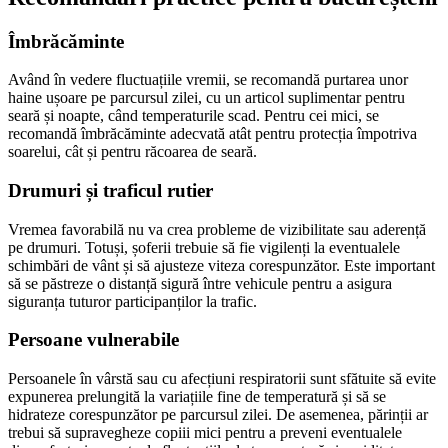
Îmbrăcăminte
Având în vedere fluctuațiile vremii, se recomandă purtarea unor
haine ușoare pe parcursul zilei, cu un articol suplimentar pentru
seară și noapte, când temperaturile scad. Pentru cei mici, se
recomandă îmbrăcăminte adecvată atât pentru protecția împotriva
soarelui, cât și pentru răcoarea de seară.
Drumuri și traficul rutier
Vremea favorabilă nu va crea probleme de vizibilitate sau aderență
pe drumuri. Totuși, șoferii trebuie să fie vigilenți la eventualele
schimbări de vânt și să ajusteze viteza corespunzător. Este important
să se păstreze o distanță sigură între vehicule pentru a asigura
siguranța tuturor participanților la trafic.
Persoane vulnerabile
Persoanele în vârstă sau cu afecțiuni respiratorii sunt sfătuite să evite
expunerea prelungită la variațiile fine de temperatură și să se
hidrateze corespunzător pe parcursul zilei. De asemenea, părinții ar
trebui să supravegheze copiii mici pentru a preveni eventualele