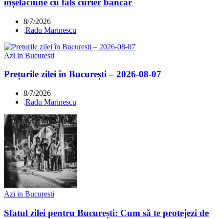
înșelăciune cu fals curier bancar
8/7/2026
.
Radu Marinescu
Azi in Bucuresti
Prețurile zilei în București – 2026-08-07
8/7/2026
.
Radu Marinescu
Azi in Bucuresti
Sfatul zilei pentru București: Cum să te protejezi de