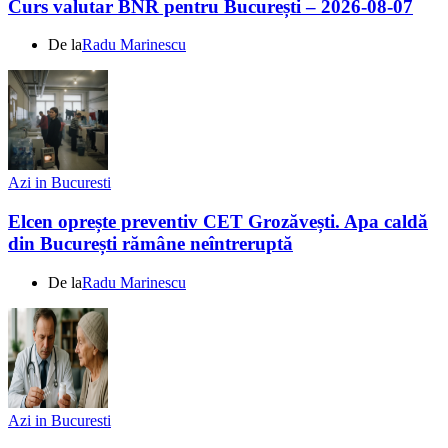
Curs valutar BNR pentru București – 2026-08-07
De la
Radu Marinescu
Azi in Bucuresti
Elcen oprește preventiv CET Grozăvești. Apa caldă
din București rămâne neîntreruptă
De la
Radu Marinescu
Azi in Bucuresti