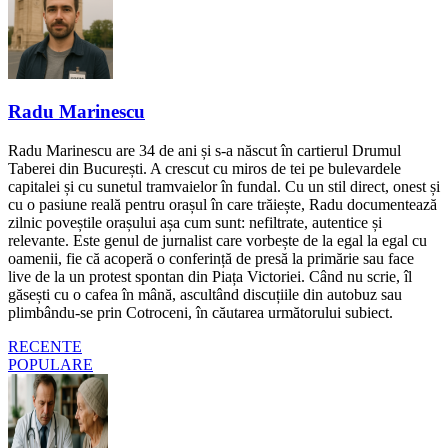
Radu Marinescu
Radu Marinescu are 34 de ani și s-a născut în cartierul Drumul
Taberei din București. A crescut cu miros de tei pe bulevardele
capitalei și cu sunetul tramvaielor în fundal. Cu un stil direct, onest și
cu o pasiune reală pentru orașul în care trăiește, Radu documentează
zilnic poveștile orașului așa cum sunt: nefiltrate, autentice și
relevante. Este genul de jurnalist care vorbește de la egal la egal cu
oamenii, fie că acoperă o conferință de presă la primărie sau face
live de la un protest spontan din Piața Victoriei. Când nu scrie, îl
găsești cu o cafea în mână, ascultând discuțiile din autobuz sau
plimbându-se prin Cotroceni, în căutarea următorului subiect.
RECENTE
POPULARE