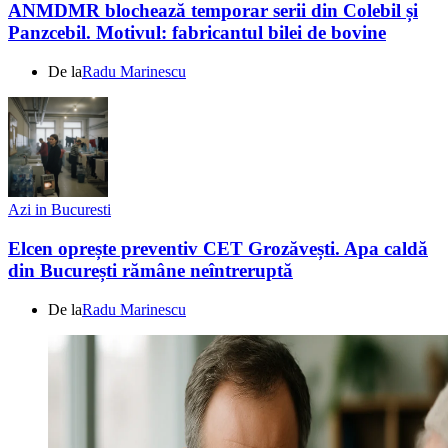
ANMDMR blochează temporar serii din Colebil și
Panzcebil. Motivul: fabricantul bilei de bovine
De la
Radu Marinescu
Azi in Bucuresti
Elcen oprește preventiv CET Grozăvești. Apa caldă
din București rămâne neîntreruptă
De la
Radu Marinescu