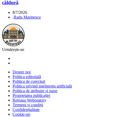
căldură
8/7/2026
.
Radu Marinescu
Urmărește-ne
Despre noi
Politica editorială
Politica de corecturi
Politica privind inteligența artificială
Politica de atribuire și surse
Proprietatea publicației
Rețeaua Weboratory
Termeni și condiții
Confidențialitate
Cookie-uri