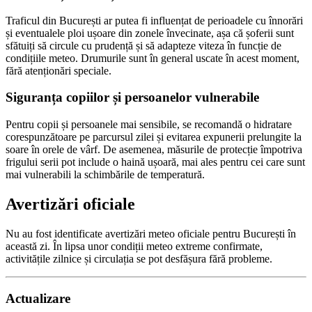
Traficul din București ar putea fi influențat de perioadele cu înnorări
și eventualele ploi ușoare din zonele învecinate, așa că șoferii sunt
sfătuiți să circule cu prudență și să adapteze viteza în funcție de
condițiile meteo. Drumurile sunt în general uscate în acest moment,
fără atenționări speciale.
Siguranța copiilor și persoanelor vulnerabile
Pentru copii și persoanele mai sensibile, se recomandă o hidratare
corespunzătoare pe parcursul zilei și evitarea expunerii prelungite la
soare în orele de vârf. De asemenea, măsurile de protecție împotriva
frigului serii pot include o haină ușoară, mai ales pentru cei care sunt
mai vulnerabili la schimbările de temperatură.
Avertizări oficiale
Nu au fost identificate avertizări meteo oficiale pentru București în
această zi. În lipsa unor condiții meteo extreme confirmate,
activitățile zilnice și circulația se pot desfășura fără probleme.
Actualizare