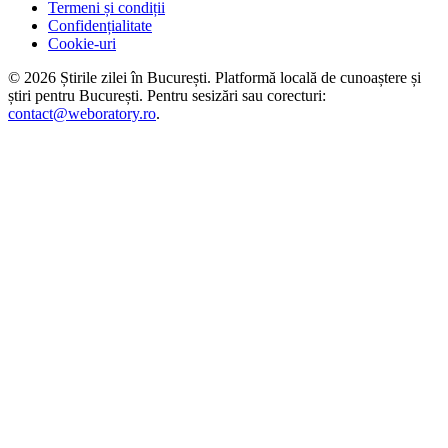
Termeni și condiții
Confidențialitate
Cookie-uri
©
2026
Știrile zilei în București
. Platformă locală de cunoaștere și
știri pentru
București
. Pentru sesizări sau corecturi:
contact@weboratory.ro
.