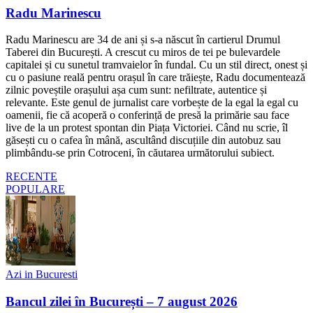
Radu Marinescu
Radu Marinescu are 34 de ani și s-a născut în cartierul Drumul
Taberei din București. A crescut cu miros de tei pe bulevardele
capitalei și cu sunetul tramvaielor în fundal. Cu un stil direct, onest și
cu o pasiune reală pentru orașul în care trăiește, Radu documentează
zilnic poveștile orașului așa cum sunt: nefiltrate, autentice și
relevante. Este genul de jurnalist care vorbește de la egal la egal cu
oamenii, fie că acoperă o conferință de presă la primărie sau face
live de la un protest spontan din Piața Victoriei. Când nu scrie, îl
găsești cu o cafea în mână, ascultând discuțiile din autobuz sau
plimbându-se prin Cotroceni, în căutarea următorului subiect.
RECENTE
POPULARE
Azi in Bucuresti
Bancul zilei în București – 7 august 2026