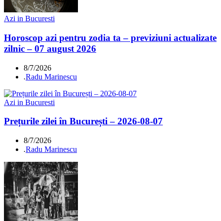
Azi in Bucuresti
Horoscop azi pentru zodia ta – previziuni actualizate
zilnic – 07 august 2026
8/7/2026
.
Radu Marinescu
Azi in Bucuresti
Prețurile zilei în București – 2026-08-07
8/7/2026
.
Radu Marinescu