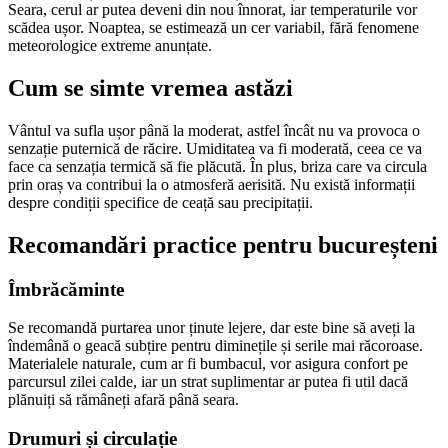
Seara, cerul ar putea deveni din nou înnorat, iar temperaturile vor
scădea ușor. Noaptea, se estimează un cer variabil, fără fenomene
meteorologice extreme anunțate.
Cum se simte vremea astăzi
Vântul va sufla ușor până la moderat, astfel încât nu va provoca o
senzație puternică de răcire. Umiditatea va fi moderată, ceea ce va
face ca senzația termică să fie plăcută. În plus, briza care va circula
prin oraș va contribui la o atmosferă aerisită. Nu există informații
despre condiții specifice de ceață sau precipitații.
Recomandări practice pentru bucureșteni
Îmbrăcăminte
Se recomandă purtarea unor ținute lejere, dar este bine să aveți la
îndemână o geacă subțire pentru diminețile și serile mai răcoroase.
Materialele naturale, cum ar fi bumbacul, vor asigura confort pe
parcursul zilei calde, iar un strat suplimentar ar putea fi util dacă
plănuiți să rămâneți afară până seara.
Drumuri și circulație