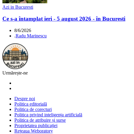
Azi in Bucuresti
Ce s-a întamplat ieri - 5 august 2026 - în Bucuresti
8/6/2026
.
Radu Marinescu
Urmărește-ne
Despre noi
Politica editorială
Politica de corecturi
Politica privind inteligența artificială
Politica de atribuire și surse
Proprietatea publicației
Rețeaua Weboratory