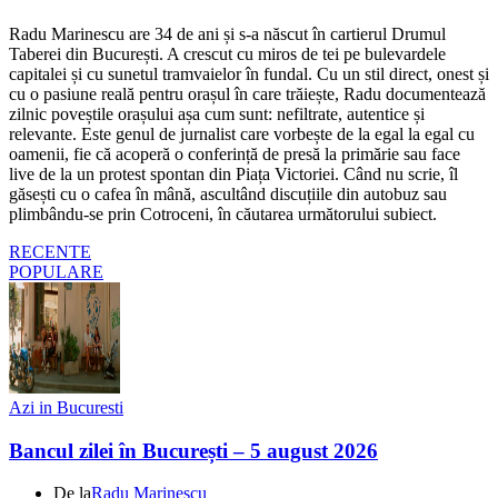
Radu Marinescu are 34 de ani și s-a născut în cartierul Drumul
Taberei din București. A crescut cu miros de tei pe bulevardele
capitalei și cu sunetul tramvaielor în fundal. Cu un stil direct, onest și
cu o pasiune reală pentru orașul în care trăiește, Radu documentează
zilnic poveștile orașului așa cum sunt: nefiltrate, autentice și
relevante. Este genul de jurnalist care vorbește de la egal la egal cu
oamenii, fie că acoperă o conferință de presă la primărie sau face
live de la un protest spontan din Piața Victoriei. Când nu scrie, îl
găsești cu o cafea în mână, ascultând discuțiile din autobuz sau
plimbându-se prin Cotroceni, în căutarea următorului subiect.
RECENTE
POPULARE
Azi in Bucuresti
Bancul zilei în București – 5 august 2026
De la
Radu Marinescu