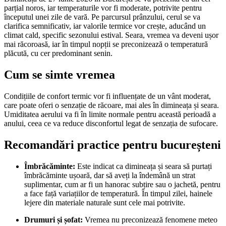
parțial noros, iar temperaturile vor fi moderate, potrivite pentru
începutul unei zile de vară. Pe parcursul prânzului, cerul se va
clarifica semnificativ, iar valorile termice vor crește, aducând un
climat cald, specific sezonului estival. Seara, vremea va deveni ușor
mai răcoroasă, iar în timpul nopții se preconizează o temperatură
plăcută, cu cer predominant senin.
Cum se simte vremea
Condițiile de confort termic vor fi influențate de un vânt moderat,
care poate oferi o senzație de răcoare, mai ales în dimineața și seara.
Umiditatea aerului va fi în limite normale pentru această perioadă a
anului, ceea ce va reduce disconfortul legat de senzația de sufocare.
Recomandări practice pentru bucureșteni
Îmbrăcăminte:
Este indicat ca dimineața și seara să purtați
îmbrăcăminte ușoară, dar să aveți la îndemână un strat
suplimentar, cum ar fi un hanorac subțire sau o jachetă, pentru
a face față variațiilor de temperatură. În timpul zilei, hainele
lejere din materiale naturale sunt cele mai potrivite.
Drumuri și șofat:
Vremea nu preconizează fenomene meteo