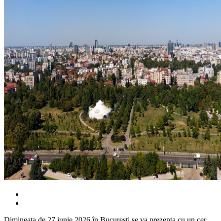
Dimineața de 27 iunie 2026 în București se va prezenta cu un cer