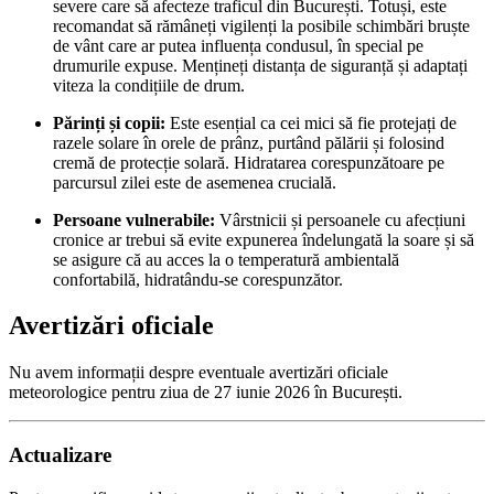
severe care să afecteze traficul din București. Totuși, este
recomandat să rămâneți vigilenți la posibile schimbări bruște
de vânt care ar putea influența condusul, în special pe
drumurile expuse. Mențineți distanța de siguranță și adaptați
viteza la condițiile de drum.
Părinți și copii:
Este esențial ca cei mici să fie protejați de
razele solare în orele de prânz, purtând pălării și folosind
cremă de protecție solară. Hidratarea corespunzătoare pe
parcursul zilei este de asemenea crucială.
Persoane vulnerabile:
Vârstnicii și persoanele cu afecțiuni
cronice ar trebui să evite expunerea îndelungată la soare și să
se asigure că au acces la o temperatură ambientală
confortabilă, hidratându-se corespunzător.
Avertizări oficiale
Nu avem informații despre eventuale avertizări oficiale
meteorologice pentru ziua de 27 iunie 2026 în București.
Actualizare