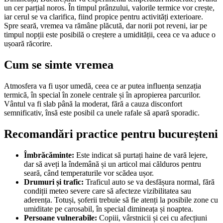
un cer parțial noros. În timpul prânzului, valorile termice vor crește,
iar cerul se va clarifica, fiind propice pentru activități exterioare.
Spre seară, vremea va rămâne plăcută, dar norii pot reveni, iar pe
timpul nopții este posibilă o creștere a umidității, ceea ce va aduce o
ușoară răcorire.
Cum se simte vremea
Atmosfera va fi ușor umedă, ceea ce ar putea influența senzația
termică, în special în zonele centrale și în apropierea parcurilor.
Vântul va fi slab până la moderat, fără a cauza disconfort
semnificativ, însă este posibil ca unele rafale să apară sporadic.
Recomandări practice pentru bucureșteni
Îmbrăcăminte:
Este indicat să purtați haine de vară lejere,
dar să aveți la îndemână și un articol mai călduros pentru
seară, când temperaturile vor scădea ușor.
Drumuri și trafic:
Traficul auto se va desfășura normal, fără
condiții meteo severe care să afecteze vizibilitatea sau
aderența. Totuși, șoferii trebuie să fie atenți la posibile zone cu
umiditate pe carosabil, în special dimineața și noaptea.
Persoane vulnerabile:
Copiii, vârstnicii și cei cu afecțiuni