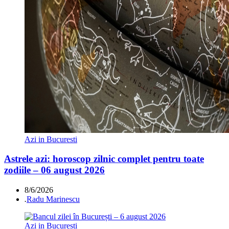
Azi in Bucuresti
Astrele azi: horoscop zilnic complet pentru toate
zodiile – 06 august 2026
8/6/2026
.
Radu Marinescu
Azi in Bucuresti