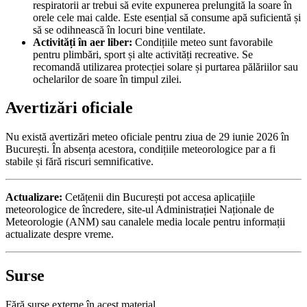
respiratorii ar trebui să evite expunerea prelungită la soare în
orele cele mai calde. Este esențial să consume apă suficientă și
să se odihnească în locuri bine ventilate.
Activități în aer liber:
Condițiile meteo sunt favorabile
pentru plimbări, sport și alte activități recreative. Se
recomandă utilizarea protecției solare și purtarea pălăriilor sau
ochelarilor de soare în timpul zilei.
Avertizări oficiale
Nu există avertizări meteo oficiale pentru ziua de 29 iunie 2026 în
București. În absența acestora, condițiile meteorologice par a fi
stabile și fără riscuri semnificative.
Actualizare:
Cetățenii din București pot accesa aplicațiile
meteorologice de încredere, site-ul Administrației Naționale de
Meteorologie (ANM) sau canalele media locale pentru informații
actualizate despre vreme.
Surse
Fără surse externe în acest material.