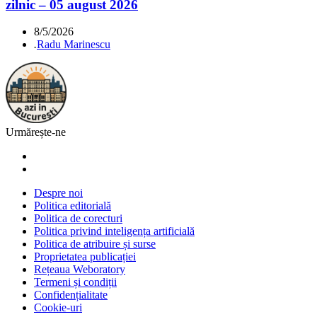
zilnic – 05 august 2026
8/5/2026
.
Radu Marinescu
Urmărește-ne
Despre noi
Politica editorială
Politica de corecturi
Politica privind inteligența artificială
Politica de atribuire și surse
Proprietatea publicației
Rețeaua Weboratory
Termeni și condiții
Confidențialitate
Cookie-uri