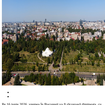
Pe 16 iunie 2026, vremea în București va fi răcoroasă dimineața, cu