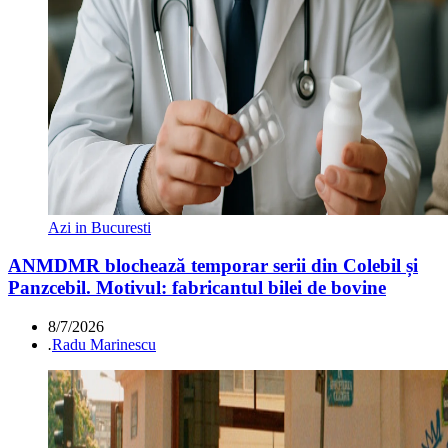
Azi in Bucuresti
ANMDMR blochează temporar serii din Colebil și
Panzcebil. Motivul: fabricantul bilei de bovine
8/7/2026
.
Radu Marinescu