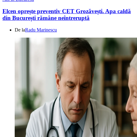
Elcen oprește preventiv CET Grozăvești. Apa caldă
din București rămâne neîntreruptă
De la
Radu Marinescu