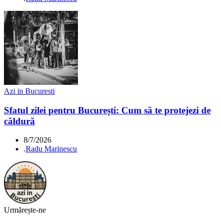
Azi in Bucuresti
Sfatul zilei pentru București: Cum să te protejezi de
căldură
8/7/2026
.
Radu Marinescu
Urmărește-ne