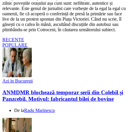
zilnic poveștile orașului așa cum sunt: nefiltrate, autentice și
relevante. Este genul de jurnalist care vorbește de la egal la egal cu
oamenii, fie că acoperă o conferință de presă la primărie sau face
live de la un protest spontan din Piața Victoriei. Când nu scrie, îl
găsești cu o cafea în mână, ascultând discuțiile din autobuz sau
plimbându-se prin Cotroceni, în căutarea următorului subiect.
RECENTE
POPULARE
Azi in Bucuresti
ANMDMR blochează temporar serii din Colebil și
Panzcebil. Motivul: fabricantul bilei de bovine
De la
Radu Marinescu