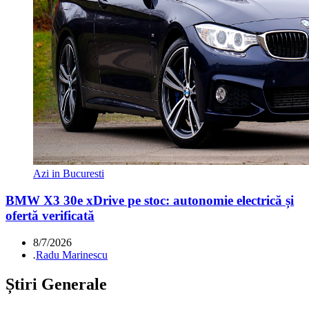
Azi in Bucuresti
BMW X3 30e xDrive pe stoc: autonomie electrică și
ofertă verificată
8/7/2026
.
Radu Marinescu
Știri Generale