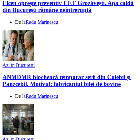
Elcen oprește preventiv CET Grozăvești. Apa caldă
din București rămâne neîntreruptă
De la
Radu Marinescu
Azi in Bucuresti
ANMDMR blochează temporar serii din Colebil și
Panzcebil. Motivul: fabricantul bilei de bovine
De la
Radu Marinescu
Azi in Bucuresti