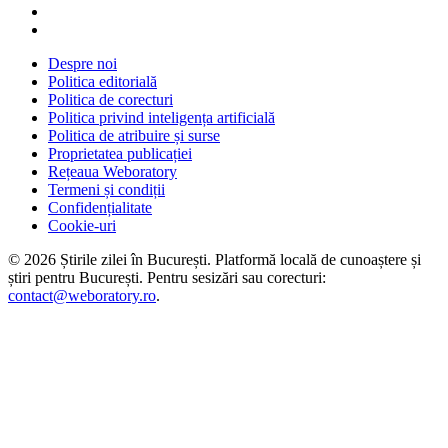
Despre noi
Politica editorială
Politica de corecturi
Politica privind inteligența artificială
Politica de atribuire și surse
Proprietatea publicației
Rețeaua Weboratory
Termeni și condiții
Confidențialitate
Cookie-uri
©
2026
Știrile zilei în București
. Platformă locală de cunoaștere și
știri pentru
București
. Pentru sesizări sau corecturi:
contact@weboratory.ro
.