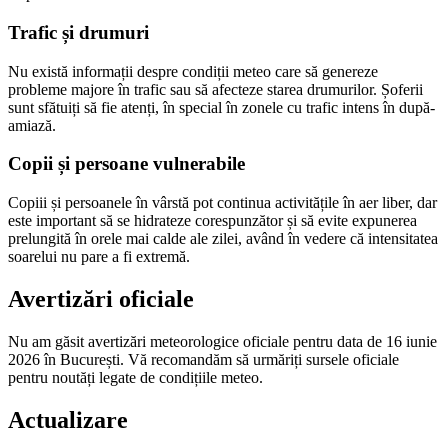
Trafic și drumuri
Nu există informații despre condiții meteo care să genereze
probleme majore în trafic sau să afecteze starea drumurilor. Șoferii
sunt sfătuiți să fie atenți, în special în zonele cu trafic intens în după-
amiază.
Copii și persoane vulnerabile
Copiii și persoanele în vârstă pot continua activitățile în aer liber, dar
este important să se hidrateze corespunzător și să evite expunerea
prelungită în orele mai calde ale zilei, având în vedere că intensitatea
soarelui nu pare a fi extremă.
Avertizări oficiale
Nu am găsit avertizări meteorologice oficiale pentru data de 16 iunie
2026 în București. Vă recomandăm să urmăriți sursele oficiale
pentru noutăți legate de condițiile meteo.
Actualizare