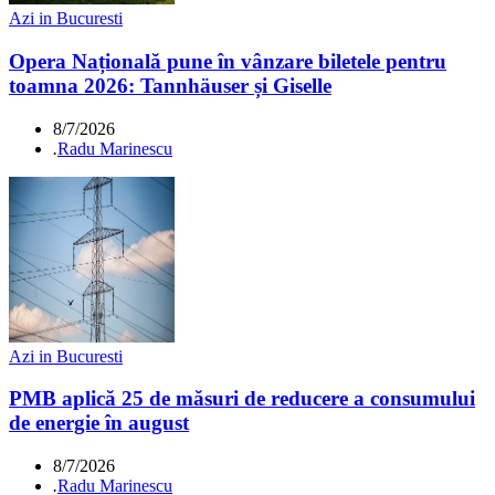
Azi in Bucuresti
Opera Națională pune în vânzare biletele pentru
toamna 2026: Tannhäuser și Giselle
8/7/2026
.
Radu Marinescu
Azi in Bucuresti
PMB aplică 25 de măsuri de reducere a consumului
de energie în august
8/7/2026
.
Radu Marinescu