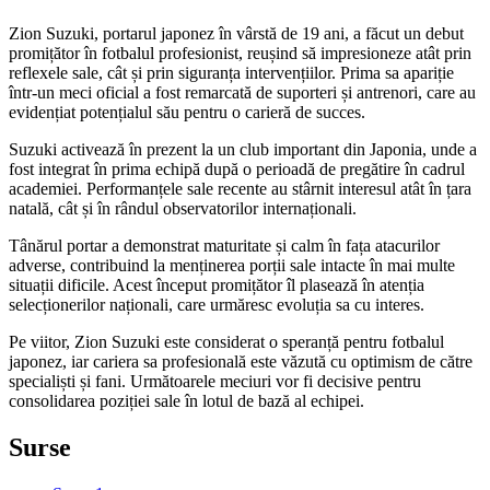
Zion Suzuki, portarul japonez în vârstă de 19 ani, a făcut un debut
promițător în fotbalul profesionist, reușind să impresioneze atât prin
reflexele sale, cât și prin siguranța intervențiilor. Prima sa apariție
într-un meci oficial a fost remarcată de suporteri și antrenori, care au
evidențiat potențialul său pentru o carieră de succes.
Suzuki activează în prezent la un club important din Japonia, unde a
fost integrat în prima echipă după o perioadă de pregătire în cadrul
academiei. Performanțele sale recente au stârnit interesul atât în țara
natală, cât și în rândul observatorilor internaționali.
Tânărul portar a demonstrat maturitate și calm în fața atacurilor
adverse, contribuind la menținerea porții sale intacte în mai multe
situații dificile. Acest început promițător îl plasează în atenția
selecționerilor naționali, care urmăresc evoluția sa cu interes.
Pe viitor, Zion Suzuki este considerat o speranță pentru fotbalul
japonez, iar cariera sa profesională este văzută cu optimism de către
specialiști și fani. Următoarele meciuri vor fi decisive pentru
consolidarea poziției sale în lotul de bază al echipei.
Surse