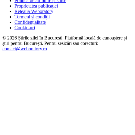
Politica de atribuire și surse
Proprietatea publicației
Rețeaua Weboratory
Termeni și condiții
Confidențialitate
Cookie-uri
©
2026
Știrile zilei în București
. Platformă locală de cunoaștere și
știri pentru
București
. Pentru sesizări sau corecturi:
contact@weboratory.ro
.