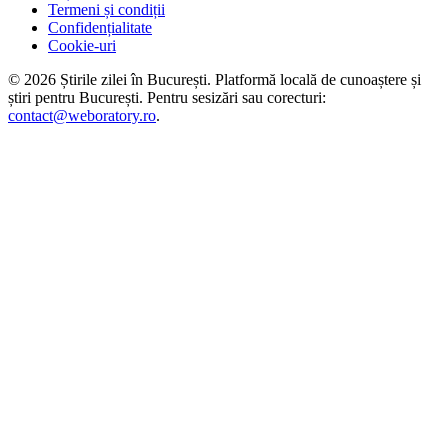
Termeni și condiții
Confidențialitate
Cookie-uri
©
2026
Știrile zilei în București
. Platformă locală de cunoaștere și
știri pentru
București
. Pentru sesizări sau corecturi:
contact@weboratory.ro
.