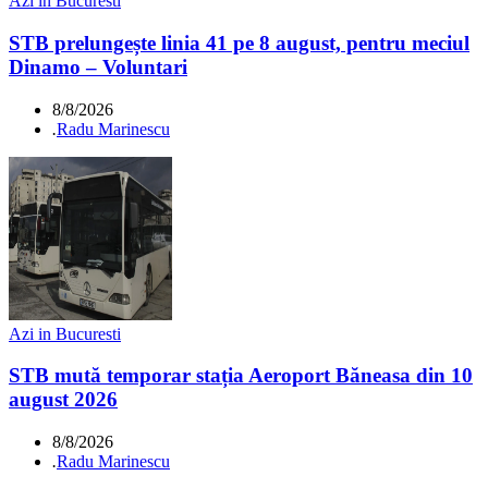
Azi in Bucuresti
STB prelungește linia 41 pe 8 august, pentru meciul
Dinamo – Voluntari
8/8/2026
.
Radu Marinescu
Azi in Bucuresti
STB mută temporar stația Aeroport Băneasa din 10
august 2026
8/8/2026
.
Radu Marinescu