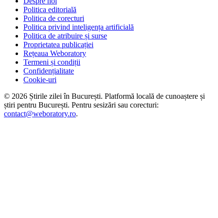
Despre noi
Politica editorială
Politica de corecturi
Politica privind inteligența artificială
Politica de atribuire și surse
Proprietatea publicației
Rețeaua Weboratory
Termeni și condiții
Confidențialitate
Cookie-uri
©
2026
Știrile zilei în București
. Platformă locală de cunoaștere și
știri pentru
București
. Pentru sesizări sau corecturi:
contact@weboratory.ro
.