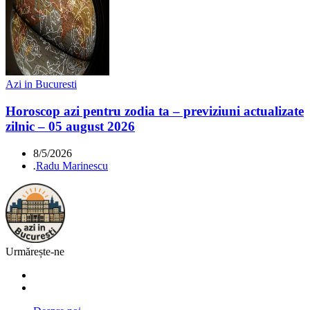
Azi in Bucuresti
Horoscop azi pentru zodia ta – previziuni actualizate
zilnic – 05 august 2026
8/5/2026
.
Radu Marinescu
Urmărește-ne