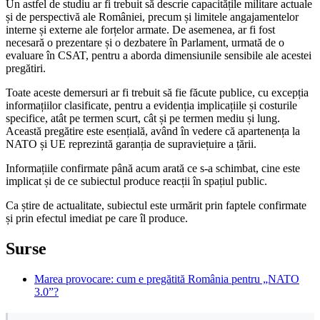
Un astfel de studiu ar fi trebuit să descrie capacitățile militare actuale
și de perspectivă ale României, precum și limitele angajamentelor
interne și externe ale forțelor armate. De asemenea, ar fi fost
necesară o prezentare și o dezbatere în Parlament, urmată de o
evaluare în CSAT, pentru a aborda dimensiunile sensibile ale acestei
pregătiri.
Toate aceste demersuri ar fi trebuit să fie făcute publice, cu excepția
informațiilor clasificate, pentru a evidenția implicațiile și costurile
specifice, atât pe termen scurt, cât și pe termen mediu și lung.
Această pregătire este esențială, având în vedere că apartenența la
NATO și UE reprezintă garanția de supraviețuire a țării.
Informațiile confirmate până acum arată ce s-a schimbat, cine este
implicat și de ce subiectul produce reacții în spațiul public.
Ca știre de actualitate, subiectul este urmărit prin faptele confirmate
și prin efectul imediat pe care îl produce.
Surse
Marea provocare: cum e pregătită România pentru „NATO
3.0”?