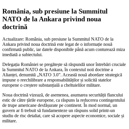
România, sub presiune la Summitul
NATO de la Ankara privind noua
doctrină
Actualizare: România, sub presiune la Summitul NATO de la
Ankara privind noua doctrină este legat de o informație nouă
confirmată public, iar datele disponibile până acum conturează miza
imediată a subiectului.
Delegația României se pregătește să răspundă unor întrebări cruciale
la Summitul NATO de la Ankara, în contextul noii doctrine a
Alianței, denumită „NATO 3.0”. Această nouă abordare strategică
impune o reechilibrare a responsabilităților și solicită statelor
europene o creștere substanțială a cheltuielilor militare.
Noua doctrină vizează, de asemenea, asumarea securității flancului
estic de către țările europene, ca răspuns la reducerea contingentului
de trupe americane desfășurate pe continent. În mod normal, un
guvern ar fi trebuit să fundamenteze un răspuns solid printr-un
studiu de risc detaliat, care să acopere aspecte economice, sociale și
militare.