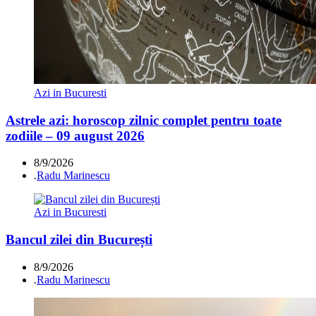
Azi in Bucuresti
Astrele azi: horoscop zilnic complet pentru toate
zodiile – 09 august 2026
8/9/2026
.
Radu Marinescu
Azi in Bucuresti
Bancul zilei din București
8/9/2026
.
Radu Marinescu