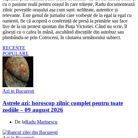
cu o pasiune reală pentru orașul în care trăiește, Radu documentează
zilnic poveștile orașului așa cum sunt: nefiltrate, autentice și
relevante. Este genul de jurnalist care vorbește de la egal la egal cu
oamenii, fie că acoperă o conferință de presă la primărie sau face
live de la un protest spontan din Piața Victoriei. Când nu scrie, îl
găsești cu o cafea în mână, ascultând discuțiile din autobuz sau
plimbându-se prin Cotroceni, în căutarea următorului subiect.
RECENTE
POPULARE
Azi in Bucuresti
Astrele azi: horoscop zilnic complet pentru toate
zodiile – 09 august 2026
De la
Radu Marinescu
Azi in Bucuresti