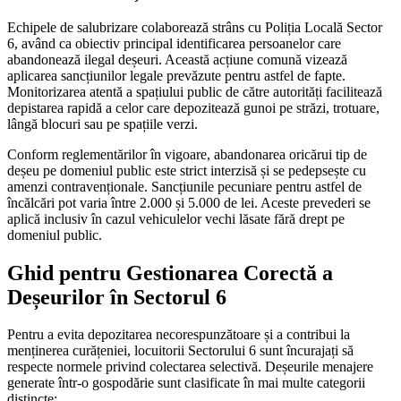
Echipele de salubrizare colaborează strâns cu Poliția Locală Sector
6, având ca obiectiv principal identificarea persoanelor care
abandonează ilegal deșeuri. Această acțiune comună vizează
aplicarea sancțiunilor legale prevăzute pentru astfel de fapte.
Monitorizarea atentă a spațiului public de către autorități facilitează
depistarea rapidă a celor care depozitează gunoi pe străzi, trotuare,
lângă blocuri sau pe spațiile verzi.
Conform reglementărilor în vigoare, abandonarea oricărui tip de
deșeu pe domeniul public este strict interzisă și se pedepsește cu
amenzi contravenționale. Sancțiunile pecuniare pentru astfel de
încălcări pot varia între 2.000 și 5.000 de lei. Aceste prevederi se
aplică inclusiv în cazul vehiculelor vechi lăsate fără drept pe
domeniul public.
Ghid pentru Gestionarea Corectă a
Deșeurilor în Sectorul 6
Pentru a evita depozitarea necorespunzătoare și a contribui la
menținerea curățeniei, locuitorii Sectorului 6 sunt încurajați să
respecte normele privind colectarea selectivă. Deșeurile menajere
generate într-o gospodărie sunt clasificate în mai multe categorii
distincte: