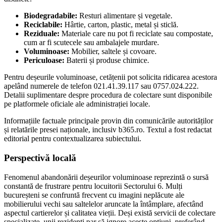
Biodegradabile:
Resturi alimentare și vegetale.
Reciclabile:
Hârtie, carton, plastic, metal și sticlă.
Reziduale:
Materiale care nu pot fi reciclate sau compostate,
cum ar fi scutecele sau ambalajele murdare.
Voluminoase:
Mobilier, saltele și covoare.
Periculoase:
Baterii și produse chimice.
Pentru deșeurile voluminoase, cetățenii pot solicita ridicarea acestora
apelând numerele de telefon 021.41.39.117 sau 0757.024.222.
Detalii suplimentare despre procedura de colectare sunt disponibile
pe platformele oficiale ale administrației locale.
Informațiile factuale principale provin din comunicările autorităților
și relatările presei naționale, inclusiv b365.ro. Textul a fost redactat
editorial pentru contextualizarea subiectului.
Perspectivă locală
Fenomenul abandonării deșeurilor voluminoase reprezintă o sursă
constantă de frustrare pentru locuitorii Sectorului 6. Mulți
bucureșteni se confruntă frecvent cu imagini neplăcute ale
mobilierului vechi sau saltelelor aruncate la întâmplare, afectând
aspectul cartierelor și calitatea vieții. Deși există servicii de colectare
specializate, unii rezidenți par să ignore aceste opțiuni, preferând