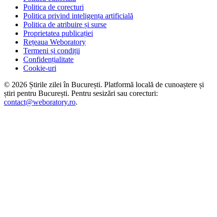
Politica de corecturi
Politica privind inteligența artificială
Politica de atribuire și surse
Proprietatea publicației
Rețeaua Weboratory
Termeni și condiții
Confidențialitate
Cookie-uri
©
2026
Știrile zilei în București
. Platformă locală de cunoaștere și
știri pentru
București
. Pentru sesizări sau corecturi:
contact@weboratory.ro
.