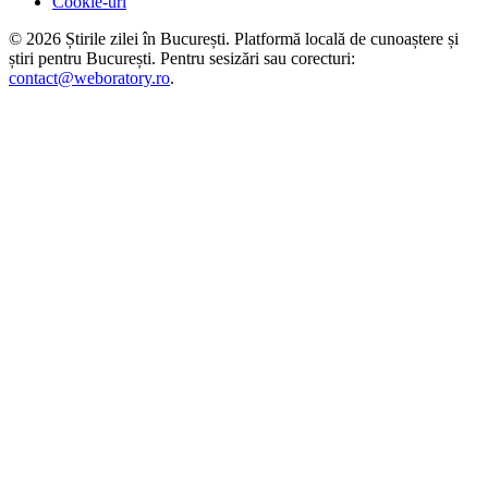
Cookie-uri
©
2026
Știrile zilei în București
. Platformă locală de cunoaștere și
știri pentru
București
. Pentru sesizări sau corecturi:
contact@weboratory.ro
.