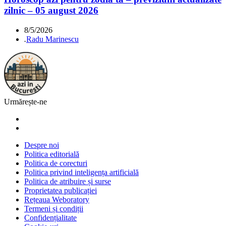
zilnic – 05 august 2026
8/5/2026
.
Radu Marinescu
Urmărește-ne
Despre noi
Politica editorială
Politica de corecturi
Politica privind inteligența artificială
Politica de atribuire și surse
Proprietatea publicației
Rețeaua Weboratory
Termeni și condiții
Confidențialitate