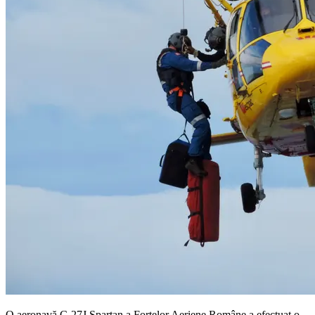
O aeronavă C-27J Spartan a Forțelor Aeriene Române a efectuat o