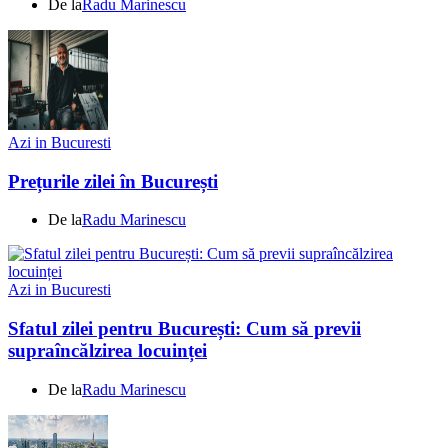
De la
Radu Marinescu
Azi in Bucuresti
Prețurile zilei în București
De la
Radu Marinescu
Azi in Bucuresti
Sfatul zilei pentru București: Cum să previi
supraîncălzirea locuinței
De la
Radu Marinescu