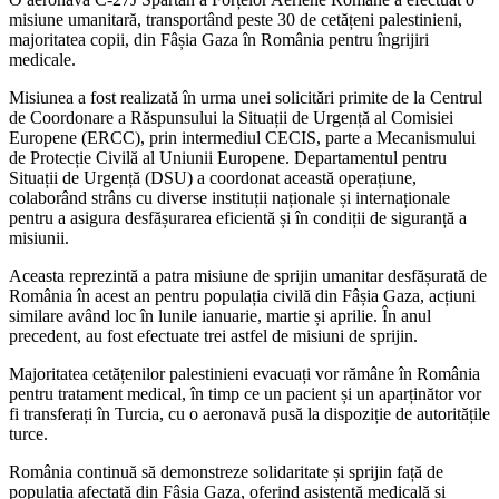
misiune umanitară, transportând peste 30 de cetățeni palestinieni,
majoritatea copii, din Fâșia Gaza în România pentru îngrijiri
medicale.
Misiunea a fost realizată în urma unei solicitări primite de la Centrul
de Coordonare a Răspunsului la Situații de Urgență al Comisiei
Europene (ERCC), prin intermediul CECIS, parte a Mecanismului
de Protecție Civilă al Uniunii Europene. Departamentul pentru
Situații de Urgență (DSU) a coordonat această operațiune,
colaborând strâns cu diverse instituții naționale și internaționale
pentru a asigura desfășurarea eficientă și în condiții de siguranță a
misiunii.
Aceasta reprezintă a patra misiune de sprijin umanitar desfășurată de
România în acest an pentru populația civilă din Fâșia Gaza, acțiuni
similare având loc în lunile ianuarie, martie și aprilie. În anul
precedent, au fost efectuate trei astfel de misiuni de sprijin.
Majoritatea cetățenilor palestinieni evacuați vor rămâne în România
pentru tratament medical, în timp ce un pacient și un aparținător vor
fi transferați în Turcia, cu o aeronavă pusă la dispoziție de autoritățile
turce.
România continuă să demonstreze solidaritate și sprijin față de
populația afectată din Fâșia Gaza, oferind asistență medicală și