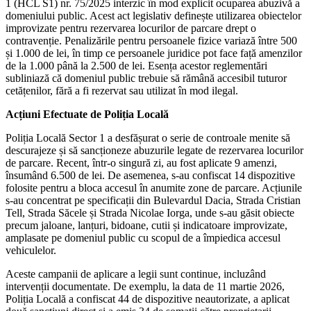
1 (HCL S1) nr. 75/2025 interzic în mod explicit ocuparea abuzivă a
domeniului public. Acest act legislativ definește utilizarea obiectelor
improvizate pentru rezervarea locurilor de parcare drept o
contravenție. Penalizările pentru persoanele fizice variază între 500
și 1.000 de lei, în timp ce persoanele juridice pot face față amenzilor
de la 1.000 până la 2.500 de lei. Esența acestor reglementări
subliniază că domeniul public trebuie să rămână accesibil tuturor
cetățenilor, fără a fi rezervat sau utilizat în mod ilegal.
Acțiuni Efectuate de Poliția Locală
Poliția Locală Sector 1 a desfășurat o serie de controale menite să
descurajeze și să sancționeze abuzurile legate de rezervarea locurilor
de parcare. Recent, într-o singură zi, au fost aplicate 9 amenzi,
însumând 6.500 de lei. De asemenea, s-au confiscat 14 dispozitive
folosite pentru a bloca accesul în anumite zone de parcare. Acțiunile
s-au concentrat pe specificații din Bulevardul Dacia, Strada Cristian
Tell, Strada Săcele și Strada Nicolae Iorga, unde s-au găsit obiecte
precum jaloane, lanțuri, bidoane, cutii și indicatoare improvizate,
amplasate pe domeniul public cu scopul de a împiedica accesul
vehiculelor.
Aceste campanii de aplicare a legii sunt continue, incluzând
intervenții documentate. De exemplu, la data de 11 martie 2026,
Poliția Locală a confiscat 44 de dispozitive neautorizate, a aplicat