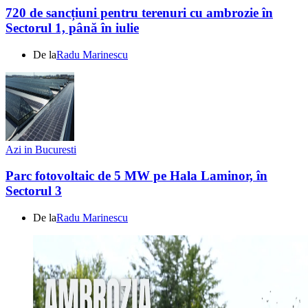
720 de sancțiuni pentru terenuri cu ambrozie în
Sectorul 1, până în iulie
De la
Radu Marinescu
Azi in Bucuresti
Parc fotovoltaic de 5 MW pe Hala Laminor, în
Sectorul 3
De la
Radu Marinescu