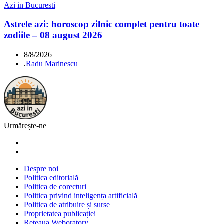
Azi in Bucuresti
Astrele azi: horoscop zilnic complet pentru toate
zodiile – 08 august 2026
8/8/2026
.
Radu Marinescu
Urmărește-ne
Despre noi
Politica editorială
Politica de corecturi
Politica privind inteligența artificială
Politica de atribuire și surse
Proprietatea publicației
Rețeaua Weboratory