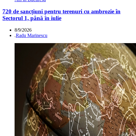
720 de sancțiuni pentru terenuri cu ambrozie în
Sectorul 1, până în iulie
8/9/2026
.
Radu Marinescu