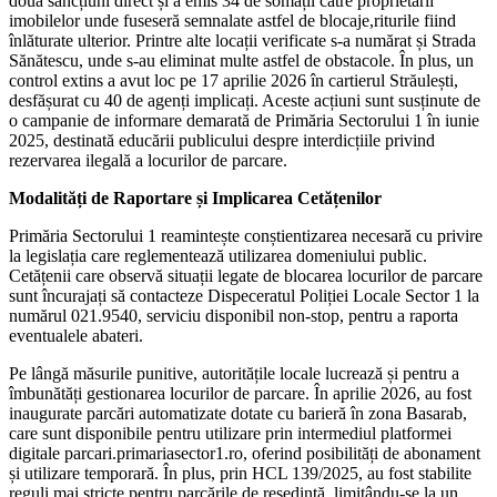
două sancțiuni direct și a emis 34 de somații către proprietarii
imobilelor unde fuseseră semnalate astfel de blocaje,riturile fiind
înlăturate ulterior. Printre alte locații verificate s-a numărat și Strada
Sănătescu, unde s-au eliminat multe astfel de obstacole. În plus, un
control extins a avut loc pe 17 aprilie 2026 în cartierul Străulești,
desfășurat cu 40 de agenți implicați. Aceste acțiuni sunt susținute de
o campanie de informare demarată de Primăria Sectorului 1 în iunie
2025, destinată educării publicului despre interdicțiile privind
rezervarea ilegală a locurilor de parcare.
Modalități de Raportare și Implicarea Cetățenilor
Primăria Sectorului 1 reamintește conștientizarea necesară cu privire
la legislația care reglementează utilizarea domeniului public.
Cetățenii care observă situații legate de blocarea locurilor de parcare
sunt încurajați să contacteze Dispeceratul Poliției Locale Sector 1 la
numărul 021.9540, serviciu disponibil non-stop, pentru a raporta
eventualele abateri.
Pe lângă măsurile punitive, autoritățile locale lucrează și pentru a
îmbunătăți gestionarea locurilor de parcare. În aprilie 2026, au fost
inaugurate parcări automatizate dotate cu barieră în zona Basarab,
care sunt disponibile pentru utilizare prin intermediul platformei
digitale parcari.primariasector1.ro, oferind posibilități de abonament
și utilizare temporară. În plus, prin HCL 139/2025, au fost stabilite
reguli mai stricte pentru parcările de reședință, limitându-se la un