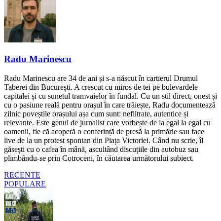
Radu Marinescu
Radu Marinescu are 34 de ani și s-a născut în cartierul Drumul
Taberei din București. A crescut cu miros de tei pe bulevardele
capitalei și cu sunetul tramvaielor în fundal. Cu un stil direct, onest și
cu o pasiune reală pentru orașul în care trăiește, Radu documentează
zilnic poveștile orașului așa cum sunt: nefiltrate, autentice și
relevante. Este genul de jurnalist care vorbește de la egal la egal cu
oamenii, fie că acoperă o conferință de presă la primărie sau face
live de la un protest spontan din Piața Victoriei. Când nu scrie, îl
găsești cu o cafea în mână, ascultând discuțiile din autobuz sau
plimbându-se prin Cotroceni, în căutarea următorului subiect.
RECENTE
POPULARE