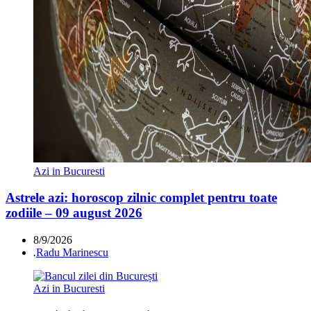
Azi in Bucuresti
Astrele azi: horoscop zilnic complet pentru toate
zodiile – 09 august 2026
8/9/2026
.
Radu Marinescu
Azi in Bucuresti