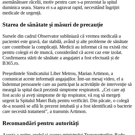
asemănătoare răcelii, motiv pentru care s-a prezentat la spital
duminica seara. Starea ei s-a agravat rapid, necesitând îngrijiri
medicale de urgență.
Starea de sănătate și măsuri de precauție
Sursele din cadrul Observator subliniază că vremea medicală a
pacientei este gravă, dar stabilă, având și alte probleme de sănătate
care contribuie la complicații. Medicii au informat că nu există risc
pentru colegii ei de muncă, considerând că acest caz este izolat.
Confirmarea stării de sănătate a angajatei a fost efectuată și de
B365.ro.
Președintele Sindicatului Liber Metrou, Marian Artimon, a
comunicat aceste informații angajaților. Într-un mesaj video, el a
îndemnat persoanele care au participat la activitățile de intervenție să
meargă la spital dacă prezintă simptome respiratorii. „Cei care ați
fost acolo și aveți simptome de tip respirator, vă rog să mergeți
urgent la Spitalul Matei Balș pentru verificări. Din păcate, o colegă
de-a noastră se află în prezent intubată și a fost identificată o bacterie
care necesită tratament”, a transmis Artimon.
Recomandări pentru autorități
Acesta a extins apelul și asupra ministrului Transporturilor, Radu