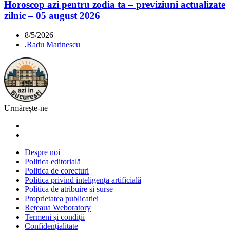
Horoscop azi pentru zodia ta – previziuni actualizate
zilnic – 05 august 2026
8/5/2026
.
Radu Marinescu
Urmărește-ne
Despre noi
Politica editorială
Politica de corecturi
Politica privind inteligența artificială
Politica de atribuire și surse
Proprietatea publicației
Rețeaua Weboratory
Termeni și condiții
Confidențialitate