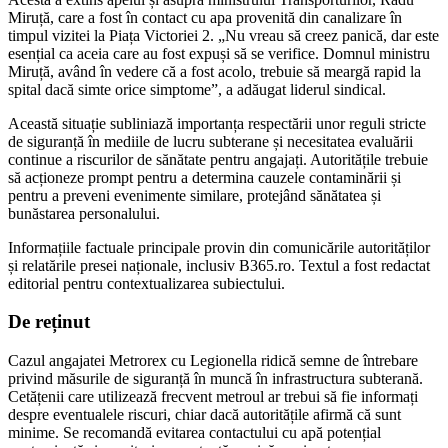
Miruță, care a fost în contact cu apa provenită din canalizare în
timpul vizitei la Piața Victoriei 2. „Nu vreau să creez panică, dar este
esențial ca aceia care au fost expuși să se verifice. Domnul ministru
Miruță, având în vedere că a fost acolo, trebuie să meargă rapid la
spital dacă simte orice simptome”, a adăugat liderul sindical.
Această situație subliniază importanța respectării unor reguli stricte
de siguranță în mediile de lucru subterane și necesitatea evaluării
continue a riscurilor de sănătate pentru angajați. Autoritățile trebuie
să acționeze prompt pentru a determina cauzele contaminării și
pentru a preveni evenimente similare, protejând sănătatea și
bunăstarea personalului.
Informațiile factuale principale provin din comunicările autorităților
și relatările presei naționale, inclusiv B365.ro. Textul a fost redactat
editorial pentru contextualizarea subiectului.
De reținut
Cazul angajatei Metrorex cu Legionella ridică semne de întrebare
privind măsurile de siguranță în muncă în infrastructura subterană.
Cetățenii care utilizează frecvent metroul ar trebui să fie informați
despre eventualele riscuri, chiar dacă autoritățile afirmă că sunt
minime. Se recomandă evitarea contactului cu apă potențial