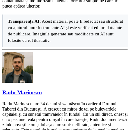
contaminată și monitorizarea atentă a oricăror simptome care ar
putea apărea ulterior.
Transparență AI:
Acest material poate fi redactat sau structurat
cu ajutorul unor instrumente AI și este verificat editorial înainte
de publicare. Imaginile generate sau modificate cu AI sunt
folosite cu rol ilustrativ.
Radu Marinescu
Radu Marinescu are 34 de ani și s-a născut în cartierul Drumul
Taberei din București. A crescut cu miros de tei pe bulevardele
capitalei și cu sunetul tramvaielor în fundal. Cu un stil direct, onest și
cu o pasiune reală pentru orașul în care trăiește, Radu documentează
zilnic poveștile orașului așa cum sunt: nefiltrate, autentice și
relevante. Este genul de jurnalist care vorbește de la egal la egal cu