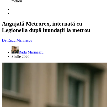
metrou
Angajată Metrorex, internată cu
Legionella după inundații la metrou
De
Radu Marinescu
Radu Marinescu
8 iulie 2026