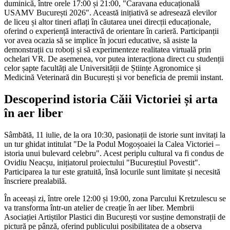
duminică, între orele 17:00 și 21:00, "Caravana educațională
USAMV București 2026". Această inițiativă se adresează elevilor
de liceu și altor tineri aflați în căutarea unei direcții educaționale,
oferind o experiență interactivă de orientare în carieră. Participanții
vor avea ocazia să se implice în jocuri educative, să asiste la
demonstrații cu roboți și să experimenteze realitatea virtuală prin
ochelari VR. De asemenea, vor putea interacționa direct cu studenții
celor șapte facultăți ale Universității de Științe Agronomice și
Medicină Veterinară din București și vor beneficia de premii instant.
Descoperind istoria Căii Victoriei și arta
în aer liber
Sâmbătă, 11 iulie, de la ora 10:30, pasionații de istorie sunt invitați la
un tur ghidat intitulat "De la Podul Mogoșoaiei la Calea Victoriei –
istoria unui bulevard celebru". Acest periplu cultural va fi condus de
Ovidiu Neacșu, inițiatorul proiectului "Bucureștiul Povestit".
Participarea la tur este gratuită, însă locurile sunt limitate și necesită
înscriere prealabilă.
În aceeași zi, între orele 12:00 și 19:00, zona Parcului Kretzulescu se
va transforma într-un atelier de creație în aer liber. Membrii
Asociației Artiștilor Plastici din București vor susține demonstrații de
pictură pe pânză, oferind publicului posibilitatea de a observa