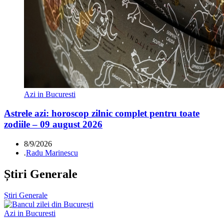
Azi in Bucuresti
Astrele azi: horoscop zilnic complet pentru toate
zodiile – 09 august 2026
8/9/2026
.
Radu Marinescu
Știri Generale
Știri Generale
Azi in Bucuresti