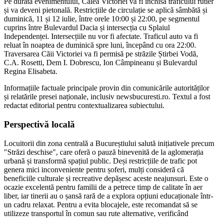
Pe durata evenimentului, Calea Victoriei va fi închisă traficului rutier
și va deveni pietonală. Restricțiile de circulație se aplică sâmbătă și
duminică, 11 și 12 iulie, între orele 10:00 și 22:00, pe segmentul
cuprins între Bulevardul Dacia și intersecția cu Splaiul
Independenței. Intersecțiile nu vor fi afectate. Traficul auto va fi
reluat în noaptea de duminică spre luni, începând cu ora 22:00.
Traversarea Căii Victoriei va fi permisă pe străzile Știrbei Vodă,
C.A. Rosetti, Dem I. Dobrescu, Ion Câmpineanu și Bulevardul
Regina Elisabeta.
Informațiile factuale principale provin din comunicările autorităților
și relatările presei naționale, inclusiv newsbucuresti.ro. Textul a fost
redactat editorial pentru contextualizarea subiectului.
Perspectivă locală
Locuitorii din zona centrală a Bucureștiului salută inițiativele precum
"Străzi deschise", care oferă o pauză binevenită de la aglomerația
urbană și transformă spațiul public. Deși restricțiile de trafic pot
genera mici inconveniente pentru șoferi, mulți consideră că
beneficiile culturale și recreative depășesc aceste neajunsuri. Este o
ocazie excelentă pentru familii de a petrece timp de calitate în aer
liber, iar tinerii au o șansă rară de a explora opțiuni educaționale într-
un cadru relaxat. Pentru a evita blocajele, este recomandat să se
utilizeze transportul în comun sau rute alternative, verificând