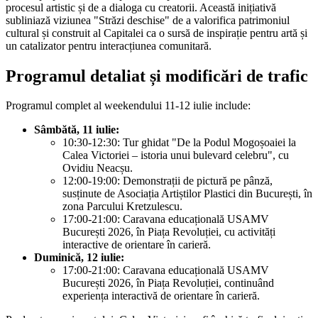
procesul artistic și de a dialoga cu creatorii. Această inițiativă
subliniază viziunea "Străzi deschise" de a valorifica patrimoniul
cultural și construit al Capitalei ca o sursă de inspirație pentru artă și
un catalizator pentru interacțiunea comunitară.
Programul detaliat și modificări de trafic
Programul complet al weekendului 11-12 iulie include:
Sâmbătă, 11 iulie:
10:30-12:30: Tur ghidat "De la Podul Mogoșoaiei la
Calea Victoriei – istoria unui bulevard celebru", cu
Ovidiu Neacșu.
12:00-19:00: Demonstrații de pictură pe pânză,
susținute de Asociația Artiștilor Plastici din București, în
zona Parcului Kretzulescu.
17:00-21:00: Caravana educațională USAMV
București 2026, în Piața Revoluției, cu activități
interactive de orientare în carieră.
Duminică, 12 iulie:
17:00-21:00: Caravana educațională USAMV
București 2026, în Piața Revoluției, continuând
experiența interactivă de orientare în carieră.