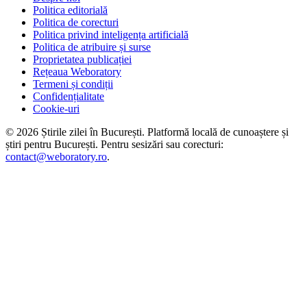
Politica editorială
Politica de corecturi
Politica privind inteligența artificială
Politica de atribuire și surse
Proprietatea publicației
Rețeaua Weboratory
Termeni și condiții
Confidențialitate
Cookie-uri
©
2026
Știrile zilei în București
. Platformă locală de cunoaștere și
știri pentru
București
. Pentru sesizări sau corecturi:
contact@weboratory.ro
.