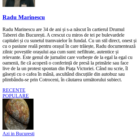
Radu Marinescu
Radu Marinescu are 34 de ani și s-a născut în cartierul Drumul
Taberei din București. A crescut cu miros de tei pe bulevardele
capitalei și cu sunetul tramvaielor în fundal. Cu un stil direct, onest și
cu o pasiune reală pentru orașul în care trăiește, Radu documentează
zilnic poveștile orașului așa cum sunt: nefiltrate, autentice și
relevante. Este genul de jurnalist care vorbește de la egal la egal cu
oamenii, fie că acoperă o conferință de presă la primărie sau face
live de la un protest spontan din Piața Victoriei. Când nu scrie, îl
găsești cu o cafea în mână, ascultând discuțiile din autobuz sau
plimbându-se prin Cotroceni, în căutarea următorului subiect.
RECENTE
POPULARE
Azi in Bucuresti