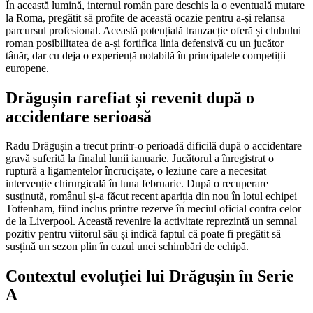
În această lumină, internul român pare deschis la o eventuală mutare
la Roma, pregătit să profite de această ocazie pentru a-și relansa
parcursul profesional. Această potențială tranzacție oferă și clubului
roman posibilitatea de a-și fortifica linia defensivă cu un jucător
tânăr, dar cu deja o experiență notabilă în principalele competiții
europene.
Drăgușin rarefiat și revenit după o
accidentare serioasă
Radu Drăgușin a trecut printr-o perioadă dificilă după o accidentare
gravă suferită la finalul lunii ianuarie. Jucătorul a înregistrat o
ruptură a ligamentelor încrucișate, o leziune care a necesitat
intervenție chirurgicală în luna februarie. După o recuperare
susținută, românul și-a făcut recent apariția din nou în lotul echipei
Tottenham, fiind inclus printre rezerve în meciul oficial contra celor
de la Liverpool. Această revenire la activitate reprezintă un semnal
pozitiv pentru viitorul său și indică faptul că poate fi pregătit să
susțină un sezon plin în cazul unei schimbări de echipă.
Contextul evoluției lui Drăgușin în Serie
A