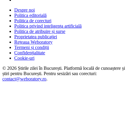
Despre noi
Politica editorială
Politica de corecturi
Politica privind inteligența artificială
Politica de atribuire și surse
Proprietatea publicației
Rețeaua Weboratory
Termeni și condiții
Confidențialitate
Cookie-uri
©
2026
Știrile zilei în București
. Platformă locală de cunoaștere și
știri pentru
București
. Pentru sesizări sau corecturi:
contact@weboratory.ro
.