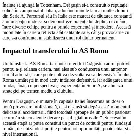
Înainte să ajungă la Tottenham, Drăgușin și-a construit o reputație
solidă în campionatul italian, adunând minute la mai multe cluburi
din Serie A. Parcursul său în Italia este marcat de căutarea constantă
a unui spațiu unde să-și demonstreze potențialul deplin, circulând
între diverse echipe pentru a prinde experiență și încredere. Această
mobilitate în carieră reflectă atât calitățile sale, cât și provocările cu
care s-a confruntat în stabilizarea unui rol titular permanent.
Impactul transferului la AS Roma
Un transfer la AS Roma i-ar putea oferi lui Drăgușin cadrul potrivit
pentru a-și relansa cariera, mai ales sub conducerea unui antrenor
care îl admiră și care poate cultiva dezvoltarea sa defensivă. În plus,
Roma urmărește în mod activ întărirea defensivă, iar adăugarea unui
fundaș tânăr, cu perspectivă și experiență în Serie A, se aliniază
strategiei pe termen mediu a clubului.
Pentru Drăgușin, o mutare în capitala Italiei înseamnă nu doar o
nouă provocare profesională, ci și o șansă să depășească momentul
delicate al accidentării, fiind totodată aproape de un public pasionat
ce urmărește cu atenție fiecare pas al „giallorossilor”. Succesul în
această etapă ar putea constitui un punct de cotitură pentru fundașul
român, deschizându-i porțile pentru noi oportunități, poate chiar și la
nivel internațional.