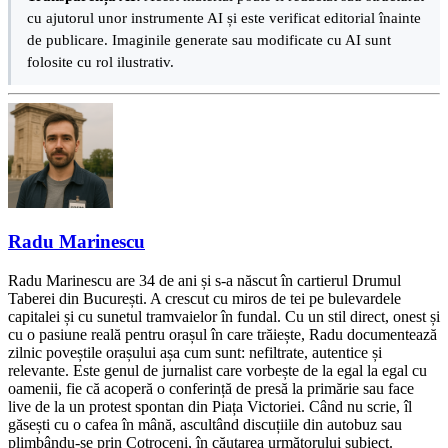
cu ajutorul unor instrumente AI și este verificat editorial înainte
de publicare. Imaginile generate sau modificate cu AI sunt
folosite cu rol ilustrativ.
Radu Marinescu
Radu Marinescu are 34 de ani și s-a născut în cartierul Drumul
Taberei din București. A crescut cu miros de tei pe bulevardele
capitalei și cu sunetul tramvaielor în fundal. Cu un stil direct, onest și
cu o pasiune reală pentru orașul în care trăiește, Radu documentează
zilnic poveștile orașului așa cum sunt: nefiltrate, autentice și
relevante. Este genul de jurnalist care vorbește de la egal la egal cu
oamenii, fie că acoperă o conferință de presă la primărie sau face
live de la un protest spontan din Piața Victoriei. Când nu scrie, îl
găsești cu o cafea în mână, ascultând discuțiile din autobuz sau
plimbându-se prin Cotroceni, în căutarea următorului subiect.