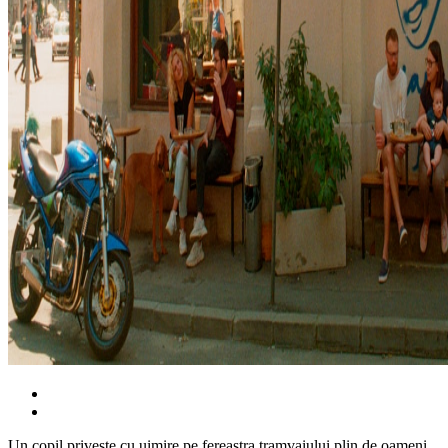
Un copil privește cu uimire pe fereastra tramvaiului plin de oameni