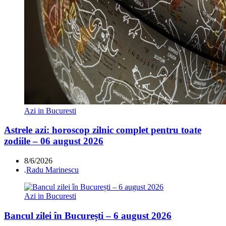
Azi in Bucuresti
Astrele azi: horoscop zilnic complet pentru toate
zodiile – 06 august 2026
8/6/2026
.
Radu Marinescu
Azi in Bucuresti
Bancul zilei în București – 6 august 2026