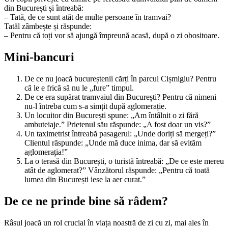
din București și întreabă:
– Tată, de ce sunt atât de multe persoane în tramvai?
Tatăl zâmbește și răspunde:
– Pentru că toți vor să ajungă împreună acasă, după o zi obositoare.
Mini-bancuri
De ce nu joacă bucureștenii cărți în parcul Cișmigiu? Pentru
că le e frică să nu le „fure” timpul.
De ce era supărat tramvaiul din București? Pentru că nimeni
nu-l întreba cum s-a simțit după aglomerație.
Un locuitor din București spune: „Am întâlnit o zi fără
ambuteiaje.” Prietenul său răspunde: „A fost doar un vis?”
Un taximetrist întreabă pasagerul: „Unde doriți să mergeți?”
Clientul răspunde: „Unde mă duce inima, dar să evităm
aglomerația!”
La o terasă din București, o turistă întreabă: „De ce este mereu
atât de aglomerat?” Vânzătorul răspunde: „Pentru că toată
lumea din București iese la aer curat.”
De ce ne prinde bine să râdem?
Râsul joacă un rol crucial în viața noastră de zi cu zi, mai ales în