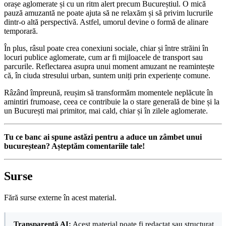
orașe aglomerate și cu un ritm alert precum Bucureștiul. O mică
pauză amuzantă ne poate ajuta să ne relaxăm și să privim lucrurile
dintr-o altă perspectivă. Astfel, umorul devine o formă de alinare
temporară.
În plus, râsul poate crea conexiuni sociale, chiar și între străini în
locuri publice aglomerate, cum ar fi mijloacele de transport sau
parcurile. Reflectarea asupra unui moment amuzant ne reamintește
că, în ciuda stresului urban, suntem uniți prin experiențe comune.
Râzând împreună, reușim să transformăm momentele neplăcute în
amintiri frumoase, ceea ce contribuie la o stare generală de bine și la
un București mai primitor, mai cald, chiar și în zilele aglomerate.
Tu ce banc ai spune astăzi pentru a aduce un zâmbet unui
bucureștean? Așteptăm comentariile tale!
Surse
Fără surse externe în acest material.
Transparență AI:
Acest material poate fi redactat sau structurat