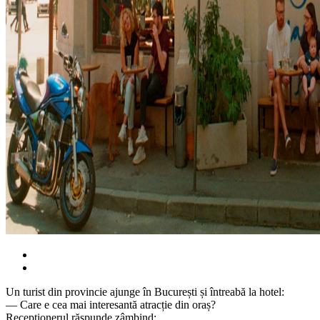
Un turist din provincie ajunge în București și întreabă la hotel:
— Care e cea mai interesantă atracție din oraș?
Recepționerul răspunde zâmbind: