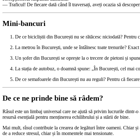
— Traficul! De fiecare dată când îl traversați, aveți ocazia să descoperi
Mini-bancuri
De ce bicicliștii din București nu se rătăcesc niciodată? Pentru 
La metrou în București, unde se întâlnesc toate trenurile? Exact 
Un șofer din București se oprește la o trecere de pietoni și spun
La stația de autobuz, o doamnă spune: „În București, cel mai cost
De ce semafoarele din București nu au reguli? Pentru că fiecare ș
De ce ne prinde bine să râdem?
Râsul este un limbaj universal care ne ajută să privim lucrurile dintr-
resursă esențială pentru menținerea echilibrului și a stării de bine.
Mai mult, râsul contribuie la crearea de legături între oameni. Chiar și
de a reduce stresul, chiar și în momentele mai tensionate.