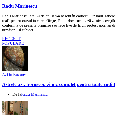
Radu Marinescu
Radu Marinescu are 34 de ani și s-a născut în cartierul Drumul Taberei 
reală pentru orașul în care trăiește, Radu documentează zilnic poveștile
conferință de presă la primărie sau face live de la un protest spontan d
următorului subiect.
RECENTE
POPULARE
Azi in Bucuresti
Astrele azi: horoscop zilnic complet pentru toate zodi
De la
Radu Marinescu