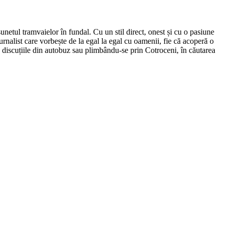
netul tramvaielor în fundal. Cu un stil direct, onest și cu o pasiune
urnalist care vorbește de la egal la egal cu oamenii, fie că acoperă o
nd discuțiile din autobuz sau plimbându-se prin Cotroceni, în căutarea