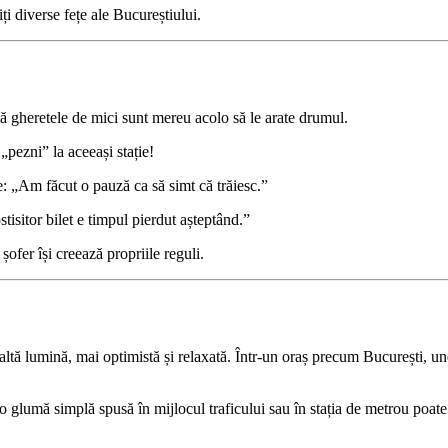
ți diverse fețe ale Bucureștiului.
că gheretele de mici sunt mereu acolo să le arate drumul.
„pezni” la aceeași stație!
e: „Am făcut o pauză ca să simt că trăiesc.”
isitor bilet e timpul pierdut așteptând.”
ofer își creează propriile reguli.
o altă lumină, mai optimistă și relaxată. Într-un oraș precum București, u
 o glumă simplă spusă în mijlocul traficului sau în stația de metrou poat