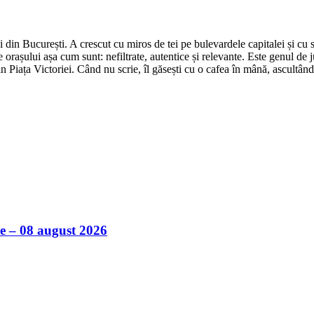
din București. A crescut cu miros de tei pe bulevardele capitalei și cu su
 orașului așa cum sunt: nefiltrate, autentice și relevante. Este genul de j
in Piața Victoriei. Când nu scrie, îl găsești cu o cafea în mână, ascultâ
ile – 08 august 2026