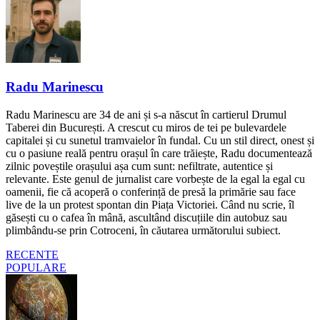
Radu Marinescu
Radu Marinescu are 34 de ani și s-a născut în cartierul Drumul
Taberei din București. A crescut cu miros de tei pe bulevardele
capitalei și cu sunetul tramvaielor în fundal. Cu un stil direct, onest și
cu o pasiune reală pentru orașul în care trăiește, Radu documentează
zilnic poveștile orașului așa cum sunt: nefiltrate, autentice și
relevante. Este genul de jurnalist care vorbește de la egal la egal cu
oamenii, fie că acoperă o conferință de presă la primărie sau face
live de la un protest spontan din Piața Victoriei. Când nu scrie, îl
găsești cu o cafea în mână, ascultând discuțiile din autobuz sau
plimbându-se prin Cotroceni, în căutarea următorului subiect.
RECENTE
POPULARE