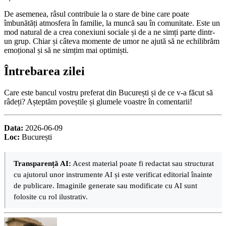
De asemenea, râsul contribuie la o stare de bine care poate
îmbunătăți atmosfera în familie, la muncă sau în comunitate. Este un
mod natural de a crea conexiuni sociale și de a ne simți parte dintr-
un grup. Chiar și câteva momente de umor ne ajută să ne echilibrăm
emoțional și să ne simțim mai optimiști.
Întrebarea zilei
Care este bancul vostru preferat din București și de ce v-a făcut să
râdeți? Așteptăm poveștile și glumele voastre în comentarii!
Data:
2026-06-09
Loc:
București
Transparență AI:
Acest material poate fi redactat sau structurat
cu ajutorul unor instrumente AI și este verificat editorial înainte
de publicare. Imaginile generate sau modificate cu AI sunt
folosite cu rol ilustrativ.