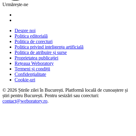
Urmărește-ne
Despre noi
Politica editorială
Politica de corecturi
Politica privind inteligența artificială
Politica de atribuire și surse
Proprietatea publicației
Rețeaua Weboratory
Termeni și condiții
Confidențialitate
Cookie-uri
©
2026
Știrile zilei în București
. Platformă locală de cunoaștere și
știri pentru
București
. Pentru sesizări sau corecturi:
contact@weboratory.ro
.