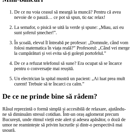
De ce nu voia ceasul să meargă la muncă? Pentru că avea
nevoie de o pauză… ce pot să spun, tic-tac relax!
La semafor, o pisică se uită la verde și spune: „Miau, azi eu
sunt șoferul șmecher!”.
În școală, elevul îl întreabă pe profesor: „Domnule, când vom
folosi matematica în viața reală?” Profesorul: „Când vei merge
la cumpărături și vei evita să-ți golești portofelul.”
De ce a refuzat telefonul să sune? Era ocupat să se încarce
pentru o conversație mai reușită.
Un electrician la spital mustră un pacient: „Ai luat prea mult
curent! Trebuie să te încarci cu calm.”
De ce ne prinde bine să râdem?
Râsul reprezintă o formă simplă și accesibilă de relaxare, ajutându-
ne să diminuăm stresul cotidian. Într-un oraș aglomerat precum
București, unde ritmul vieții este alert și adesea apăsător, o doză de
umor ne reamintește să privim lucrurile și dintr-o perspectivă mai
ușoară.