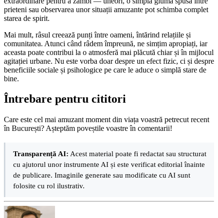
extraordinare pentru a zâmbi — uneori, o simplă glumă spusă între
prieteni sau observarea unor situații amuzante pot schimba complet
starea de spirit.
Mai mult, râsul creează punți între oameni, întărind relațiile și
comunitatea. Atunci când râdem împreună, ne simțim apropiați, iar
aceasta poate contribui la o atmosferă mai plăcută chiar și în mijlocul
agitației urbane. Nu este vorba doar despre un efect fizic, ci și despre
beneficiile sociale și psihologice pe care le aduce o simplă stare de
bine.
Întrebare pentru cititori
Care este cel mai amuzant moment din viața voastră petrecut recent
în București? Așteptăm poveștile voastre în comentarii!
Transparență AI:
Acest material poate fi redactat sau structurat
cu ajutorul unor instrumente AI și este verificat editorial înainte
de publicare. Imaginile generate sau modificate cu AI sunt
folosite cu rol ilustrativ.