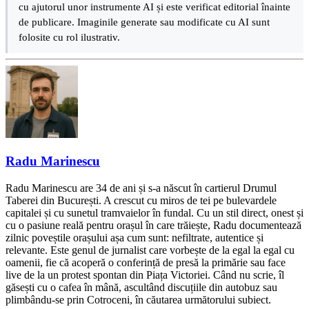
cu ajutorul unor instrumente AI și este verificat editorial înainte
de publicare. Imaginile generate sau modificate cu AI sunt
folosite cu rol ilustrativ.
Radu Marinescu
Radu Marinescu are 34 de ani și s-a născut în cartierul Drumul
Taberei din București. A crescut cu miros de tei pe bulevardele
capitalei și cu sunetul tramvaielor în fundal. Cu un stil direct, onest și
cu o pasiune reală pentru orașul în care trăiește, Radu documentează
zilnic poveștile orașului așa cum sunt: nefiltrate, autentice și
relevante. Este genul de jurnalist care vorbește de la egal la egal cu
oamenii, fie că acoperă o conferință de presă la primărie sau face
live de la un protest spontan din Piața Victoriei. Când nu scrie, îl
găsești cu o cafea în mână, ascultând discuțiile din autobuz sau
plimbându-se prin Cotroceni, în căutarea următorului subiect.