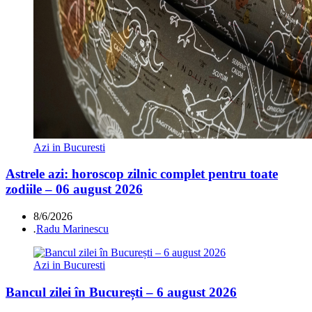
Azi in Bucuresti
Astrele azi: horoscop zilnic complet pentru toate
zodiile – 06 august 2026
8/6/2026
.
Radu Marinescu
Azi in Bucuresti
Bancul zilei în București – 6 august 2026