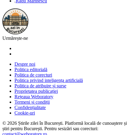
.
Radu Marinescu
Urmărește-ne
Despre noi
Politica editorială
Politica de corecturi
Politica privind inteligența artificială
Politica de atribuire și surse
Proprietatea publicației
Rețeaua Weboratory
Termeni și condiții
Confidențialitate
Cookie-uri
©
2026
Știrile zilei în București
. Platformă locală de cunoaștere și
știri pentru
București
. Pentru sesizări sau corecturi:
contact@weboratory.ro
.