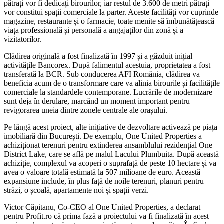
pătrați vor fi dedicați birourilor, iar restul de 3.600 de metri pătrați
vor constitui spații comerciale la parter. Aceste facilități vor cuprinde
magazine, restaurante și o farmacie, toate menite să îmbunătățească
viața professională și personală a angajaților din zonă și a
vizitatorilor.
Clădirea originală a fost finalizată în 1997 și a găzduit inițial
activitățile Bancorex. După falimentul acestuia, proprietatea a fost
transferată la BCR. Sub conducerea AFI România, clădirea va
beneficia acum de o transformare care va alinia birourile și facilitățile
comerciale la standardele contemporane. Lucrările de modernizare
sunt deja în derulare, marcând un moment important pentru
revigorarea uneia dintre zonele centrale ale orașului.
Pe lângă acest proiect, alte inițiative de dezvoltare activează pe piața
imobiliară din București. De exemplu, One United Properties a
achiziționat terenuri pentru extinderea ansamblului rezidențial One
District Lake, care se află pe malul Lacului Plumbuita. După această
achiziție, complexul va acoperi o suprafață de peste 10 hectare și va
avea o valoare totală estimată la 507 milioane de euro. Această
expansiune include, în plus față de noile terenuri, planuri pentru
străzi, o școală, apartamente noi și spații verzi.
Victor Căpitanu, Co-CEO al One United Properties, a declarat
pentru Profit.ro că prima fază a proiectului va fi finalizată în acest