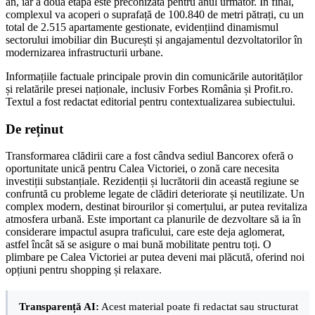
an, iar a doua etapă este preconizată pentru anul următor. În final,
complexul va acoperi o suprafață de 100.840 de metri pătrați, cu un
total de 2.515 apartamente gestionate, evidențiind dinamismul
sectorului imobiliar din București și angajamentul dezvoltatorilor în
modernizarea infrastructurii urbane.
Informațiile factuale principale provin din comunicările autorităților
și relatările presei naționale, inclusiv Forbes România și Profit.ro.
Textul a fost redactat editorial pentru contextualizarea subiectului.
De reținut
Transformarea clădirii care a fost cândva sediul Bancorex oferă o
oportunitate unică pentru Calea Victoriei, o zonă care necesita
investiții substanțiale. Rezidenții și lucrătorii din această regiune se
confruntă cu probleme legate de clădiri deteriorate și neutilizate. Un
complex modern, destinat birourilor și comerțului, ar putea revitaliza
atmosfera urbană. Este important ca planurile de dezvoltare să ia în
considerare impactul asupra traficului, care este deja aglomerat,
astfel încât să se asigure o mai bună mobilitate pentru toți. O
plimbare pe Calea Victoriei ar putea deveni mai plăcută, oferind noi
opțiuni pentru shopping și relaxare.
Transparență AI:
Acest material poate fi redactat sau structurat