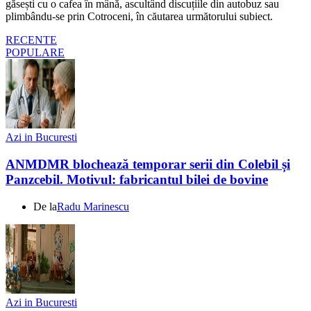
găsești cu o cafea în mână, ascultând discuțiile din autobuz sau
plimbându-se prin Cotroceni, în căutarea următorului subiect.
RECENTE
POPULARE
Azi in Bucuresti
ANMDMR blochează temporar serii din Colebil și
Panzcebil. Motivul: fabricantul bilei de bovine
De la
Radu Marinescu
Azi in Bucuresti