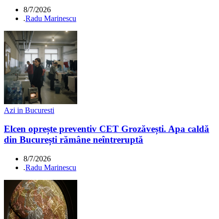
8/7/2026
.
Radu Marinescu
Azi in Bucuresti
Elcen oprește preventiv CET Grozăvești. Apa caldă
din București rămâne neîntreruptă
8/7/2026
.
Radu Marinescu