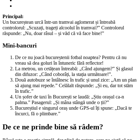
Principal:
Un bucureștean urcă într-un tramvai aglomerat și întreabă
controlorul: „Scuzați, trageți alcoolul în tramvai?” Controlorul
răspunde: „Nu, doar râsul – și văd că vă face bine!”
Mini-bancuri
De ce nu joacă bucureștenii fotbal noaptea? Pentru că nu
vreau să dea goluri în întuneric fără reflector!
La metrou, un cetățean întreabă: „Când ajungem?” Și glasul
din difuzor: „Când coborâți, la stația următoare!”.
Două autobuze se întâlnesc în trafic și unul zice: „Am un plan
să ajung mai repede.” Celălalt răspunde: „Și eu, dar tot stăm
în trafic.”
Un șofer de taxi în București se laudă: „Știu orașul ca-n
palma.” Pasagerul: „Și mâna stângă unde o ții?”
Bucureștiul e singurul oraș unde GPS-ul îți spune: „Dacă te
încurci, fă o plimbare.”
De ce ne prinde bine să râdem?