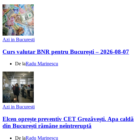
Azi in Bucuresti
Curs valutar BNR pentru București – 2026-08-07
De la
Radu Marinescu
Azi in Bucuresti
Elcen oprește preventiv CET Grozăvești. Apa caldă
din București rămâne neîntreruptă
De la
Radu Marinescu