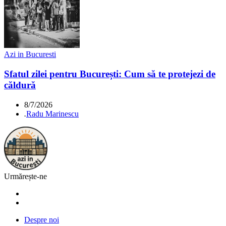
Azi in Bucuresti
Sfatul zilei pentru București: Cum să te protejezi de
căldură
8/7/2026
.
Radu Marinescu
Urmărește-ne
Despre noi