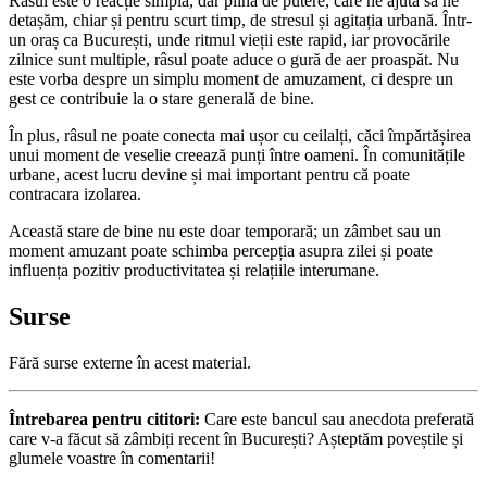
Râsul este o reacție simplă, dar plină de putere, care ne ajută să ne
detașăm, chiar și pentru scurt timp, de stresul și agitația urbană. Într-
un oraș ca București, unde ritmul vieții este rapid, iar provocările
zilnice sunt multiple, râsul poate aduce o gură de aer proaspăt. Nu
este vorba despre un simplu moment de amuzament, ci despre un
gest ce contribuie la o stare generală de bine.
În plus, râsul ne poate conecta mai ușor cu ceilalți, căci împărtășirea
unui moment de veselie creează punți între oameni. În comunitățile
urbane, acest lucru devine și mai important pentru că poate
contracara izolarea.
Această stare de bine nu este doar temporară; un zâmbet sau un
moment amuzant poate schimba percepția asupra zilei și poate
influența pozitiv productivitatea și relațiile interumane.
Surse
Fără surse externe în acest material.
Întrebarea pentru cititori:
Care este bancul sau anecdota preferată
care v-a făcut să zâmbiți recent în București? Așteptăm poveștile și
glumele voastre în comentarii!