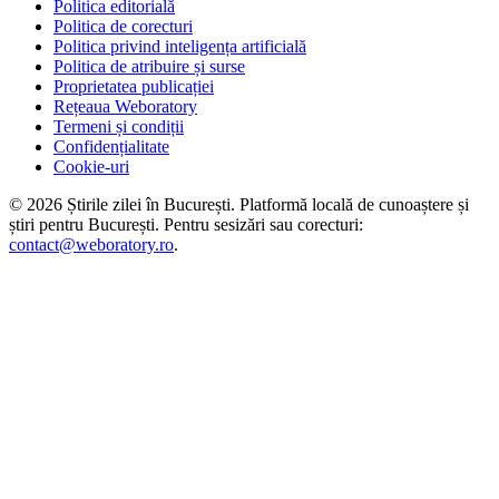
Politica editorială
Politica de corecturi
Politica privind inteligența artificială
Politica de atribuire și surse
Proprietatea publicației
Rețeaua Weboratory
Termeni și condiții
Confidențialitate
Cookie-uri
©
2026
Știrile zilei în București
. Platformă locală de cunoaștere și
știri pentru
București
. Pentru sesizări sau corecturi:
contact@weboratory.ro
.