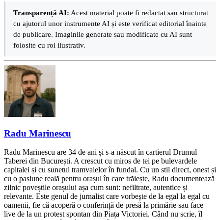
Transparență AI:
Acest material poate fi redactat sau structurat
cu ajutorul unor instrumente AI și este verificat editorial înainte
de publicare. Imaginile generate sau modificate cu AI sunt
folosite cu rol ilustrativ.
Radu Marinescu
Radu Marinescu are 34 de ani și s-a născut în cartierul Drumul
Taberei din București. A crescut cu miros de tei pe bulevardele
capitalei și cu sunetul tramvaielor în fundal. Cu un stil direct, onest și
cu o pasiune reală pentru orașul în care trăiește, Radu documentează
zilnic poveștile orașului așa cum sunt: nefiltrate, autentice și
relevante. Este genul de jurnalist care vorbește de la egal la egal cu
oamenii, fie că acoperă o conferință de presă la primărie sau face
live de la un protest spontan din Piața Victoriei. Când nu scrie, îl