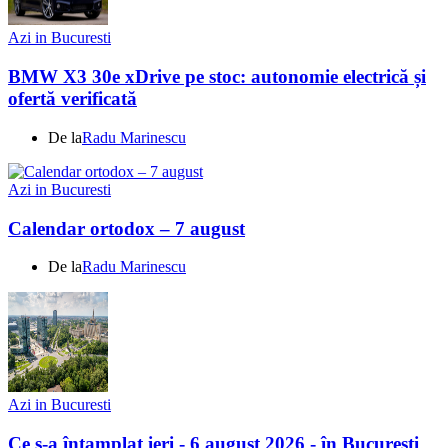
Azi in Bucuresti
BMW X3 30e xDrive pe stoc: autonomie electrică și
ofertă verificată
De la
Radu Marinescu
Azi in Bucuresti
Calendar ortodox – 7 august
De la
Radu Marinescu
Azi in Bucuresti
Ce s-a întamplat ieri - 6 august 2026 - în Bucuresti