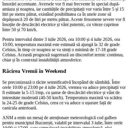
înnorări accentuate. Aversele vor fi mai frecvente în special după-
amiaza și noaptea, iar cantitățile de precipitații vor varia între 5 și 15
litri pe metru pătrat, existând posibilitatea ca în unele zone să
depășească 20 de litri pe metru pătrat. Aceste fenomene severe vor fi
însoțite de descărcări electrice și vânt puternic, cu viteze cuprinse
între 50 și 70 km/h.
Pentru intervalul dintre 3 iulie 2026, ora 10:00 și 4 iulie 2026, ora
10:00, temperatura maximă este estimată să ajungă la 32 de grade
Celsius, în timp ce noaptea se va simți o minimă de 17-18 grade
Celsius. Această prognoză sugerează un disconfort termic continuu,
chiar și în contextul instabilității atmosferice.
Răcirea Vremii în Weekend
Se preconizează o răcire semnificativă începând de sâmbătă. Între
orele 10:00 și 23:00 pe 4 iulie 2026, vremea va aduce precipitații vor
fi estimate la 5-15 l/mp, cu șanse de descărcări electrice și vânt de
intensitate moderată (40-50 km/h). Temperatura maximă va scădea
la 24-25 de grade Celsius, ceea ce va aduce o ușurare față de
canicula anterioară.
ANM a emis un mesaj de atenționare meteorologică cod galben
pentru municipiul București, valabil pe intervalul 3 iulie, între orele
10:00 și 17:00, care semnalează instabilitate atmosferică, ploi