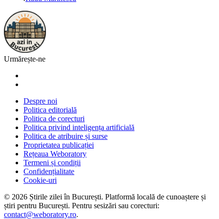
Urmărește-ne
Despre noi
Politica editorială
Politica de corecturi
Politica privind inteligența artificială
Politica de atribuire și surse
Proprietatea publicației
Rețeaua Weboratory
Termeni și condiții
Confidențialitate
Cookie-uri
©
2026
Știrile zilei în București
. Platformă locală de cunoaștere și
știri pentru
București
. Pentru sesizări sau corecturi:
contact@weboratory.ro
.