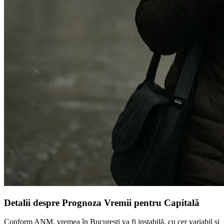
Detalii despre Prognoza Vremii pentru Capitală
Conform ANM, vremea în București va fi instabilă, cu cer variabil și