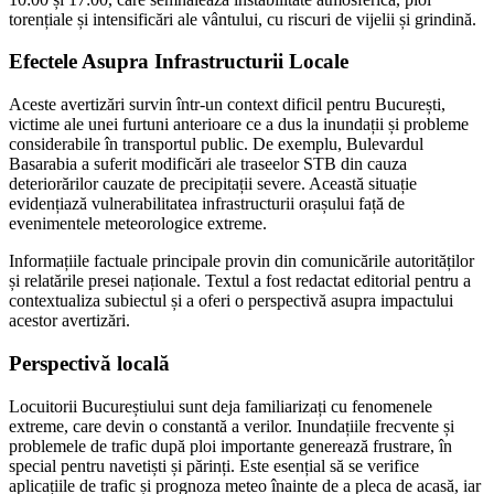
torențiale și intensificări ale vântului, cu riscuri de vijelii și grindină.
Efectele Asupra Infrastructurii Locale
Aceste avertizări survin într-un context dificil pentru București,
victime ale unei furtuni anterioare ce a dus la inundații și probleme
considerabile în transportul public. De exemplu, Bulevardul
Basarabia a suferit modificări ale traseelor STB din cauza
deteriorărilor cauzate de precipitații severe. Această situație
evidențiază vulnerabilitatea infrastructurii orașului față de
evenimentele meteorologice extreme.
Informațiile factuale principale provin din comunicările autorităților
și relatările presei naționale. Textul a fost redactat editorial pentru a
contextualiza subiectul și a oferi o perspectivă asupra impactului
acestor avertizări.
Perspectivă locală
Locuitorii Bucureștiului sunt deja familiarizați cu fenomenele
extreme, care devin o constantă a verilor. Inundațiile frecvente și
problemele de trafic după ploi importante generează frustrare, în
special pentru navetiști și părinți. Este esențial să se verifice
aplicațiile de trafic și prognoza meteo înainte de a pleca de acasă, iar