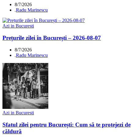
8/7/2026
.
Radu Marinescu
Azi in Bucuresti
Prețurile zilei în București – 2026-08-07
8/7/2026
.
Radu Marinescu
Azi in Bucuresti
Sfatul zilei pentru București: Cum să te protejezi de
căldură