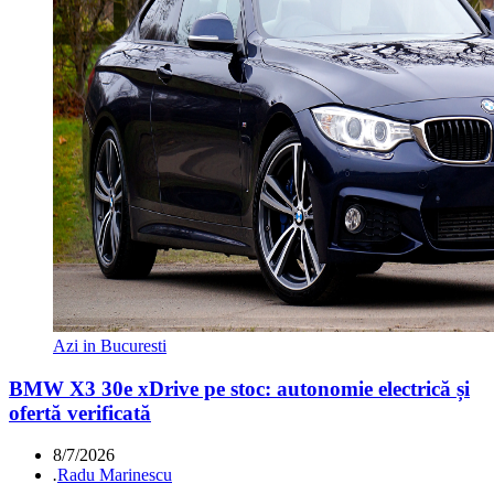
Azi in Bucuresti
BMW X3 30e xDrive pe stoc: autonomie electrică și
ofertă verificată
8/7/2026
.
Radu Marinescu