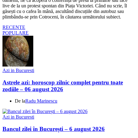
oamenii, fie că acoperă o conferință de presă la primărie sau face
live de la un protest spontan din Piața Victoriei. Când nu scrie, îl
găsești cu o cafea în mână, ascultând discuțiile din autobuz sau
plimbându-se prin Cotroceni, în căutarea următorului subiect.
RECENTE
POPULARE
Azi in Bucuresti
Astrele azi: horoscop zilnic complet pentru toate
zodiile – 06 august 2026
De la
Radu Marinescu
Azi in Bucuresti
Bancul zilei în București – 6 august 2026