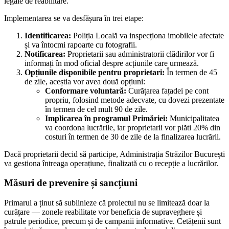
legale de reabilitare.
Implementarea se va desfășura în trei etape:
Identificarea:
Poliția Locală va inspecționa imobilele afectate
și va întocmi rapoarte cu fotografii.
Notificarea:
Proprietarii sau administratorii clădirilor vor fi
informați în mod oficial despre acțiunile care urmează.
Opțiunile disponibile pentru proprietari:
În termen de 45
de zile, aceștia vor avea două opțiuni:
Conformare voluntară:
Curățarea fațadei pe cont
propriu, folosind metode adecvate, cu dovezi prezentate
în termen de cel mult 90 de zile.
Implicarea în programul Primăriei:
Municipalitatea
va coordona lucrările, iar proprietarii vor plăti 20% din
costuri în termen de 30 de zile de la finalizarea lucrării.
Dacă proprietarii decid să participe, Administrația Străzilor București
va gestiona întreaga operațiune, finalizată cu o recepție a lucrărilor.
Măsuri de prevenire și sancțiuni
Primarul a ținut să sublinieze că proiectul nu se limitează doar la
curățare — zonele reabilitate vor beneficia de supraveghere și
patrule periodice, precum și de campanii informative. Cetățenii sunt