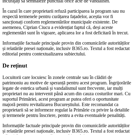
încurajați să semnaleze punctual orice acte de vandalism.
În cazul în care proprietarii refuză participarea la program sau nu
respectă termenele pentru curățarea fațadelor, aceștia vor fi
sancționați conform reglementărilor municipale existente. De
asemenea, Ciprian Ciucu a evidențiat faptul că, deși aceste
reglementări sunt în vigoare, aplicarea lor a fost deficitară în trecut.
Informațiile factuale principale provin din comunicările autorităților
și relatările presei naționale, inclusiv B365.ro. Textul a fost redactat
editorial pentru contextualizarea subiectului.
De reținut
Locuitorii care locuiesc în zonele centrale sau în clădiri de
patrimoniu au motive de speranță pentru acest program. Îngrijorările
legate de estetica urbană și vandalismul sunt frecvente, iar mulți
proprietari nu au intervenit până acum din cauza costurilor mari. Cu
suportul Primăriei, acest program ar putea oferi o oportunitate
majoră pentru revitalizarea Bucureștiului. Este recomandat ca
proprietarii să se informeze regulat la Primărie cu privire la detaliile
și termenele pentru înscriere, pentru a evita eventualele penalități.
Informațiile factuale principale provin din comunicările autorităților
și relatările presei naționale, inclusiv B365.ro. Textul a fost redactat