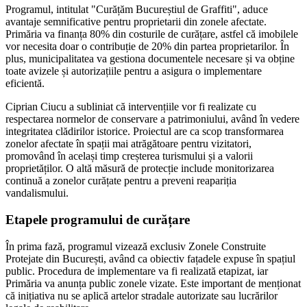
Programul, intitulat "Curățăm Bucureștiul de Graffiti", aduce
avantaje semnificative pentru proprietarii din zonele afectate.
Primăria va finanța 80% din costurile de curățare, astfel că imobilele
vor necesita doar o contribuție de 20% din partea proprietarilor. În
plus, municipalitatea va gestiona documentele necesare și va obține
toate avizele și autorizațiile pentru a asigura o implementare
eficientă.
Ciprian Ciucu a subliniat că intervențiile vor fi realizate cu
respectarea normelor de conservare a patrimoniului, având în vedere
integritatea clădirilor istorice. Proiectul are ca scop transformarea
zonelor afectate în spații mai atrăgătoare pentru vizitatori,
promovând în același timp creșterea turismului și a valorii
proprietăților. O altă măsură de protecție include monitorizarea
continuă a zonelor curățate pentru a preveni reapariția
vandalismului.
Etapele programului de curățare
În prima fază, programul vizează exclusiv Zonele Construite
Protejate din București, având ca obiectiv fațadele expuse în spațiul
public. Procedura de implementare va fi realizată etapizat, iar
Primăria va anunța public zonele vizate. Este important de menționat
că inițiativa nu se aplică artelor stradale autorizate sau lucrărilor