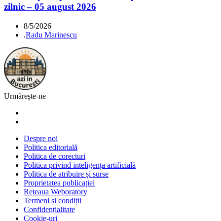
zilnic – 05 august 2026
8/5/2026
.
Radu Marinescu
Urmărește-ne
Despre noi
Politica editorială
Politica de corecturi
Politica privind inteligența artificială
Politica de atribuire și surse
Proprietatea publicației
Rețeaua Weboratory
Termeni și condiții
Confidențialitate
Cookie-uri