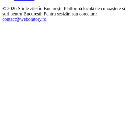
©
2026
Știrile zilei în București
. Platformă locală de cunoaștere și
știri pentru
București
. Pentru sesizări sau corecturi:
contact@weboratory.ro
.