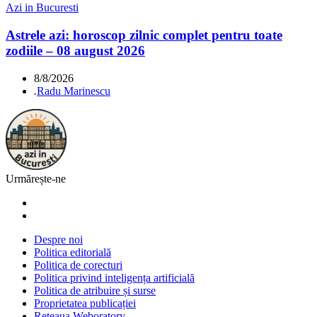
Azi in Bucuresti
Astrele azi: horoscop zilnic complet pentru toate
zodiile – 08 august 2026
8/8/2026
.
Radu Marinescu
Urmărește-ne
Despre noi
Politica editorială
Politica de corecturi
Politica privind inteligența artificială
Politica de atribuire și surse
Proprietatea publicației
Rețeaua Weboratory