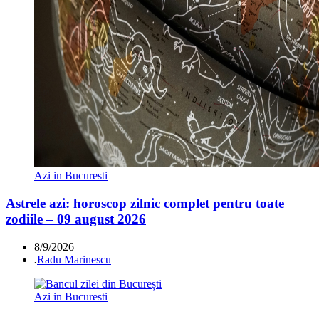
Azi in Bucuresti
Astrele azi: horoscop zilnic complet pentru toate
zodiile – 09 august 2026
8/9/2026
.
Radu Marinescu
Azi in Bucuresti