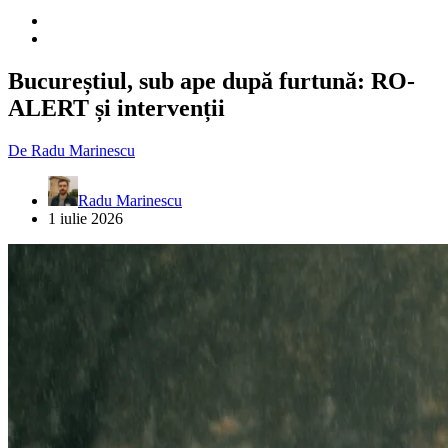
Bucureștiul, sub ape după furtună: RO-
ALERT și intervenții
De
Radu Marinescu
Radu Marinescu
1 iulie 2026