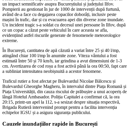
un impact semnificativ asupra Bucureștiului și județului Ilfov.
Pompierii au gestionat în jur de 1000 de intervenții după furtună,
având de-a face cu degajarea copacilor doborâți, inclusiv peste
mașini în trafic, dar și cu evacuarea apei din diverse zone inundate.
Un incident tragic s-a soldat cu decesul unei persoane în Ilfov, după
ce un copac a căzut peste vehiculul în care aceasta se afla,
evidențiind astfel riscurile generate de fenomenele meteorologice
extreme.
În București, cantitatea de apă căzută a variat între 25 și 40 l/mp,
atingând chiar 100 l/mp în anumite zone. Viteza vântului a fost
estimată între 50 și 70 km/h, iar grindina a avut dimensiuni de 1-3
cm. Avertizarea de cod roșu a fost activă până la ora 00:50, fapt care
a subliniat intensitatea neobișnuită a acestor fenomene.
Traficul rutier a fost afectat pe Bulevardul Nicolae Bălcescu și
Bulevardul Gheorghe Magheru, în intervalul dintre Piața Romană și
Piața Universității, din cauza riscului de prăbușire a unui acoperiș de
lângă Hotelul Ambasador. Poliția Capitalei a confirmat că, la ora
20:15, printr-un apel la 112, s-a sesizat despre situația respectivă,
Brigada Rutieră intervenind prompt pentru a facilita intervenția
echipelor IGSU și a asigura siguranța publicului.
Cauzele inundațiilor rapide în București