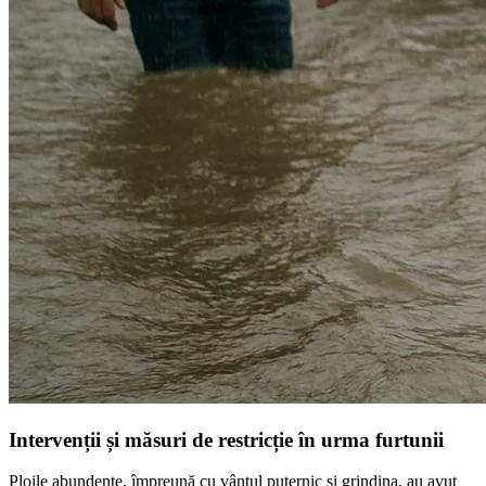
Intervenții și măsuri de restricție în urma furtunii
Ploile abundente, împreună cu vântul puternic și grindina, au avut