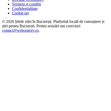
Termeni și condiții
Confidențialitate
Cookie-uri
©
2026
Știrile zilei în București
. Platformă locală de cunoaștere și
știri pentru
București
. Pentru sesizări sau corecturi:
contact@weboratory.ro
.