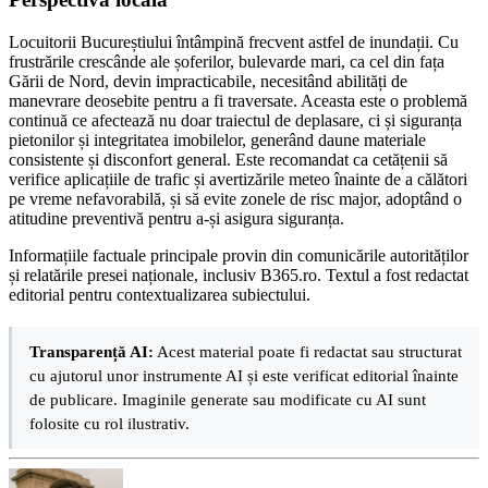
Locuitorii Bucureștiului întâmpină frecvent astfel de inundații. Cu
frustrările crescânde ale șoferilor, bulevarde mari, ca cel din fața
Gării de Nord, devin impracticabile, necesitând abilități de
manevrare deosebite pentru a fi traversate. Aceasta este o problemă
continuă ce afectează nu doar traiectul de deplasare, ci și siguranța
pietonilor și integritatea imobilelor, generând daune materiale
consistente și disconfort general. Este recomandat ca cetățenii să
verifice aplicațiile de trafic și avertizările meteo înainte de a călători
pe vreme nefavorabilă, și să evite zonele de risc major, adoptând o
atitudine preventivă pentru a-și asigura siguranța.
Informațiile factuale principale provin din comunicările autorităților
și relatările presei naționale, inclusiv B365.ro. Textul a fost redactat
editorial pentru contextualizarea subiectului.
Transparență AI:
Acest material poate fi redactat sau structurat
cu ajutorul unor instrumente AI și este verificat editorial înainte
de publicare. Imaginile generate sau modificate cu AI sunt
folosite cu rol ilustrativ.