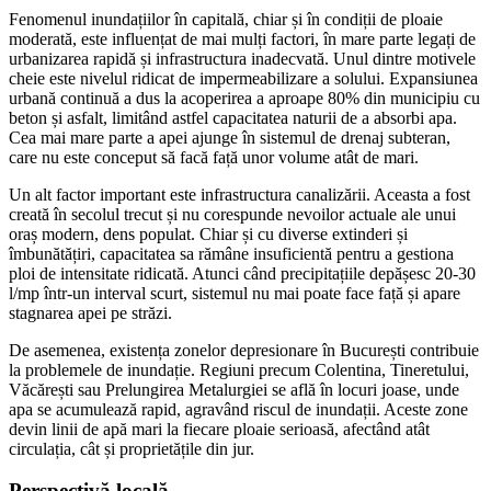
Fenomenul inundațiilor în capitală, chiar și în condiții de ploaie
moderată, este influențat de mai mulți factori, în mare parte legați de
urbanizarea rapidă și infrastructura inadecvată. Unul dintre motivele
cheie este nivelul ridicat de impermeabilizare a solului. Expansiunea
urbană continuă a dus la acoperirea a aproape 80% din municipiu cu
beton și asfalt, limitând astfel capacitatea naturii de a absorbi apa.
Cea mai mare parte a apei ajunge în sistemul de drenaj subteran,
care nu este conceput să facă față unor volume atât de mari.
Un alt factor important este infrastructura canalizării. Aceasta a fost
creată în secolul trecut și nu corespunde nevoilor actuale ale unui
oraș modern, dens populat. Chiar și cu diverse extinderi și
îmbunătățiri, capacitatea sa rămâne insuficientă pentru a gestiona
ploi de intensitate ridicată. Atunci când precipitațiile depășesc 20-30
l/mp într-un interval scurt, sistemul nu mai poate face față și apare
stagnarea apei pe străzi.
De asemenea, existența zonelor depresionare în București contribuie
la problemele de inundație. Regiuni precum Colentina, Tineretului,
Văcărești sau Prelungirea Metalurgiei se află în locuri joase, unde
apa se acumulează rapid, agravând riscul de inundații. Aceste zone
devin linii de apă mari la fiecare ploaie serioasă, afectând atât
circulația, cât și proprietățile din jur.
Perspectivă locală