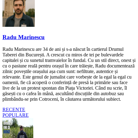
Radu Marinescu
Radu Marinescu are 34 de ani și s-a născut în cartierul Drumul
Taberei din București. A crescut cu miros de tei pe bulevardele
capitalei și cu sunetul tramvaielor în fundal. Cu un stil direct, onest și
cu o pasiune reală pentru orașul în care trăiește, Radu documentează
zilnic poveștile orașului așa cum sunt: nefiltrate, autentice și
relevante. Este genul de jurnalist care vorbește de la egal la egal cu
oamenii, fie că acoperă o conferință de presă la primărie sau face
live de la un protest spontan din Piața Victoriei. Când nu scrie, îl
găsești cu o cafea în mână, ascultând discuțiile din autobuz sau
plimbându-se prin Cotroceni, în căutarea următorului subiect.
RECENTE
POPULARE