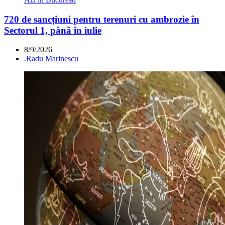
720 de sancțiuni pentru terenuri cu ambrozie în
Sectorul 1, până în iulie
8/9/2026
.
Radu Marinescu