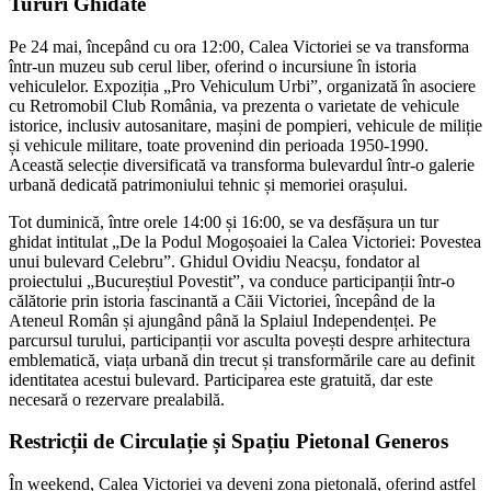
Tururi Ghidate
Pe 24 mai, începând cu ora 12:00, Calea Victoriei se va transforma
într-un muzeu sub cerul liber, oferind o incursiune în istoria
vehiculelor. Expoziția „Pro Vehiculum Urbi”, organizată în asociere
cu Retromobil Club România, va prezenta o varietate de vehicule
istorice, inclusiv autosanitare, mașini de pompieri, vehicule de miliție
și vehicule militare, toate provenind din perioada 1950-1990.
Această selecție diversificată va transforma bulevardul într-o galerie
urbană dedicată patrimoniului tehnic și memoriei orașului.
Tot duminică, între orele 14:00 și 16:00, se va desfășura un tur
ghidat intitulat „De la Podul Mogoșoaiei la Calea Victoriei: Povestea
unui bulevard Celebru”. Ghidul Ovidiu Neacșu, fondator al
proiectului „Bucureștiul Povestit”, va conduce participanții într-o
călătorie prin istoria fascinantă a Căii Victoriei, începând de la
Ateneul Român și ajungând până la Splaiul Independenței. Pe
parcursul turului, participanții vor asculta povești despre arhitectura
emblematică, viața urbană din trecut și transformările care au definit
identitatea acestui bulevard. Participarea este gratuită, dar este
necesară o rezervare prealabilă.
Restricții de Circulație și Spațiu Pietonal Generos
În weekend, Calea Victoriei va deveni zona pietonală, oferind astfel