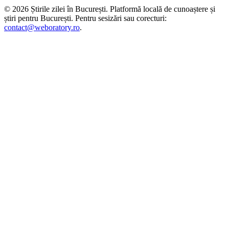
©
2026
Știrile zilei în București
. Platformă locală de cunoaștere și
știri pentru
București
. Pentru sesizări sau corecturi:
contact@weboratory.ro
.