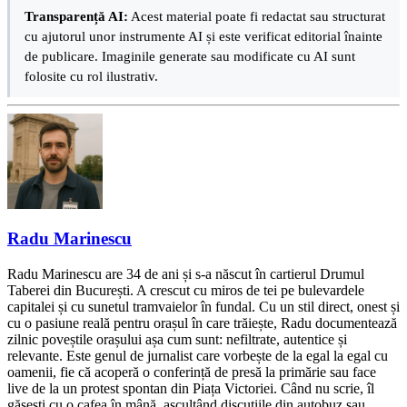
Transparență AI:
Acest material poate fi redactat sau structurat
cu ajutorul unor instrumente AI și este verificat editorial înainte
de publicare. Imaginile generate sau modificate cu AI sunt
folosite cu rol ilustrativ.
Radu Marinescu
Radu Marinescu are 34 de ani și s-a născut în cartierul Drumul
Taberei din București. A crescut cu miros de tei pe bulevardele
capitalei și cu sunetul tramvaielor în fundal. Cu un stil direct, onest și
cu o pasiune reală pentru orașul în care trăiește, Radu documentează
zilnic poveștile orașului așa cum sunt: nefiltrate, autentice și
relevante. Este genul de jurnalist care vorbește de la egal la egal cu
oamenii, fie că acoperă o conferință de presă la primărie sau face
live de la un protest spontan din Piața Victoriei. Când nu scrie, îl
găsești cu o cafea în mână, ascultând discuțiile din autobuz sau