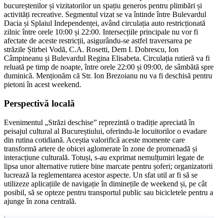
bucureștenilor și vizitatorilor un spațiu generos pentru plimbări și
activități recreative. Segmentul vizat se va întinde între Bulevardul
Dacia și Splaiul Independenței, având circulația auto restricționată
zilnic între orele 10:00 și 22:00. Intersecțiile principale nu vor fi
afectate de aceste restricții, asigurându-se astfel traversarea pe
străzile Știrbei Vodă, C.A. Rosetti, Dem I. Dobrescu, Ion
Câmpineanu și Bulevardul Regina Elisabeta. Circulația rutieră va fi
reluată pe timp de noapte, între orele 22:00 și 09:00, de sâmbătă spre
duminică. Menționăm că Str. Ion Brezoianu nu va fi deschisă pentru
pietoni în acest weekend.
Perspectivă locală
Evenimentul „Străzi deschise” reprezintă o tradiție apreciată în
peisajul cultural al Bucureștiului, oferindu-le locuitorilor o evadare
din rutina cotidiană. Aceștia valorifică aceste momente care
transformă artere de obicei aglomerate în zone de promenadă și
interacțiune culturală. Totuși, s-au exprimat nemulțumiri legate de
lipsa unor alternative rutiere bine marcate pentru șoferi; organizatorii
lucrează la reglementarea acestor aspecte. Un sfat util ar fi să se
utilizeze aplicațiile de navigație în diminețile de weekend și, pe cât
posibil, să se opteze pentru transportul public sau bicicletele pentru a
ajunge în zona centrală.