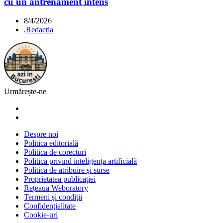
cu un antrenament intens
8/4/2026
.
Redacția
Urmărește-ne
Despre noi
Politica editorială
Politica de corecturi
Politica privind inteligența artificială
Politica de atribuire și surse
Proprietatea publicației
Rețeaua Weboratory
Termeni și condiții
Confidențialitate
Cookie-uri