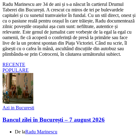
Radu Marinescu are 34 de ani și s-a născut în cartierul Drumul
Taberei din București. A crescut cu miros de tei pe bulevardele
capitalei și cu sunetul tramvaielor în fundal. Cu un stil direct, onest și
cu o pasiune reală pentru orașul în care trăiește, Radu documentează
zilnic poveștile orașului așa cum sunt: nefiltrate, autentice și
relevante. Este genul de jurnalist care vorbește de la egal la egal cu
oamenii, fie că acoperă o conferință de presă la primărie sau face
live de la un protest spontan din Piața Victoriei. Când nu scrie, îl
găsești cu o cafea în mână, ascultând discuțiile din autobuz sau
plimbându-se prin Cotroceni, în căutarea următorului subiect.
RECENTE
POPULARE
Azi in Bucuresti
Bancul zilei în București – 7 august 2026
De la
Radu Marinescu