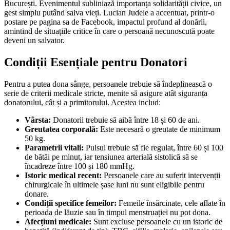
București. Evenimentul subliniază importanța solidarității civice, un
gest simplu putând salva vieți. Lucian Judele a accentuat, printr-o
postare pe pagina sa de Facebook, impactul profund al donării,
amintind de situațiile critice în care o persoană necunoscută poate
deveni un salvator.
Condiții Esențiale pentru Donatori
Pentru a putea dona sânge, persoanele trebuie să îndeplinească o
serie de criterii medicale stricte, menite să asigure atât siguranța
donatorului, cât și a primitorului. Acestea includ:
Vârsta:
Donatorii trebuie să aibă între 18 și 60 de ani.
Greutatea corporală:
Este necesară o greutate de minimum
50 kg.
Parametrii vitali:
Pulsul trebuie să fie regulat, între 60 și 100
de bătăi pe minut, iar tensiunea arterială sistolică să se
încadreze între 100 și 180 mmHg.
Istoric medical recent:
Persoanele care au suferit intervenții
chirurgicale în ultimele șase luni nu sunt eligibile pentru
donare.
Condiții specifice femeilor:
Femeile însărcinate, cele aflate în
perioada de lăuzie sau în timpul menstruației nu pot dona.
Afecțiuni medicale:
Sunt excluse persoanele cu un istoric de