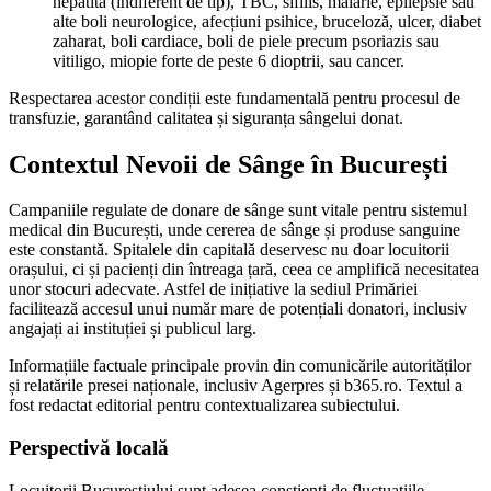
hepatită (indiferent de tip), TBC, sifilis, malarie, epilepsie sau
alte boli neurologice, afecțiuni psihice, bruceloză, ulcer, diabet
zaharat, boli cardiace, boli de piele precum psoriazis sau
vitiligo, miopie forte de peste 6 dioptrii, sau cancer.
Respectarea acestor condiții este fundamentală pentru procesul de
transfuzie, garantând calitatea și siguranța sângelui donat.
Contextul Nevoii de Sânge în București
Campaniile regulate de donare de sânge sunt vitale pentru sistemul
medical din București, unde cererea de sânge și produse sanguine
este constantă. Spitalele din capitală deservesc nu doar locuitorii
orașului, ci și pacienți din întreaga țară, ceea ce amplifică necesitatea
unor stocuri adecvate. Astfel de inițiative la sediul Primăriei
facilitează accesul unui număr mare de potențiali donatori, inclusiv
angajați ai instituției și publicul larg.
Informațiile factuale principale provin din comunicările autorităților
și relatările presei naționale, inclusiv Agerpres și b365.ro. Textul a
fost redactat editorial pentru contextualizarea subiectului.
Perspectivă locală
Locuitorii Bucureștiului sunt adesea conștienți de fluctuațiile