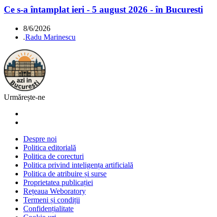
Ce s-a întamplat ieri - 5 august 2026 - în Bucuresti
8/6/2026
.
Radu Marinescu
Urmărește-ne
Despre noi
Politica editorială
Politica de corecturi
Politica privind inteligența artificială
Politica de atribuire și surse
Proprietatea publicației
Rețeaua Weboratory
Termeni și condiții
Confidențialitate