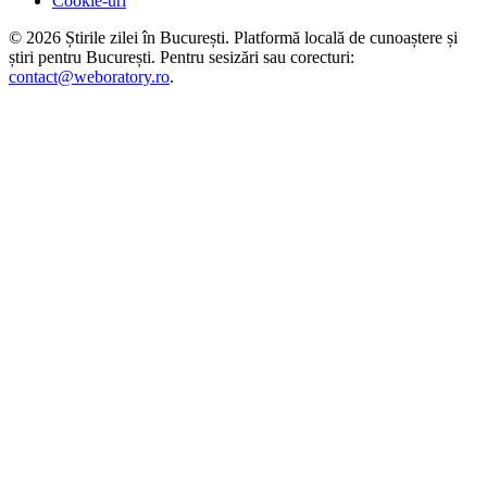
Cookie-uri
©
2026
Știrile zilei în București
. Platformă locală de cunoaștere și
știri pentru
București
. Pentru sesizări sau corecturi:
contact@weboratory.ro
.