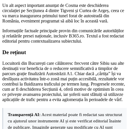
Un alt aspect important anunțat de Cosma este deschiderea
circulației pe Secțiunea 4 dintre Tigveni și Curtea de Argeș, ceea ce
va marca inaugurarea primului tunel forat de autostradă din
România, eveniment programat să aibă loc în această vară.
Informațiile factuale principale provin din comunicările autorităților
și relatările presei naționale, inclusiv B365.ro. Textul a fost redactat
editorial pentru contextualizarea subiectului.
De reținut
Locuitorii din București care călătoresc frecvent către Sibiu sau alte
destinații vor beneficia de o reducere semnificativă a timpilor de
parcurs grație finalizării Autostrăzii A1. Chiar dacă „cârtița” își va
desfășura activitatea într-o zonă mai puțin accesibilă, rezultatele vor
contribui la fluidizarea traficului pe termen lung. Progresele recente,
cum ar fi deschiderea Secțiunii 4, oferă motive de optimism în ceea
ce privește avansarea proiectului, iar șoferii sunt sfătuiți să utilizeze
aplicațiile de trafic pentru a evita aglomerația în perioadele de vârf.
Transparență AI:
Acest material poate fi redactat sau structurat
cu ajutorul unor instrumente AI și este verificat editorial înainte
de publicare. Imaginile generate sau modificate cu AI sunt