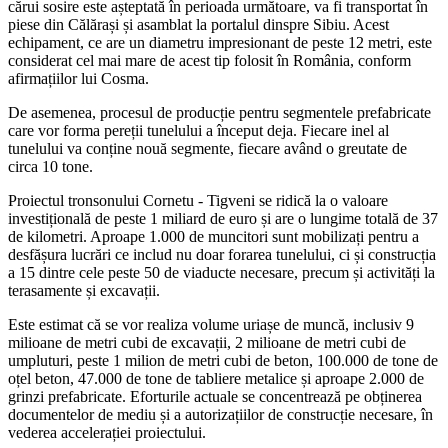
cărui sosire este așteptată în perioada următoare, va fi transportat în
piese din Călărași și asamblat la portalul dinspre Sibiu. Acest
echipament, ce are un diametru impresionant de peste 12 metri, este
considerat cel mai mare de acest tip folosit în România, conform
afirmațiilor lui Cosma.
De asemenea, procesul de producție pentru segmentele prefabricate
care vor forma pereții tunelului a început deja. Fiecare inel al
tunelului va conține nouă segmente, fiecare având o greutate de
circa 10 tone.
Proiectul tronsonului Cornetu - Tigveni se ridică la o valoare
investițională de peste 1 miliard de euro și are o lungime totală de 37
de kilometri. Aproape 1.000 de muncitori sunt mobilizați pentru a
desfășura lucrări ce includ nu doar forarea tunelului, ci și construcția
a 15 dintre cele peste 50 de viaducte necesare, precum și activități la
terasamente și excavații.
Este estimat că se vor realiza volume uriașe de muncă, inclusiv 9
milioane de metri cubi de excavații, 2 milioane de metri cubi de
umpluturi, peste 1 milion de metri cubi de beton, 100.000 de tone de
oțel beton, 47.000 de tone de tabliere metalice și aproape 2.000 de
grinzi prefabricate. Eforturile actuale se concentrează pe obținerea
documentelor de mediu și a autorizațiilor de construcție necesare, în
vederea accelerației proiectului.