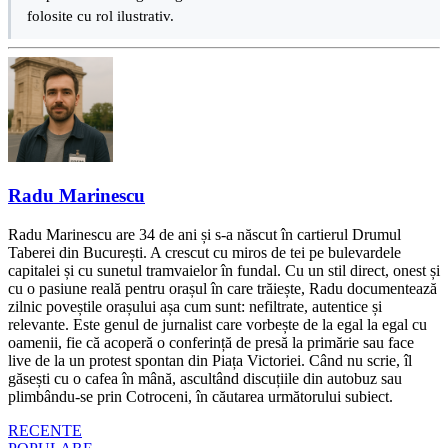
folosite cu rol ilustrativ.
Radu Marinescu
Radu Marinescu are 34 de ani și s-a născut în cartierul Drumul
Taberei din București. A crescut cu miros de tei pe bulevardele
capitalei și cu sunetul tramvaielor în fundal. Cu un stil direct, onest și
cu o pasiune reală pentru orașul în care trăiește, Radu documentează
zilnic poveștile orașului așa cum sunt: nefiltrate, autentice și
relevante. Este genul de jurnalist care vorbește de la egal la egal cu
oamenii, fie că acoperă o conferință de presă la primărie sau face
live de la un protest spontan din Piața Victoriei. Când nu scrie, îl
găsești cu o cafea în mână, ascultând discuțiile din autobuz sau
plimbându-se prin Cotroceni, în căutarea următorului subiect.
RECENTE