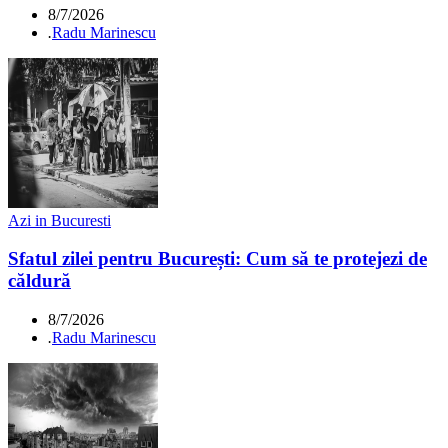
8/7/2026
.
Radu Marinescu
Azi in Bucuresti
Sfatul zilei pentru București: Cum să te protejezi de
căldură
8/7/2026
.
Radu Marinescu