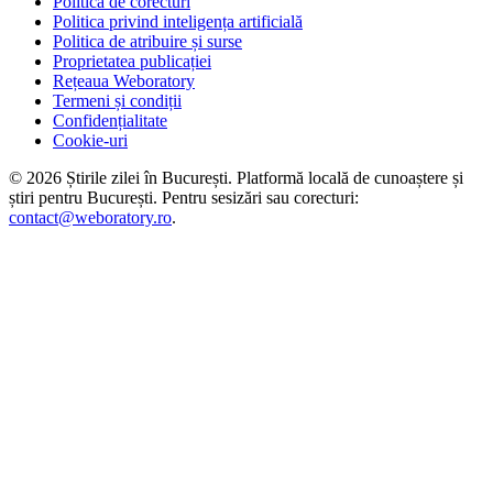
Politica de corecturi
Politica privind inteligența artificială
Politica de atribuire și surse
Proprietatea publicației
Rețeaua Weboratory
Termeni și condiții
Confidențialitate
Cookie-uri
©
2026
Știrile zilei în București
. Platformă locală de cunoaștere și
știri pentru
București
. Pentru sesizări sau corecturi:
contact@weboratory.ro
.