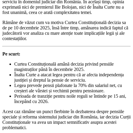
serviciu în domeniul judiciar din România. În același timp, opinia
exprimată nici de premierul Ilie Bolojan, nici de Înalta Curte nu a
fost unanimă, ceea ce arată complexitatea temei.
Rămâne de văzut cum va motiva Curtea Constituțională decizia sa
de pe 10 decembrie 2025, însă între timp, amânarea indică faptul că
judecătorii vor analiza cu mare atenție toate implicațiile legii și ale
contestațiilor.
Pe scurt:
Curtea Constituțională amână decizia privind pensiile
magistraților până în decembrie 2025.
Înalta Curte a atacat legea pentru că ar afecta independența
justiției și dreptul la pensie de serviciu.
Legea prevede pensii plafonate la 70% din salariul net, cu
creșteri ale vârstei și vechimii pentru pensionare.
Perioada de tranziție pentru noile reguli se întinde pe 15 ani,
începând cu 2026.
Acest caz rămâne un punct fierbinte în dezbaterea despre pensiile
speciale și reforma sistemului judiciar din România, iar decizia Curții
Constituționale va avea un impact semnificativ asupra acestei
problematici.