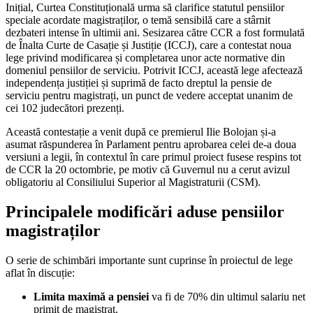
Inițial, Curtea Constituțională urma să clarifice statutul pensiilor
speciale acordate magistraților, o temă sensibilă care a stârnit
dezbateri intense în ultimii ani. Sesizarea către CCR a fost formulată
de Înalta Curte de Casație și Justiție (ICCJ), care a contestat noua
lege privind modificarea și completarea unor acte normative din
domeniul pensiilor de serviciu. Potrivit ICCJ, această lege afectează
independența justiției și suprimă de facto dreptul la pensie de
serviciu pentru magistrați, un punct de vedere acceptat unanim de
cei 102 judecători prezenți.
Această contestație a venit după ce premierul Ilie Bolojan și-a
asumat răspunderea în Parlament pentru aprobarea celei de-a doua
versiuni a legii, în contextul în care primul proiect fusese respins tot
de CCR la 20 octombrie, pe motiv că Guvernul nu a cerut avizul
obligatoriu al Consiliului Superior al Magistraturii (CSM).
Principalele modificări aduse pensiilor
magistraților
O serie de schimbări importante sunt cuprinse în proiectul de lege
aflat în discuție:
Limita maximă a pensiei
va fi de 70% din ultimul salariu net
primit de magistrat.