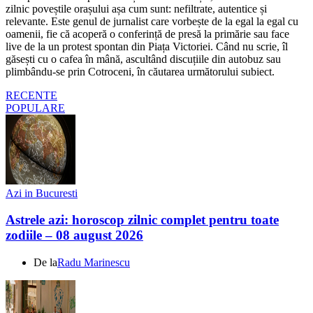
zilnic poveștile orașului așa cum sunt: nefiltrate, autentice și
relevante. Este genul de jurnalist care vorbește de la egal la egal cu
oamenii, fie că acoperă o conferință de presă la primărie sau face
live de la un protest spontan din Piața Victoriei. Când nu scrie, îl
găsești cu o cafea în mână, ascultând discuțiile din autobuz sau
plimbându-se prin Cotroceni, în căutarea următorului subiect.
RECENTE
POPULARE
Azi in Bucuresti
Astrele azi: horoscop zilnic complet pentru toate
zodiile – 08 august 2026
De la
Radu Marinescu