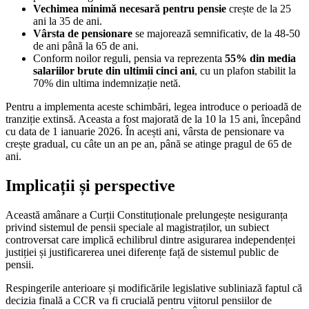
Vechimea minimă necesară pentru pensie
crește de la 25
ani la 35 de ani.
Vârsta de pensionare
se majorează semnificativ, de la 48-50
de ani până la 65 de ani.
Conform noilor reguli, pensia va reprezenta
55% din media
salariilor brute din ultimii cinci ani
, cu un plafon stabilit la
70% din ultima indemnizație netă.
Pentru a implementa aceste schimbări, legea introduce o perioadă de
tranziție extinsă. Aceasta a fost majorată de la 10 la 15 ani, începând
cu data de 1 ianuarie 2026. În acești ani, vârsta de pensionare va
crește gradual, cu câte un an pe an, până se atinge pragul de 65 de
ani.
Implicații și perspective
Această amânare a Curții Constituționale prelungește nesiguranța
privind sistemul de pensii speciale al magistraților, un subiect
controversat care implică echilibrul dintre asigurarea independenței
justiției și justificarerea unei diferențe față de sistemul public de
pensii.
Respingerile anterioare și modificările legislative subliniază faptul că
decizia finală a CCR va fi crucială pentru viitorul pensiilor de