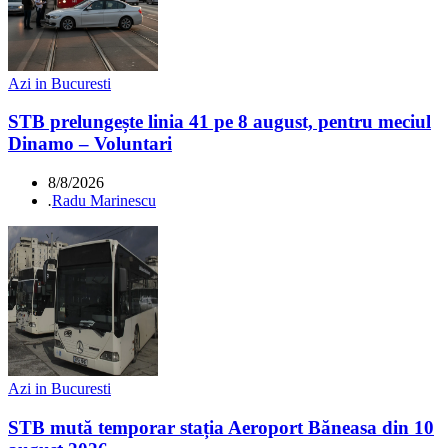
Azi in Bucuresti
STB prelungește linia 41 pe 8 august, pentru meciul
Dinamo – Voluntari
8/8/2026
.
Radu Marinescu
Azi in Bucuresti
STB mută temporar stația Aeroport Băneasa din 10