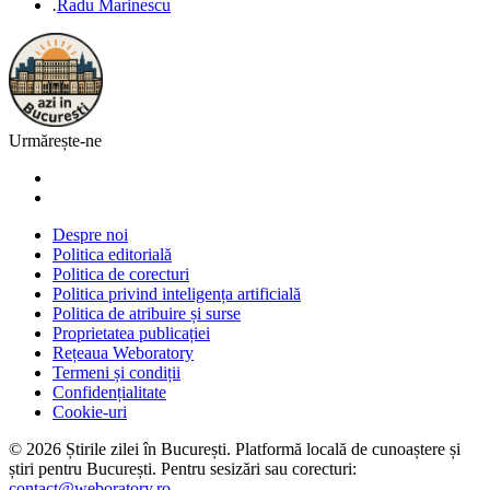
.
Radu Marinescu
Urmărește-ne
Despre noi
Politica editorială
Politica de corecturi
Politica privind inteligența artificială
Politica de atribuire și surse
Proprietatea publicației
Rețeaua Weboratory
Termeni și condiții
Confidențialitate
Cookie-uri
©
2026
Știrile zilei în București
. Platformă locală de cunoaștere și
știri pentru
București
. Pentru sesizări sau corecturi:
contact@weboratory.ro
.