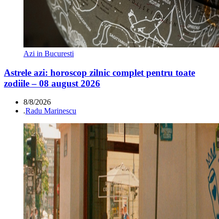
Azi in Bucuresti
Astrele azi: horoscop zilnic complet pentru toate
zodiile – 08 august 2026
8/8/2026
.
Radu Marinescu