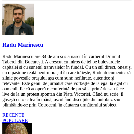
Radu Marinescu
Radu Marinescu are 34 de ani și s-a născut în cartierul Drumul
Taberei din București. A crescut cu miros de tei pe bulevardele
capitalei și cu sunetul tramvaielor în fundal. Cu un stil direct, onest și
cu o pasiune reală pentru orașul în care trăiește, Radu documentează
zilnic poveștile orașului așa cum sunt: nefiltrate, autentice și
relevante. Este genul de jurnalist care vorbește de la egal la egal cu
oamenii, fie că acoperă o conferință de presă la primărie sau face
live de la un protest spontan din Piața Victoriei. Când nu scrie, îl
găsești cu o cafea în mână, ascultând discuțiile din autobuz sau
plimbându-se prin Cotroceni, în căutarea următorului subiect.
RECENTE
POPULARE