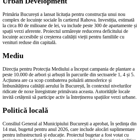
Urban Development
Primăria București a lansat licitația pentru construcția unui nou
complex de locuințe sociale în cartierul Rahova. Investiția, estimată
la circa 80 de milioane de lei, va include peste 300 de apartamente și
spații verzi aferente. Proiectul urmărește reducerea deficitului de
locuințe accesibile și creșterea calității vieții pentru familiile cu
venituri reduse din capitală.
Mediu
Direcția pentru Protecția Mediului a început campania de plantare a
peste 10.000 de arbori și arbuști în parcurile din sectoarele 1, 4 și 5.
Acțiunea are ca scop combaterea poluării atmosferice și
îmbunătățirea calității aerului în București, în contextul nivelurilor
ridicate de noxe înregistrate primăvara aceasta. Autoritățile locale
invită cetățenii să participe activ la întreținerea spațiilor verzi urbane.
Politică locală
Consiliul General al Municipiului București a aprobat, în ședința din
14 mai, bugetul pentru anul 2026, care include alocări suplimentare
pentru infrastructură și educație. Proiectul bugetar a fost votat cu