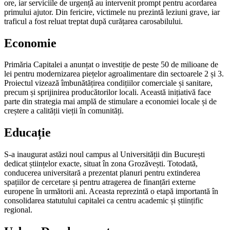
ore, iar serviciile de urgență au intervenit prompt pentru acordarea
primului ajutor. Din fericire, victimele nu prezintă leziuni grave, iar
traficul a fost reluat treptat după curățarea carosabilului.
Economie
Primăria Capitalei a anunțat o investiție de peste 50 de milioane de
lei pentru modernizarea piețelor agroalimentare din sectoarele 2 și 3.
Proiectul vizează îmbunătățirea condițiilor comerciale și sanitare,
precum și sprijinirea producătorilor locali. Această inițiativă face
parte din strategia mai amplă de stimulare a economiei locale și de
creștere a calității vieții în comunități.
Educație
S-a inaugurat astăzi noul campus al Universității din București
dedicat științelor exacte, situat în zona Grozăvești. Totodată,
conducerea universitară a prezentat planuri pentru extinderea
spațiilor de cercetare și pentru atragerea de finanțări externe
europene în următorii ani. Aceasta reprezintă o etapă importantă în
consolidarea statutului capitalei ca centru academic și științific
regional.