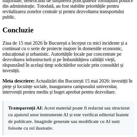
majoritate, beneficiind de susținerea principalelor formațiuni politice
din administrație. Totodată, au fost stabilite prioritățile pentru
revitalizarea zonelor centrale și pentru dezvoltarea transportului
public.
Concluzie
Ziua de 15 mai 2026 în București a început cu mici incidente și a
continuat cu o serie de proiecte majore în domeniile economic,
educațional și urbanistic. Autoritățile locale par concentrate pe
dezvoltarea infrastructurii și pe îmbunătățirea calității vieții,
răspunzând în același timp solicitărilor sociale prin consultări și
investiții.
Meta descriere:
Actualizări din București 15 mai 2026: investiții în
piețe și locuințe sociale, inaugurarea campusului universitar,
intervenții pentru mediu și buget aprobat pentru dezvoltare.
Transparență AI:
Acest material poate fi redactat sau structurat
cu ajutorul unor instrumente AI și este verificat editorial înainte
de publicare. Imaginile generate sau modificate cu AI sunt
folosite cu rol ilustrativ.