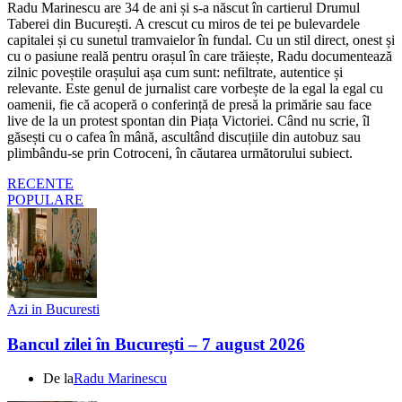
Radu Marinescu are 34 de ani și s-a născut în cartierul Drumul
Taberei din București. A crescut cu miros de tei pe bulevardele
capitalei și cu sunetul tramvaielor în fundal. Cu un stil direct, onest și
cu o pasiune reală pentru orașul în care trăiește, Radu documentează
zilnic poveștile orașului așa cum sunt: nefiltrate, autentice și
relevante. Este genul de jurnalist care vorbește de la egal la egal cu
oamenii, fie că acoperă o conferință de presă la primărie sau face
live de la un protest spontan din Piața Victoriei. Când nu scrie, îl
găsești cu o cafea în mână, ascultând discuțiile din autobuz sau
plimbându-se prin Cotroceni, în căutarea următorului subiect.
RECENTE
POPULARE
Azi in Bucuresti
Bancul zilei în București – 7 august 2026
De la
Radu Marinescu