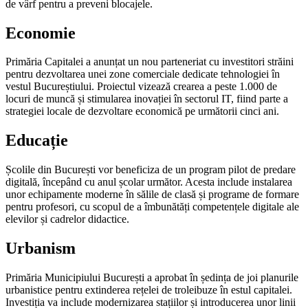
de vârf pentru a preveni blocajele.
Economie
Primăria Capitalei a anunțat un nou parteneriat cu investitori străini
pentru dezvoltarea unei zone comerciale dedicate tehnologiei în
vestul Bucureștiului. Proiectul vizează crearea a peste 1.000 de
locuri de muncă și stimularea inovației în sectorul IT, fiind parte a
strategiei locale de dezvoltare economică pe următorii cinci ani.
Educație
Școlile din București vor beneficiza de un program pilot de predare
digitală, începând cu anul școlar următor. Acesta include instalarea
unor echipamente moderne în sălile de clasă și programe de formare
pentru profesori, cu scopul de a îmbunătăți competențele digitale ale
elevilor și cadrelor didactice.
Urbanism
Primăria Municipiului București a aprobat în ședința de joi planurile
urbanistice pentru extinderea rețelei de troleibuze în estul capitalei.
Investiția va include modernizarea stațiilor și introducerea unor linii