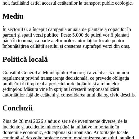
noi, facilitând astfel accesul cetățenilor la transport public ecologic.
Mediu
În sectorul 6, a început campania anuală de plantare a copacilor în
parcuri și spații verzi publice. Peste 5.000 de puieți vor fi plantați
până în toamnă, ca parte a eforturilor autorităților locale pentru
îmbunătățirea calității aerului și creșterea suprafeței verzi din oraș.
Politică locală
Consiliul General al Municipiului București a votat astăzi un nou
regulament privind transparența decizională, ce prevede obligația
publicării în timp real a proiectelor de hotărâri și a minutelor
ședințelor. Măsura vine în sprijinul creșterii responsabilizării
autorităților față de cetățeni și consolidarea unui dialog civic deschis.
Concluzii
Ziua de 28 mai 2026 a adus o serie de evenimente diverse, de la
incidente și accidente minore până la inițiative importante în
domeniile economic, educațional și urbanistic. Autoritățile locale
continuă să dezvolte proiecte pentru modernizarea orașului, punând