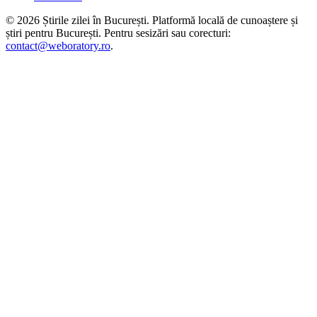
©
2026
Știrile zilei în București
. Platformă locală de cunoaștere și
știri pentru
București
. Pentru sesizări sau corecturi:
contact@weboratory.ro
.