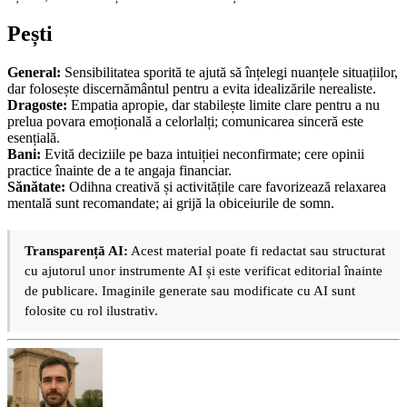
Pești
General:
Sensibilitatea sporită te ajută să înțelegi nuanțele situațiilor,
dar folosește discernământul pentru a evita idealizările nerealiste.
Dragoste:
Empatia apropie, dar stabilește limite clare pentru a nu
prelua povara emoțională a celorlalți; comunicarea sinceră este
esențială.
Bani:
Evită deciziile pe baza intuiției neconfirmate; cere opinii
practice înainte de a te angaja financiar.
Sănătate:
Odihna creativă și activitățile care favorizează relaxarea
mentală sunt recomandate; ai grijă la obiceiurile de somn.
Transparență AI:
Acest material poate fi redactat sau structurat
cu ajutorul unor instrumente AI și este verificat editorial înainte
de publicare. Imaginile generate sau modificate cu AI sunt
folosite cu rol ilustrativ.