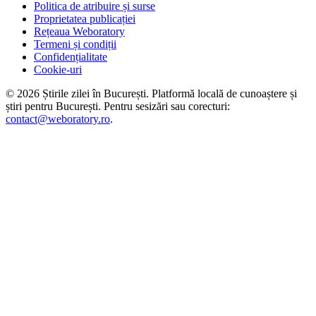
Politica de atribuire și surse
Proprietatea publicației
Rețeaua Weboratory
Termeni și condiții
Confidențialitate
Cookie-uri
©
2026
Știrile zilei în București
. Platformă locală de cunoaștere și
știri pentru
București
. Pentru sesizări sau corecturi:
contact@weboratory.ro
.