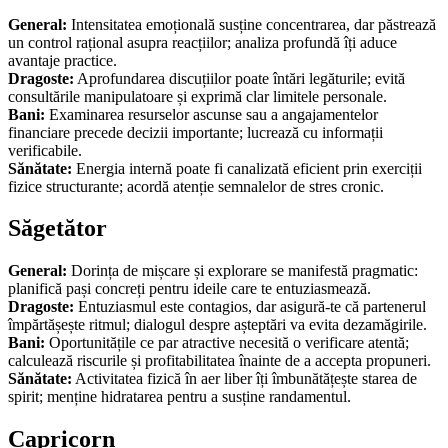
General:
Intensitatea emoțională susține concentrarea, dar păstrează
un control rațional asupra reacțiilor; analiza profundă îți aduce
avantaje practice.
Dragoste:
Aprofundarea discuțiilor poate întări legăturile; evită
consultările manipulatoare și exprimă clar limitele personale.
Bani:
Examinarea resurselor ascunse sau a angajamentelor
financiare precede decizii importante; lucrează cu informații
verificabile.
Sănătate:
Energia internă poate fi canalizată eficient prin exerciții
fizice structurante; acordă atenție semnalelor de stres cronic.
Săgetător
General:
Dorința de mișcare și explorare se manifestă pragmatic:
planifică pași concreți pentru ideile care te entuziasmează.
Dragoste:
Entuziasmul este contagios, dar asigură-te că partenerul
împărtășește ritmul; dialogul despre așteptări va evita dezamăgirile.
Bani:
Oportunitățile ce par atractive necesită o verificare atentă;
calculează riscurile și profitabilitatea înainte de a accepta propuneri.
Sănătate:
Activitatea fizică în aer liber îți îmbunătățește starea de
spirit; menține hidratarea pentru a susține randamentul.
Capricorn