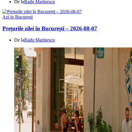
De la
Radu Marinescu
Azi in Bucuresti
Prețurile zilei în București – 2026-08-07
De la
Radu Marinescu