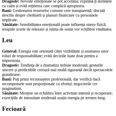
Dragoste:
Nevoile emoționale se pot accentua; exprimă-ți dorințele
cu calm și evită reținerea care complică apropierea.
Bani:
Gestionarea resurselor comune cere transparență; discută
deschis despre cheltuieli și planuri financiare cu persoanele
implicate.
Sănătate:
Sensibilitatea emoțională poate influența starea fizică;
terapiile scurte de relaxare și rutina de somn vor echilibra vitalitatea.
Leu
General:
Energia este orientată către vizibilitate și asumarea unor
roluri de responsabilitate; evită deciziile luate doar pentru a
impresiona.
Dragoste:
Tendința de a dramatiza trebuie moderată; gesturile
sincere și predictibile creează mai multă siguranță decât spectacolele
grandioase.
Bani:
Poți primi recunoaștere profesională, dar verifică dacă
recompensele sunt proporționale cu efortul; negocierile cer
pragmatism.
Sănătate:
Menține un echilibru între activitate intensă și recuperare;
exercițiile de intensitate moderată susțin energia pe termen lung.
Fecioară