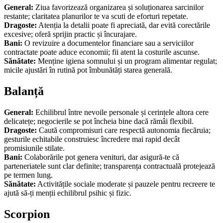
General:
Ziua favorizează organizarea și soluționarea sarcinilor
restante; claritatea planurilor te va scuti de eforturi repetate.
Dragoste:
Atenția la detalii poate fi apreciată, dar evită corectările
excesive; oferă sprijin practic și încurajare.
Bani:
O revizuire a documentelor financiare sau a serviciilor
contractate poate aduce economii; fii atent la costurile ascunse.
Sănătate:
Menține igiena somnului și un program alimentar regulat;
micile ajustări în rutină pot îmbunătăți starea generală.
Balanță
General:
Echilibrul între nevoile personale și cerințele altora cere
delicatețe; negocierile se pot încheia bine dacă rămâi flexibil.
Dragoste:
Caută compromisuri care respectă autonomia fiecăruia;
gesturile echitabile construiesc încredere mai rapid decât
promisiunile stilate.
Bani:
Colaborările pot genera venituri, dar asigură-te că
parteneriatele sunt clar definite; transparența contractuală protejează
pe termen lung.
Sănătate:
Activitățile sociale moderate și pauzele pentru recreere te
ajută să-ți menții echilibrul psihic și fizic.
Scorpion