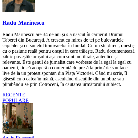
Radu Marinescu
Radu Marinescu are 34 de ani și s-a născut în cartierul Drumul
Taberei din București. A crescut cu miros de tei pe bulevardele
capitalei și cu sunetul tramvaielor în fundal. Cu un stil direct, onest și
cu o pasiune reală pentru orașul în care trăiește, Radu documentează
zilnic poveștile orașului așa cum sunt: nefiltrate, autentice și
relevante. Este genul de jurnalist care vorbește de la egal la egal cu
oamenii, fie că acoperă o conferință de presă la primărie sau face
live de la un protest spontan din Piața Victoriei. Când nu scrie, îl
găsești cu o cafea în mână, ascultând discuțiile din autobuz sau
plimbându-se prin Cotroceni, în căutarea următorului subiect.
RECENTE
POPULARE
Azi in Bucuresti