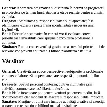
General:
Abordarea pragmatică și disciplina îți permit să progresezi
în proiectele pe termen lung; stabilește etape realiste pentru a urmări
evoluția.
Dragoste:
Stabilitatea și responsabilitatea sunt apreciate; însă
planificarea excesivă poate frâna spontaneitatea necesară unei
legături vii.
Bani:
Eforturile sistematice în carieră vor fi evaluate corect;
prioritizează investițiile care sprijină dezvoltarea profesională
continuă.
Sănătate:
Rutina consecventă și gestionarea stresului prin tehnici de
relaxare vor preveni epuizarea. Odihna planificată este utilă.
Vărsător
General:
Creativitatea aduce perspective neobișnuite la problemele
curente; colaborează cu persoane care respectă autonomia ideilor
tale.
Dragoste:
Spațiul personal contează; cultivă intimitatea prin
activități comune care lasă libertate fiecăruia.
Bani:
Ideile inovatoare pot genera venituri pe termen mediu, însă
documentează clar modelul de afacere și responsabilitățile implicate.
Sănătate:
Menține o rutină care include activități creative și exerciții
ușoare; acestea susțin echilibrul mental și vitalitatea.