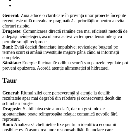
General:
Ziua aduce o clarificare în privința unor proiecte începute
recent; este utilă o evaluare pragmatică a priorităților pentru a evita
eforturi risipite.
Dragoste:
Comunicarea directă rămâne cea mai eficientă metodă de
a depăși neînțelegeri; ascultarea activă va tempera tensiunile și va
permite soluții reciproce.
Bani:
Evită decizii financiare impulsive; revizuiește bugetul pe
termen scurt și amână investițiile majore până când ai informații
complete.
Sănătate:
Energie fluctuantă: odihna scurtă sau pauzele regulate pot
preveni epuizarea. Acordă atenție alimentației și hidratarei.
Taur
General:
Ritmul zilei cere perseverență și atenție la detalii;
rezultatele apar mai degrabă din răbdare și consecvență decât din
schimbări bruște.
Dragoste:
Stabilitatea este apreciată, dar un gest mic de
spontaneitate poate reîmprospăta relația; comunică nevoile fără
reproșuri.
Bani:
Analizează cheltuielile fixe pentru a identifica economii
posibile; evită asumarea unor responsabilități financiare care