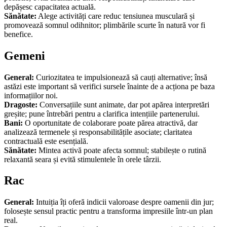
depășesc capacitatea actuală.
Sănătate:
Alege activități care reduc tensiunea musculară și
promovează somnul odihnitor; plimbările scurte în natură vor fi
benefice.
Gemeni
General:
Curiozitatea te impulsionează să cauți alternative; însă
astăzi este important să verifici sursele înainte de a acționa pe baza
informațiilor noi.
Dragoste:
Conversațiile sunt animate, dar pot apărea interpretări
greșite; pune întrebări pentru a clarifica intențiile partenerului.
Bani:
O oportunitate de colaborare poate părea atractivă, dar
analizează termenele și responsabilitățile asociate; claritatea
contractuală este esențială.
Sănătate:
Mintea activă poate afecta somnul; stabilește o rutină
relaxantă seara și evită stimulentele în orele târzii.
Rac
General:
Intuiția îți oferă indicii valoroase despre oamenii din jur;
folosește sensul practic pentru a transforma impresiile într-un plan
real.