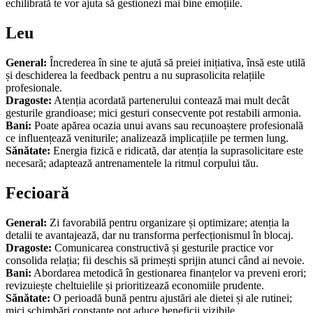
echilibrată te vor ajuta să gestionezi mai bine emoțiile.
Leu
General:
Încrederea în sine te ajută să preiei inițiativa, însă este utilă
și deschiderea la feedback pentru a nu suprasolicita relațiile
profesionale.
Dragoste:
Atenția acordată partenerului contează mai mult decât
gesturile grandioase; mici gesturi consecvente pot restabili armonia.
Bani:
Poate apărea ocazia unui avans sau recunoaștere profesională
ce influențează veniturile; analizează implicațiile pe termen lung.
Sănătate:
Energia fizică e ridicată, dar atenția la suprasolicitare este
necesară; adaptează antrenamentele la ritmul corpului tău.
Fecioară
General:
Zi favorabilă pentru organizare și optimizare; atenția la
detalii te avantajează, dar nu transforma perfecționismul în blocaj.
Dragoste:
Comunicarea constructivă și gesturile practice vor
consolida relația; fii deschis să primești sprijin atunci când ai nevoie.
Bani:
Abordarea metodică în gestionarea finanțelor va preveni erori;
revizuiește cheltuielile și prioritizează economiile prudente.
Sănătate:
O perioadă bună pentru ajustări ale dietei și ale rutinei;
mici schimbări constante pot aduce beneficii vizibile.