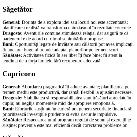
Săgetător
General:
Dorința de a explora idei sau locuri noi este accentuată;
planificarea realistă va transforma entuziasmul în rezultate concrete.
Dragoste:
Aventurile comune stimulează relația, dar asigură-te că
partenerul e de acord cu ritmul schimbărilor propuse.
Bani:
Oportunități legate de învățare sau călătorii pot avea implicații
financiare; bugetul trebuie adaptat planurilor pe termen scurt.
Sănătate:
Activitatea fizică în aer liber îți face bine; fii atent la
tendința de a forța limitele fără recuperare adecvată.
Capricorn
General:
Abordarea pragmatică îți aduce avantaje; planificarea pe
termen mediu este productivă, dar rămâi flexibil la ajustări necesare.
Dragoste:
Stabilitatea și responsabilitatea sunt trăsături apreciate în
cuplu; nu neglija momentele mici de apropiere emoțională.
Bani:
Eforturile susținute în carieră pot genera securitate financiară;
prioritizează investițiile prudente și evită riscurile impulsive.
Sănătate:
Respectarea unui program regulat de somn și exerciții te
susține; prevenția este mai eficientă decât corectarea problemelor.