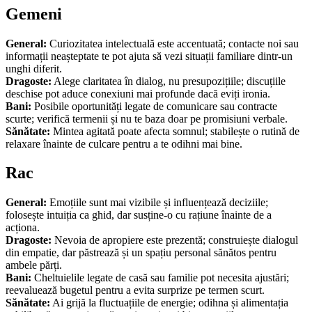
Gemeni
General:
Curiozitatea intelectuală este accentuată; contacte noi sau
informații neașteptate te pot ajuta să vezi situații familiare dintr-un
unghi diferit.
Dragoste:
Alege claritatea în dialog, nu presupozițiile; discuțiile
deschise pot aduce conexiuni mai profunde dacă eviți ironia.
Bani:
Posibile oportunități legate de comunicare sau contracte
scurte; verifică termenii și nu te baza doar pe promisiuni verbale.
Sănătate:
Mintea agitată poate afecta somnul; stabilește o rutină de
relaxare înainte de culcare pentru a te odihni mai bine.
Rac
General:
Emoțiile sunt mai vizibile și influențează deciziile;
folosește intuiția ca ghid, dar susține-o cu rațiune înainte de a
acționa.
Dragoste:
Nevoia de apropiere este prezentă; construiește dialogul
din empatie, dar păstrează și un spațiu personal sănătos pentru
ambele părți.
Bani:
Cheltuielile legate de casă sau familie pot necesita ajustări;
reevaluează bugetul pentru a evita surprize pe termen scurt.
Sănătate:
Ai grijă la fluctuațiile de energie; odihna și alimentația