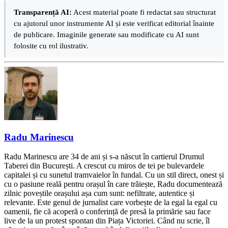
Transparență AI:
Acest material poate fi redactat sau structurat
cu ajutorul unor instrumente AI și este verificat editorial înainte
de publicare. Imaginile generate sau modificate cu AI sunt
folosite cu rol ilustrativ.
Radu Marinescu
Radu Marinescu are 34 de ani și s-a născut în cartierul Drumul
Taberei din București. A crescut cu miros de tei pe bulevardele
capitalei și cu sunetul tramvaielor în fundal. Cu un stil direct, onest și
cu o pasiune reală pentru orașul în care trăiește, Radu documentează
zilnic poveștile orașului așa cum sunt: nefiltrate, autentice și
relevante. Este genul de jurnalist care vorbește de la egal la egal cu
oamenii, fie că acoperă o conferință de presă la primărie sau face
live de la un protest spontan din Piața Victoriei. Când nu scrie, îl