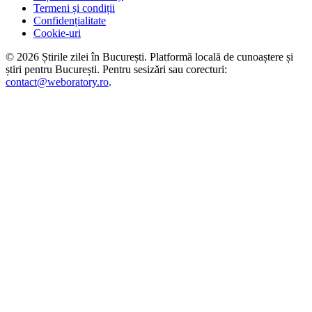
Termeni și condiții
Confidențialitate
Cookie-uri
©
2026
Știrile zilei în București
. Platformă locală de cunoaștere și
știri pentru
București
. Pentru sesizări sau corecturi:
contact@weboratory.ro
.