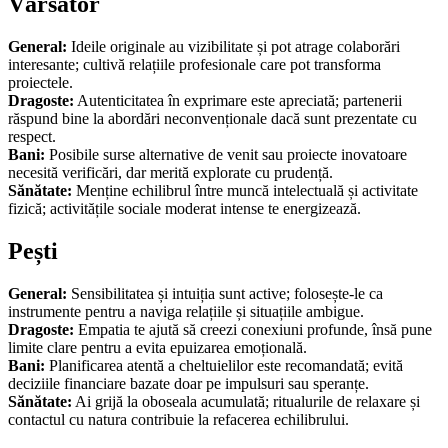
Vărsător
General:
Ideile originale au vizibilitate și pot atrage colaborări
interesante; cultivă relațiile profesionale care pot transforma
proiectele.
Dragoste:
Autenticitatea în exprimare este apreciată; partenerii
răspund bine la abordări neconvenționale dacă sunt prezentate cu
respect.
Bani:
Posibile surse alternative de venit sau proiecte inovatoare
necesită verificări, dar merită explorate cu prudență.
Sănătate:
Menține echilibrul între muncă intelectuală și activitate
fizică; activitățile sociale moderat intense te energizează.
Pești
General:
Sensibilitatea și intuiția sunt active; folosește-le ca
instrumente pentru a naviga relațiile și situațiile ambigue.
Dragoste:
Empatia te ajută să creezi conexiuni profunde, însă pune
limite clare pentru a evita epuizarea emoțională.
Bani:
Planificarea atentă a cheltuielilor este recomandată; evită
deciziile financiare bazate doar pe impulsuri sau speranțe.
Sănătate:
Ai grijă la oboseala acumulată; ritualurile de relaxare și
contactul cu natura contribuie la refacerea echilibrului.