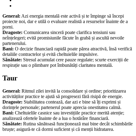
General:
Azi energia mentală este activă și te împinge să începi
proiecte noi, dar e utilă o evaluare realistă a resurselor înainte de a
porni.
Dragoste:
Comunicarea sinceră poate clarifica tensiuni sau
neînțelegeri; evită promisiunile făcute în grabă și ascultă nevoile
partenerului.
Bani:
O decizie financiară rapidă poate părea atractivă, însă verifică
detaliile contractelor și evită cheltuielile impulsive.
Sănătate:
Stresul acumulat cere pauze regulate; scurte exerciții de
respirație sau o plimbare pot îmbunătăți claritatea mentală.
Taur
General:
Ritmul zilei invită la consolidare și ordine; prioritizarea
activităților practice te ajută să progresezi fără risipă de energie.
Dragoste:
Stabilitatea contează, dar azi e bine să îți exprimi și
dorințele personale; partenerul poate aprecia onestitatea calmă.
Bani:
Cheltuielile casnice sau investițiile practice merită atenție;
analizează ofertele înainte de a lua o hotărâre financiară.
Sănătate:
Rutina sănătoasă funcționează mai bine decât schimbările
bruște; asigură-te că dormi suficient și că menții hidratarea.