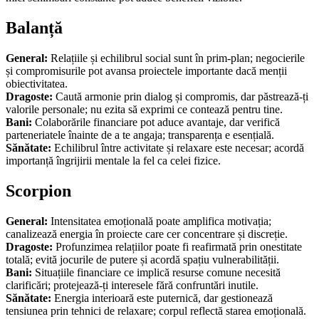
Balanță
General:
Relațiile și echilibrul social sunt în prim-plan; negocierile
și compromisurile pot avansa proiectele importante dacă menții
obiectivitatea.
Dragoste:
Caută armonie prin dialog și compromis, dar păstrează-ți
valorile personale; nu ezita să exprimi ce contează pentru tine.
Bani:
Colaborările financiare pot aduce avantaje, dar verifică
parteneriatele înainte de a te angaja; transparența e esențială.
Sănătate:
Echilibrul între activitate și relaxare este necesar; acordă
importanță îngrijirii mentale la fel ca celei fizice.
Scorpion
General:
Intensitatea emoțională poate amplifica motivația;
canalizează energia în proiecte care cer concentrare și discreție.
Dragoste:
Profunzimea relațiilor poate fi reafirmată prin onestitate
totală; evită jocurile de putere și acordă spațiu vulnerabilității.
Bani:
Situațiile financiare ce implică resurse comune necesită
clarificări; protejează-ți interesele fără confruntări inutile.
Sănătate:
Energia interioară este puternică, dar gestionează
tensiunea prin tehnici de relaxare; corpul reflectă starea emoțională.