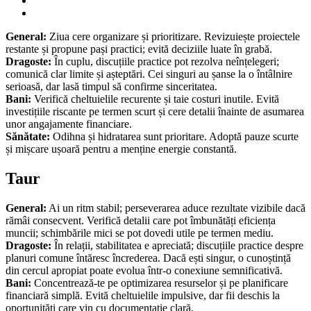
General:
Ziua cere organizare și prioritizare. Revizuiește proiectele
restante și propune pași practici; evită deciziile luate în grabă.
Dragoste:
În cuplu, discuțiile practice pot rezolva neînțelegeri;
comunică clar limite și așteptări. Cei singuri au șanse la o întâlnire
serioasă, dar lasă timpul să confirme sinceritatea.
Bani:
Verifică cheltuielile recurente și taie costuri inutile. Evită
investițiile riscante pe termen scurt și cere detalii înainte de asumarea
unor angajamente financiare.
Sănătate:
Odihna și hidratarea sunt prioritare. Adoptă pauze scurte
și mișcare ușoară pentru a menține energie constantă.
Taur
General:
Ai un ritm stabil; perseverarea aduce rezultate vizibile dacă
rămâi consecvent. Verifică detalii care pot îmbunătăți eficiența
muncii; schimbările mici se pot dovedi utile pe termen mediu.
Dragoste:
În relații, stabilitatea e apreciată; discuțiile practice despre
planuri comune întăresc încrederea. Dacă ești singur, o cunoștință
din cercul apropiat poate evolua într-o conexiune semnificativă.
Bani:
Concentrează-te pe optimizarea resurselor și pe planificare
financiară simplă. Evită cheltuielile impulsive, dar fii deschis la
oportunități care vin cu documentație clară.