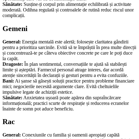
Sănătate:
Susține-ți corpul prin alimentație echilibrată și activitate
moderată. Odihna regulată și controalele de rutină reduc riscul unor
complicații.
Gemeni
General:
Energia mentală este alertă; folosește claritatea gândirii
pentru a prioritiza sarcinile. Evită să te împrăștii în prea multe direcții
și concentrează-te pe câteva obiective concrete pe care le poți duce
la capăt.
Dragoste:
În plan sentimental, conversațiile te ajută să stabilești
limite și așteptări. Farmecul personal atrage interes, dar acordă
atenție sincerității în declarații și gesturi pentru a evita confuziile.
Bani:
Ai șanse să găsești soluții practice pentru probleme financiare
mici; negocierile necesită argumente clare. Evită cheltuielile
impulsive legate de achiziții estetice.
Sănătate:
Anxietatea ușoară poate apărea din supraîncărcare
informațională; practici scurte de respirație și reducerea ecranelor
înainte de somn pot aduce beneficiu.
Rac
General:
Conexiunile cu familia și oamenii apropiați capătă