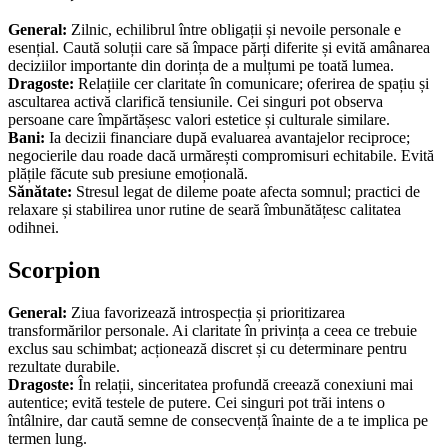
General:
Zilnic, echilibrul între obligații și nevoile personale e
esențial. Caută soluții care să împace părți diferite și evită amânarea
deciziilor importante din dorința de a mulțumi pe toată lumea.
Dragoste:
Relațiile cer claritate în comunicare; oferirea de spațiu și
ascultarea activă clarifică tensiunile. Cei singuri pot observa
persoane care împărtășesc valori estetice și culturale similare.
Bani:
Ia decizii financiare după evaluarea avantajelor reciproce;
negocierile dau roade dacă urmărești compromisuri echitabile. Evită
plățile făcute sub presiune emoțională.
Sănătate:
Stresul legat de dileme poate afecta somnul; practici de
relaxare și stabilirea unor rutine de seară îmbunătățesc calitatea
odihnei.
Scorpion
General:
Ziua favorizează introspecția și prioritizarea
transformărilor personale. Ai claritate în privința a ceea ce trebuie
exclus sau schimbat; acționează discret și cu determinare pentru
rezultate durabile.
Dragoste:
În relații, sinceritatea profundă creează conexiuni mai
autentice; evită testele de putere. Cei singuri pot trăi intens o
întâlnire, dar caută semne de consecvență înainte de a te implica pe
termen lung.