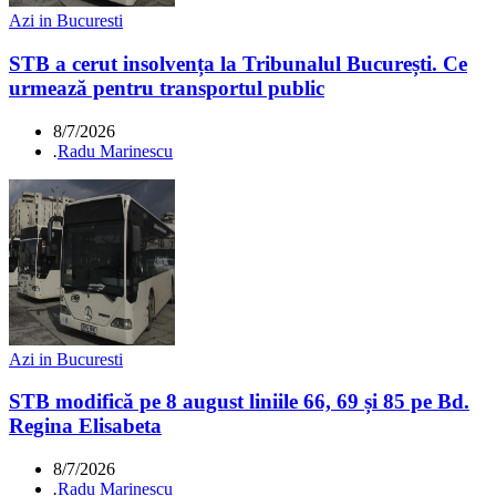
Azi in Bucuresti
STB a cerut insolvența la Tribunalul București. Ce
urmează pentru transportul public
8/7/2026
.
Radu Marinescu
Azi in Bucuresti
STB modifică pe 8 august liniile 66, 69 și 85 pe Bd.
Regina Elisabeta
8/7/2026
.
Radu Marinescu