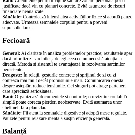
Bani:
Cheltuielile pentru imagine sau dezvoltare personală pot fi
justificate dacă vin cu planuri concrete. Evită asumarea de riscuri
financiare neanalizate.
Sănătate:
Controlează intensitatea activităților fizice și acordă pauze
adecvate. Urmează semnalele corpului pentru a preveni
suprasolicitarea.
Fecioară
General:
Ai claritate în analiza problemelor practice; rezultatele apar
dacă prioritizezi sarcinile și delegi ceea ce nu necesită atenția ta
directă. Metoda și sistemul te avantajează în rezolvarea sarcinilor
persistente.
Dragoste:
În relații, gesturile concrete și sprijinul de zi cu zi
contează mai mult decât promisiunile mari. Comunicarea onestă
despre așteptări reduce tensiunile. Cei singuri pot atrage parteneri
care apreciază seriozitatea.
Bani:
Organizează documentele și conturile; o revizuire contabilă
simplă poate corecta pierderi neobservate. Evită asumarea unor
cheltuieli fără plan clar.
Sănătate:
Fii atent la semnalele digestive și adoptă mese regulate.
Pauzele pentru relaxare mentală susțin eficiența generală.
Balanță