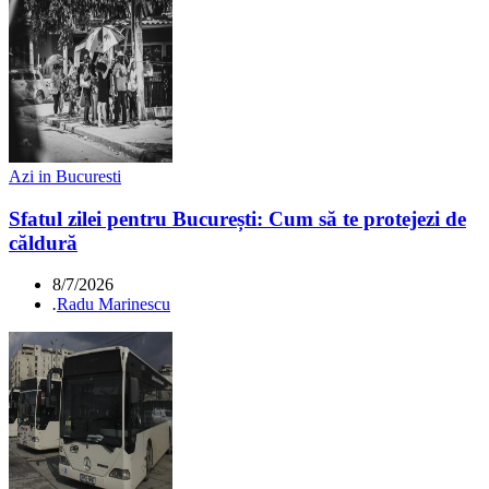
Azi in Bucuresti
Sfatul zilei pentru București: Cum să te protejezi de
căldură
8/7/2026
.
Radu Marinescu