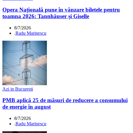
Opera Națională pune în vânzare biletele pentru
toamna 2026: Tannhäuser și Giselle
8/7/2026
.
Radu Marinescu
Azi in Bucuresti
PMB aplică 25 de măsuri de reducere a consumului
de energie în august
8/7/2026
.
Radu Marinescu