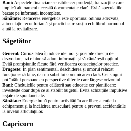
Bani:
Aspectele financiare sensibile cer prudență; tranzacțiile care
implică alți oameni necesită documentație clară. Evită speculațiile
bazate pe informații incomplete.
Sănătate:
Refacerea energetică este oportună: odihnă adecvată,
alimentație reconfortantă și practici care susțin echilibrul hormonal
ajută la revitalizare.
Săgetător
General:
Curiozitatea îți aduce idei noi și posibile direcții de
dezvoltare; azi e bine să aduni informații și să cântărești opțiuni.
Evită promisiunile făcute fără verificarea consecințelor practice.
Dragoste:
În plan sentimental, deschiderea și umorul relaxat
funcționează bine, dar nu substitui comunicarea clară. Cei singuri
pot întâlni persoane cu perspective diferite care lărgesc orizontul.
Bani:
Cheltuielile pentru călătorii sau educație cer planificare;
investește doar după ce ai stabilit bugetul. Evită achizițiile impulsive
legate de spontaneitate.
Sănătate:
Energie bună pentru activități în aer liber; atenție la
echipament și la încălzirea musculară pentru a preveni accidentările
la nivelul articulațiilor.
Capricorn