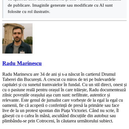
de publicare. Imaginile generate sau modificate cu AI sunt
folosite cu rol ilustrativ.
Radu Marinescu
Radu Marinescu are 34 de ani și s-a născut în cartierul Drumul
Taberei din București. A crescut cu miros de tei pe bulevardele
capitalei și cu sunetul tramvaielor în fundal. Cu un stil direct, onest și
cu o pasiune reală pentru orașul în care trăiește, Radu documentează
zilnic poveștile orașului așa cum sunt: nefiltrate, autentice și
relevante. Este genul de jurnalist care vorbește de la egal la egal cu
oamenii, fie că acoperă o conferință de presă la primărie sau face
live de la un protest spontan din Piața Victoriei. Când nu scrie, îl
găsești cu o cafea în mână, ascultând discuțiile din autobuz sau
plimbându-se prin Cotroceni, în căutarea următorului subiect.