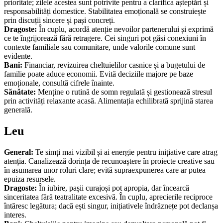
prioritate; zilele acestea sunt potrivite pentru a clarifica așteptări și
responsabilități domestice. Stabilitatea emoțională se construiește
prin discuții sincere și pași concreți.
Dragoste:
În cuplu, acordă atenție nevoilor partenerului și exprimă
ce te îngrijorează fără retragere. Cei singuri pot găsi conexiuni în
contexte familiale sau comunitare, unde valorile comune sunt
evidente.
Bani:
Financiar, revizuirea cheltuielilor casnice și a bugetului de
familie poate aduce economii. Evită deciziile majore pe baze
emoționale, consultă cifrele înainte.
Sănătate:
Menține o rutină de somn regulată și gestionează stresul
prin activități relaxante acasă. Alimentația echilibrată sprijină starea
generală.
Leu
General:
Te simți mai vizibil și ai energie pentru inițiative care atrag
atenția. Canalizează dorința de recunoaștere în proiecte creative sau
în asumarea unor roluri clare; evită supraexpunerea care ar putea
epuiza resursele.
Dragoste:
În iubire, pașii curajoși pot apropia, dar încearcă
sinceritatea fără teatralitate excesivă. În cuplu, aprecierile reciproce
întăresc legătura; dacă ești singur, inițiativele îndrăznețe pot declanșa
interes.