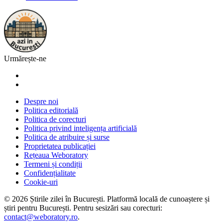
Urmărește-ne
Despre noi
Politica editorială
Politica de corecturi
Politica privind inteligența artificială
Politica de atribuire și surse
Proprietatea publicației
Rețeaua Weboratory
Termeni și condiții
Confidențialitate
Cookie-uri
©
2026
Știrile zilei în București
. Platformă locală de cunoaștere și
știri pentru
București
. Pentru sesizări sau corecturi:
contact@weboratory.ro
.