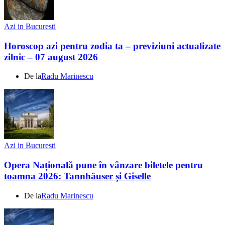
Azi in Bucuresti
Horoscop azi pentru zodia ta – previziuni actualizate
zilnic – 07 august 2026
De la
Radu Marinescu
Azi in Bucuresti
Opera Națională pune în vânzare biletele pentru
toamna 2026: Tannhäuser și Giselle
De la
Radu Marinescu