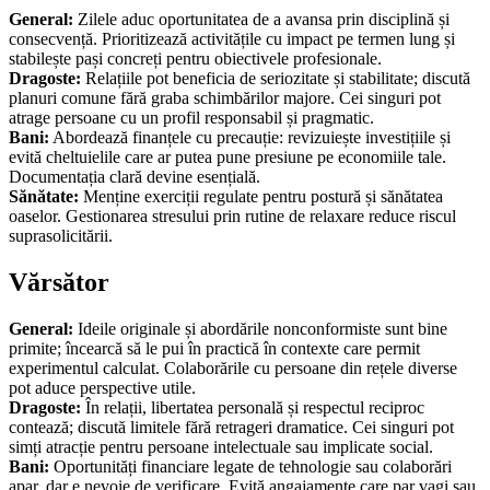
General:
Zilele aduc oportunitatea de a avansa prin disciplină și
consecvență. Prioritizează activitățile cu impact pe termen lung și
stabilește pași concreți pentru obiectivele profesionale.
Dragoste:
Relațiile pot beneficia de seriozitate și stabilitate; discută
planuri comune fără graba schimbărilor majore. Cei singuri pot
atrage persoane cu un profil responsabil și pragmatic.
Bani:
Abordează finanțele cu precauție: revizuiește investițiile și
evită cheltuielile care ar putea pune presiune pe economiile tale.
Documentația clară devine esențială.
Sănătate:
Menține exerciții regulate pentru postură și sănătatea
oaselor. Gestionarea stresului prin rutine de relaxare reduce riscul
suprasolicitării.
Vărsător
General:
Ideile originale și abordările nonconformiste sunt bine
primite; încearcă să le pui în practică în contexte care permit
experimentul calculat. Colaborările cu persoane din rețele diverse
pot aduce perspective utile.
Dragoste:
În relații, libertatea personală și respectul reciproc
contează; discută limitele fără retrageri dramatice. Cei singuri pot
simți atracție pentru persoane intelectuale sau implicate social.
Bani:
Oportunități financiare legate de tehnologie sau colaborări
apar, dar e nevoie de verificare. Evită angajamente care par vagi sau