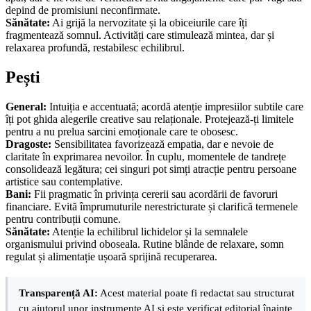
depind de promisiuni neconfirmate.
Sănătate:
Ai grijă la nervozitate și la obiceiurile care îți
fragmentează somnul. Activități care stimulează mintea, dar și
relaxarea profundă, restabilesc echilibrul.
Pești
General:
Intuiția e accentuată; acordă atenție impresiilor subtile care
îți pot ghida alegerile creative sau relaționale. Protejează-ți limitele
pentru a nu prelua sarcini emoționale care te obosesc.
Dragoste:
Sensibilitatea favorizează empatia, dar e nevoie de
claritate în exprimarea nevoilor. În cuplu, momentele de tandrețe
consolidează legătura; cei singuri pot simți atracție pentru persoane
artistice sau contemplative.
Bani:
Fii pragmatic în privința cererii sau acordării de favoruri
financiare. Evită împrumuturile nerestricturate și clarifică termenele
pentru contribuții comune.
Sănătate:
Atenție la echilibrul lichidelor și la semnalele
organismului privind oboseala. Rutine blânde de relaxare, somn
regulat și alimentație ușoară sprijină recuperarea.
Transparență AI:
Acest material poate fi redactat sau structurat
cu ajutorul unor instrumente AI și este verificat editorial înainte