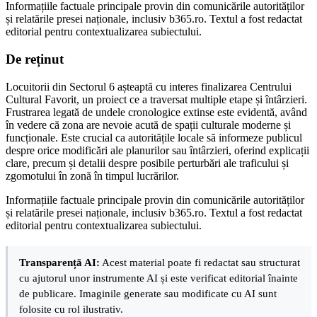
Informațiile factuale principale provin din comunicările autorităților
și relatările presei naționale, inclusiv b365.ro. Textul a fost redactat
editorial pentru contextualizarea subiectului.
De reținut
Locuitorii din Sectorul 6 așteaptă cu interes finalizarea Centrului
Cultural Favorit, un proiect ce a traversat multiple etape și întârzieri.
Frustrarea legată de undele cronologice extinse este evidentă, având
în vedere că zona are nevoie acută de spații culturale moderne și
funcționale. Este crucial ca autoritățile locale să informeze publicul
despre orice modificări ale planurilor sau întârzieri, oferind explicații
clare, precum și detalii despre posibile perturbări ale traficului și
zgomotului în zonă în timpul lucrărilor.
Informațiile factuale principale provin din comunicările autorităților
și relatările presei naționale, inclusiv b365.ro. Textul a fost redactat
editorial pentru contextualizarea subiectului.
Transparență AI:
Acest material poate fi redactat sau structurat
cu ajutorul unor instrumente AI și este verificat editorial înainte
de publicare. Imaginile generate sau modificate cu AI sunt
folosite cu rol ilustrativ.