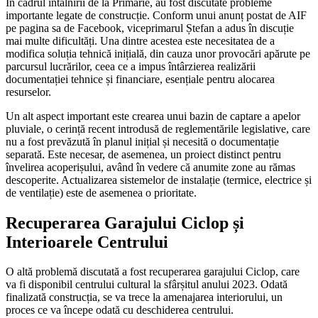
În cadrul întâlnirii de la Primărie, au fost discutate probleme
importante legate de construcție. Conform unui anunț postat de AIF
pe pagina sa de Facebook, viceprimarul Ștefan a adus în discuție
mai multe dificultăți. Una dintre acestea este necesitatea de a
modifica soluția tehnică inițială, din cauza unor provocări apărute pe
parcursul lucrărilor, ceea ce a impus întârzierea realizării
documentației tehnice și financiare, esențiale pentru alocarea
resurselor.
Un alt aspect important este crearea unui bazin de captare a apelor
pluviale, o cerință recent introdusă de reglementările legislative, care
nu a fost prevăzută în planul inițial și necesită o documentație
separată. Este necesar, de asemenea, un proiect distinct pentru
învelirea acoperișului, având în vedere că anumite zone au rămas
descoperite. Actualizarea sistemelor de instalație (termice, electrice și
de ventilație) este de asemenea o prioritate.
Recuperarea Garajului Ciclop și
Interioarele Centrului
O altă problemă discutată a fost recuperarea garajului Ciclop, care
va fi disponibil centrului cultural la sfârșitul anului 2023. Odată
finalizată construcția, se va trece la amenajarea interiorului, un
proces ce va începe odată cu deschiderea centrului.