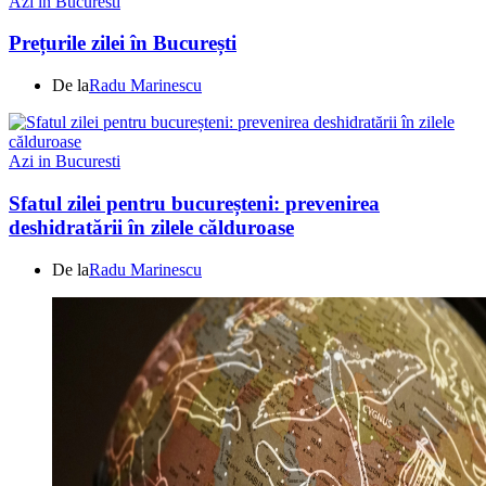
Azi in Bucuresti
Prețurile zilei în București
De la
Radu Marinescu
Azi in Bucuresti
Sfatul zilei pentru bucureșteni: prevenirea
deshidratării în zilele călduroase
De la
Radu Marinescu