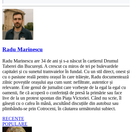
Radu Marinescu
Radu Marinescu are 34 de ani și s-a născut în cartierul Drumul
Taberei din București. A crescut cu miros de tei pe bulevardele
capitalei și cu sunetul tramvaielor în fundal. Cu un stil direct, onest și
cu o pasiune reală pentru orașul în care trăiește, Radu documentează
zilnic poveștile orașului așa cum sunt: nefiltrate, autentice și
relevante. Este genul de jurnalist care vorbește de la egal la egal cu
oamenii, fie că acoperă o conferință de presă la primărie sau face
live de la un protest spontan din Piața Victoriei. Când nu scrie, îl
găsești cu o cafea în mână, ascultând discuțiile din autobuz sau
plimbându-se prin Cotroceni, în căutarea următorului subiect.
RECENTE
POPULARE