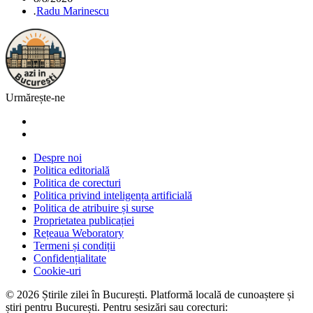
.
Radu Marinescu
Urmărește-ne
Despre noi
Politica editorială
Politica de corecturi
Politica privind inteligența artificială
Politica de atribuire și surse
Proprietatea publicației
Rețeaua Weboratory
Termeni și condiții
Confidențialitate
Cookie-uri
©
2026
Știrile zilei în București
. Platformă locală de cunoaștere și
știri pentru
București
. Pentru sesizări sau corecturi: