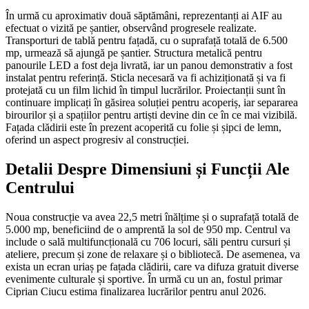
În urmă cu aproximativ două săptămâni, reprezentanți ai AIF au
efectuat o vizită pe șantier, observând progresele realizate.
Transporturi de tablă pentru fațadă, cu o suprafață totală de 6.500
mp, urmează să ajungă pe șantier. Structura metalică pentru
panourile LED a fost deja livrată, iar un panou demonstrativ a fost
instalat pentru referință. Sticla necesară va fi achiziționată și va fi
protejată cu un film lichid în timpul lucrărilor. Proiectanții sunt în
continuare implicați în găsirea soluției pentru acoperiș, iar separarea
birourilor și a spațiilor pentru artiști devine din ce în ce mai vizibilă.
Fațada clădirii este în prezent acoperită cu folie și șipci de lemn,
oferind un aspect progresiv al construcției.
Detalii Despre Dimensiuni și Funcții Ale
Centrului
Noua construcție va avea 22,5 metri înălțime și o suprafață totală de
5.000 mp, beneficiind de o amprentă la sol de 950 mp. Centrul va
include o sală multifuncțională cu 706 locuri, săli pentru cursuri și
ateliere, precum și zone de relaxare și o bibliotecă. De asemenea, va
exista un ecran uriaș pe fațada clădirii, care va difuza gratuit diverse
evenimente culturale și sportive. În urmă cu un an, fostul primar
Ciprian Ciucu estima finalizarea lucrărilor pentru anul 2026.