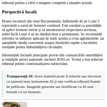
editorial pentru a oferi o imagine completă a situației actuale.
Perspectivă locală
Pentru locuitorii din estul Bucureștiului, întârzierile de pe Lotul 3
reprezintă o sursă de frustrare continuă. Este esențial ca autoritățile
să aplice termene stricte și să monitorizeze respectarea acestora,
astfel încât Lotul 4 să nu rămână doar o promisiune. Se recomandă
șoferilor să utilizeze aplicații de trafic pentru a evita aglomerările, iar
așteptările rămân concentrte asupra finalizării rapide a lucrărilor,
esențiale pentru îmbunătățirea circulației.
Informațiile factuale principale provin din comunicările autorităților
și relatările presei naționale, inclusiv B365.ro. Textul a fost redactat
editorial pentru contextualizarea subiectului.
Transparență AI:
Acest material poate fi redactat sau structurat
cu ajutorul unor instrumente AI și este verificat editorial înainte
de publicare. Imaginile generate sau modificate cu AI sunt
folosite cu rol ilustrativ.