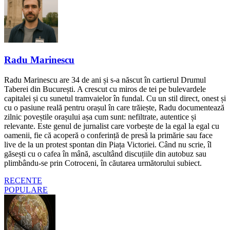
Radu Marinescu
Radu Marinescu are 34 de ani și s-a născut în cartierul Drumul
Taberei din București. A crescut cu miros de tei pe bulevardele
capitalei și cu sunetul tramvaielor în fundal. Cu un stil direct, onest și
cu o pasiune reală pentru orașul în care trăiește, Radu documentează
zilnic poveștile orașului așa cum sunt: nefiltrate, autentice și
relevante. Este genul de jurnalist care vorbește de la egal la egal cu
oamenii, fie că acoperă o conferință de presă la primărie sau face
live de la un protest spontan din Piața Victoriei. Când nu scrie, îl
găsești cu o cafea în mână, ascultând discuțiile din autobuz sau
plimbându-se prin Cotroceni, în căutarea următorului subiect.
RECENTE
POPULARE