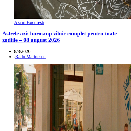
Azi in Bucuresti
Astrele azi: horoscop zilnic complet pentru toate
zodiile – 08 august 2026
8/8/2026
.
Radu Marinescu