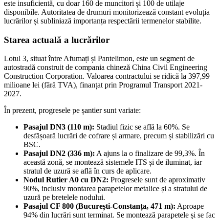
este insuficientă, cu doar 160 de muncitori și 100 de utilaje
disponibile. Autoritatea de drumuri monitorizează constant evoluția
lucrărilor și subliniază importanța respectării termenelor stabilite.
Starea actuală a lucrărilor
Lotul 3, situat între Afumați și Pantelimon, este un segment de
autostradă construit de compania chineză China Civil Engineering
Construction Corporation. Valoarea contractului se ridică la 397,99
milioane lei (fără TVA), finanțat prin Programul Transport 2021-
2027.
În prezent, progresele pe șantier sunt variate:
Pasajul DN3 (110 m):
Stadiul fizic se află la 60%. Se
desfășoară lucrări de cofrare și armare, precum și stabilizări cu
BSC.
Pasajul DN2 (336 m):
A ajuns la o finalizare de 99,3%. În
această zonă, se montează sistemele ITS și de iluminat, iar
stratul de uzură se află în curs de aplicare.
Nodul Rutier A0 cu DN2:
Progresele sunt de aproximativ
90%, inclusiv montarea parapetelor metalice și a stratului de
uzură pe bretelele nodului.
Pasajul CF 800 (București-Constanța, 471 m):
Aproape
94% din lucrări sunt terminat. Se montează parapetele și se fac