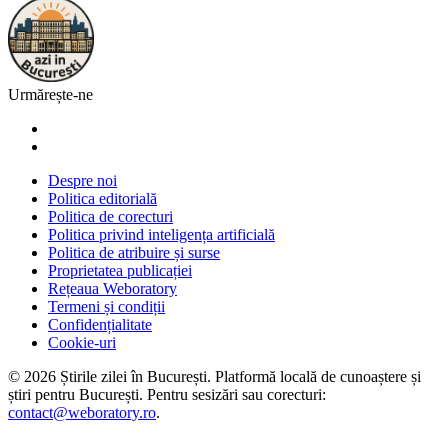
Urmărește-ne
Despre noi
Politica editorială
Politica de corecturi
Politica privind inteligența artificială
Politica de atribuire și surse
Proprietatea publicației
Rețeaua Weboratory
Termeni și condiții
Confidențialitate
Cookie-uri
©
2026
Știrile zilei în București
. Platformă locală de cunoaștere și
știri pentru
București
. Pentru sesizări sau corecturi:
contact@weboratory.ro
.