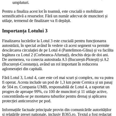
umpluturi.
Pentru a finaliza acest lot în toamnă, este crucială o mobilizare
semnificativă a resurselor. Fără un număr adecvat de muncitori și
utilaje, termenul de finalizare va fi depășit.
Importanța Lotului 3
Finalizarea lucrărilor la Lotul 3 este crucială pentru funcționarea
autostrăzii, în special având în vedere că acest segment va permite
descărcarea circulației de pe Lotul 4 (Pantelimon-Glina) și va facilita
legătura cu Lotul 2 (Corbeanca-Afumați), deschis deja de doi ani.
De asemenea, va conecta autostrada A3 (București-Ploiești) și A2
(București-Constanța), având un rol important în reducerea
aglomerației din capitală.
Fără Lotul 3, Lotul 4, care este cel mai scurt și complex, nu va putea
fi operat. Acesta include un pod de 1,3 km peste Cernica și un pasaj
de 504 m. Compania UMB, responsabilă de Lotul 4, a raportat un
progres de aproape 99%, cu 100 de muncitori și 11 utilaje active,
concentrându-se pe montarea tuburilor pentru drenaj și aplicarea
protecției anticorozive pe pod.
Informațiile factuale principale provin din comunicările autorităților
și relatările presei naționale, inclusiv B365.ro. Textul a fost redactat