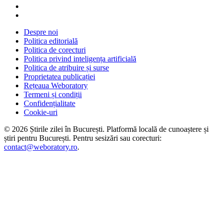
Despre noi
Politica editorială
Politica de corecturi
Politica privind inteligența artificială
Politica de atribuire și surse
Proprietatea publicației
Rețeaua Weboratory
Termeni și condiții
Confidențialitate
Cookie-uri
©
2026
Știrile zilei în București
. Platformă locală de cunoaștere și
știri pentru
București
. Pentru sesizări sau corecturi:
contact@weboratory.ro
.