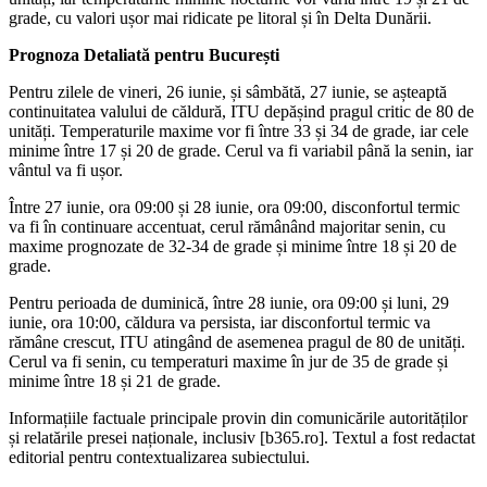
grade, cu valori ușor mai ridicate pe litoral și în Delta Dunării.
Prognoza Detaliată pentru București
Pentru zilele de vineri, 26 iunie, și sâmbătă, 27 iunie, se așteaptă
continuitatea valului de căldură, ITU depășind pragul critic de 80 de
unități. Temperaturile maxime vor fi între 33 și 34 de grade, iar cele
minime între 17 și 20 de grade. Cerul va fi variabil până la senin, iar
vântul va fi ușor.
Între 27 iunie, ora 09:00 și 28 iunie, ora 09:00, disconfortul termic
va fi în continuare accentuat, cerul rămânând majoritar senin, cu
maxime prognozate de 32-34 de grade și minime între 18 și 20 de
grade.
Pentru perioada de duminică, între 28 iunie, ora 09:00 și luni, 29
iunie, ora 10:00, căldura va persista, iar disconfortul termic va
rămâne crescut, ITU atingând de asemenea pragul de 80 de unități.
Cerul va fi senin, cu temperaturi maxime în jur de 35 de grade și
minime între 18 și 21 de grade.
Informațiile factuale principale provin din comunicările autorităților
și relatările presei naționale, inclusiv [b365.ro]. Textul a fost redactat
editorial pentru contextualizarea subiectului.