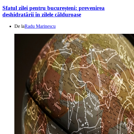
Sfatul zilei pentru bucureșteni: prevenirea
deshidratării în zilele călduroase
De la
Radu Marinescu