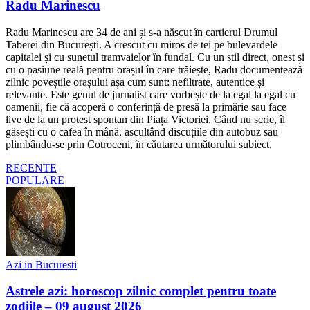
Radu Marinescu
Radu Marinescu are 34 de ani și s-a născut în cartierul Drumul
Taberei din București. A crescut cu miros de tei pe bulevardele
capitalei și cu sunetul tramvaielor în fundal. Cu un stil direct, onest și
cu o pasiune reală pentru orașul în care trăiește, Radu documentează
zilnic poveștile orașului așa cum sunt: nefiltrate, autentice și
relevante. Este genul de jurnalist care vorbește de la egal la egal cu
oamenii, fie că acoperă o conferință de presă la primărie sau face
live de la un protest spontan din Piața Victoriei. Când nu scrie, îl
găsești cu o cafea în mână, ascultând discuțiile din autobuz sau
plimbându-se prin Cotroceni, în căutarea următorului subiect.
RECENTE
POPULARE
Azi in Bucuresti
Astrele azi: horoscop zilnic complet pentru toate
zodiile – 09 august 2026