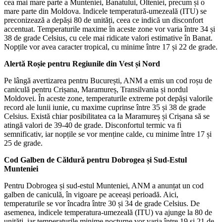
cea mai mare parte a Munteniei, Banatului, Olteniei, precum și o
mare parte din Moldova. Indicele temperatură-umezeală (ITU) se
preconizează a depăși 80 de unități, ceea ce indică un disconfort
accentuat. Temperaturile maxime în aceste zone vor varia între 34 și
38 de grade Celsius, cu cele mai ridicate valori estimative în Banat.
Nopțile vor avea caracter tropical, cu minime între 17 și 22 de grade.
Alertă Roșie pentru Regiunile din Vest și Nord
Pe lângă avertizarea pentru București, ANM a emis un cod roșu de
caniculă pentru Crișana, Maramureș, Transilvania și nordul
Moldovei. În aceste zone, temperaturile extreme pot depăși valorile
record ale lunii iunie, cu maxime cuprinse între 35 și 38 de grade
Celsius. Există chiar posibilitatea ca la Maramureș și Crișana să se
atingă valori de 39-40 de grade. Disconfortul termic va fi
semnificativ, iar nopțile se vor menține calde, cu minime între 17 și
25 de grade.
Cod Galben de Căldură pentru Dobrogea și Sud-Estul
Munteniei
Pentru Dobrogea și sud-estul Munteniei, ANM a anunțat un cod
galben de caniculă, în vigoare pe aceeași perioadă. Aici,
temperaturile se vor încadra între 30 și 34 de grade Celsius. De
asemenea, indicele temperatura-umezeală (ITU) va ajunge la 80 de
unități, iar temperaturile minime nocturne vor varia între 19 și 21 de