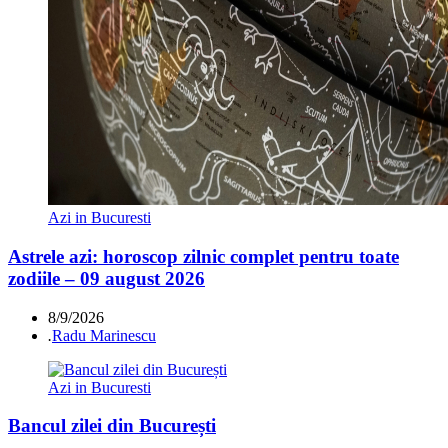
Azi in Bucuresti
Astrele azi: horoscop zilnic complet pentru toate
zodiile – 09 august 2026
8/9/2026
.
Radu Marinescu
Azi in Bucuresti
Bancul zilei din București