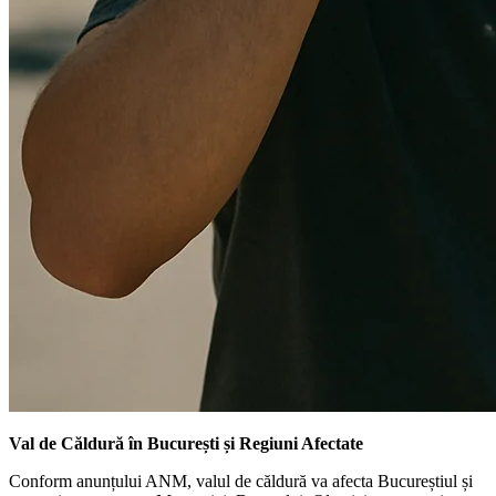
Val de Căldură în București și Regiuni Afectate
Conform anunțului ANM, valul de căldură va afecta Bucureștiul și