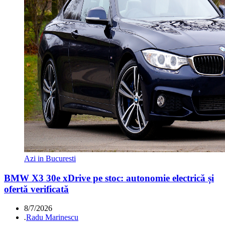
Azi in Bucuresti
BMW X3 30e xDrive pe stoc: autonomie electrică și
ofertă verificată
8/7/2026
.
Radu Marinescu