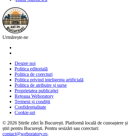
Urmărește-ne
Despre noi
Politica editorială
Politica de corecturi
Politica privind inteligența artificială
Politica de atribuire și surse
Proprietatea publicației
Rețeaua Weboratory
Termeni și condiții
Confidențialitate
Cookie-uri
©
2026
Știrile zilei în București
. Platformă locală de cunoaștere și
știri pentru
București
. Pentru sesizări sau corecturi:
contact@weboratory.ro
.