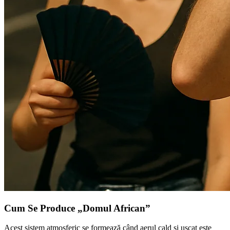
Cum Se Produce „Domul African”
Acest sistem atmosferic se formează când aerul cald și uscat este