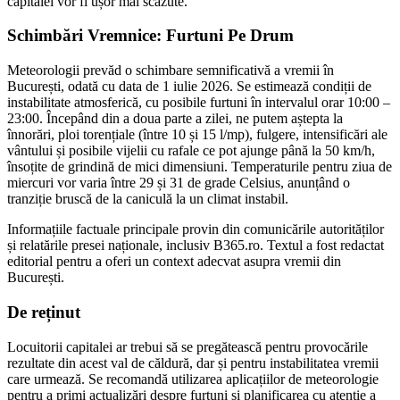
capitalei vor fi ușor mai scăzute.
Schimbări Vremnice: Furtuni Pe Drum
Meteorologii prevăd o schimbare semnificativă a vremii în
București, odată cu data de 1 iulie 2026. Se estimează condiții de
instabilitate atmosferică, cu posibile furtuni în intervalul orar 10:00 –
23:00. Începând din a doua parte a zilei, ne putem aștepta la
înnorări, ploi torențiale (între 10 și 15 l/mp), fulgere, intensificări ale
vântului și posibile vijelii cu rafale ce pot ajunge până la 50 km/h,
însoțite de grindină de mici dimensiuni. Temperaturile pentru ziua de
miercuri vor varia între 29 și 31 de grade Celsius, anunțând o
tranziție bruscă de la caniculă la un climat instabil.
Informațiile factuale principale provin din comunicările autorităților
și relatările presei naționale, inclusiv B365.ro. Textul a fost redactat
editorial pentru a oferi un context adecvat asupra vremii din
București.
De reținut
Locuitorii capitalei ar trebui să se pregătească pentru provocările
rezultate din acest val de căldură, dar și pentru instabilitatea vremii
care urmează. Se recomandă utilizarea aplicațiilor de meteorologie
pentru a primi actualizări despre furtuni și planificarea cu atenție a