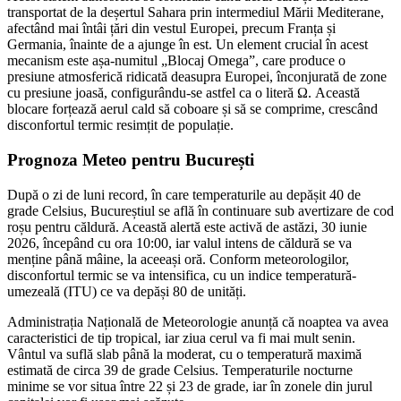
transportat de la deșertul Sahara prin intermediul Mării Mediterane,
afectând mai întâi țări din vestul Europei, precum Franța și
Germania, înainte de a ajunge în est. Un element crucial în acest
mecanism este așa-numitul „Blocaj Omega”, care produce o
presiune atmosferică ridicată deasupra Europei, înconjurată de zone
cu presiune joasă, configurându-se astfel ca o literă Ω. Această
blocare forțează aerul cald să coboare și să se comprime, crescând
disconfortul termic resimțit de populație.
Prognoza Meteo pentru București
După o zi de luni record, în care temperaturile au depășit 40 de
grade Celsius, Bucureștiul se află în continuare sub avertizare de cod
roșu pentru căldură. Această alertă este activă de astăzi, 30 iunie
2026, începând cu ora 10:00, iar valul intens de căldură se va
menține până mâine, la aceeași oră. Conform meteorologilor,
disconfortul termic se va intensifica, cu un indice temperatură-
umezeală (ITU) ce va depăși 80 de unități.
Administrația Națională de Meteorologie anunță că noaptea va avea
caracteristici de tip tropical, iar ziua cerul va fi mai mult senin.
Vântul va suflă slab până la moderat, cu o temperatură maximă
estimată de circa 39 de grade Celsius. Temperaturile nocturne
minime se vor situa între 22 și 23 de grade, iar în zonele din jurul