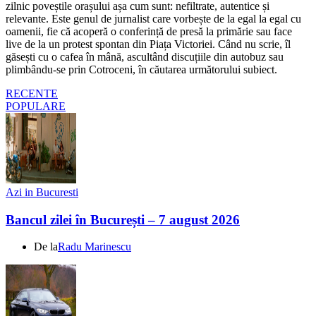
zilnic poveștile orașului așa cum sunt: nefiltrate, autentice și
relevante. Este genul de jurnalist care vorbește de la egal la egal cu
oamenii, fie că acoperă o conferință de presă la primărie sau face
live de la un protest spontan din Piața Victoriei. Când nu scrie, îl
găsești cu o cafea în mână, ascultând discuțiile din autobuz sau
plimbându-se prin Cotroceni, în căutarea următorului subiect.
RECENTE
POPULARE
Azi in Bucuresti
Bancul zilei în București – 7 august 2026
De la
Radu Marinescu