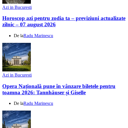
Azi in Bucuresti
Horoscop azi pentru zodia ta – previziuni actualizate
zilnic – 07 august 2026
De la
Radu Marinescu
Azi in Bucuresti
Opera Națională pune în vânzare biletele pentru
toamna 2026: Tannhäuser și Giselle
De la
Radu Marinescu