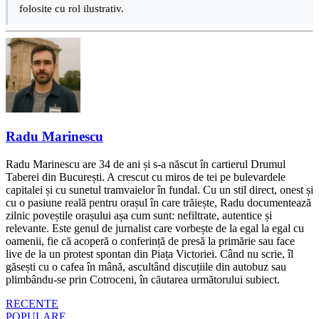
folosite cu rol ilustrativ.
Radu Marinescu
Radu Marinescu are 34 de ani și s-a născut în cartierul Drumul
Taberei din București. A crescut cu miros de tei pe bulevardele
capitalei și cu sunetul tramvaielor în fundal. Cu un stil direct, onest și
cu o pasiune reală pentru orașul în care trăiește, Radu documentează
zilnic poveștile orașului așa cum sunt: nefiltrate, autentice și
relevante. Este genul de jurnalist care vorbește de la egal la egal cu
oamenii, fie că acoperă o conferință de presă la primărie sau face
live de la un protest spontan din Piața Victoriei. Când nu scrie, îl
găsești cu o cafea în mână, ascultând discuțiile din autobuz sau
plimbându-se prin Cotroceni, în căutarea următorului subiect.
RECENTE
POPULARE