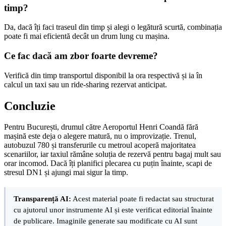
timp?
Da, dacă îți faci traseul din timp și alegi o legătură scurtă, combinația
poate fi mai eficientă decât un drum lung cu mașina.
Ce fac dacă am zbor foarte devreme?
Verifică din timp transportul disponibil la ora respectivă și ia în
calcul un taxi sau un ride-sharing rezervat anticipat.
Concluzie
Pentru București, drumul către Aeroportul Henri Coandă fără
mașină este deja o alegere matură, nu o improvizație. Trenul,
autobuzul 780 și transferurile cu metroul acoperă majoritatea
scenariilor, iar taxiul rămâne soluția de rezervă pentru bagaj mult sau
orar incomod. Dacă îți planifici plecarea cu puțin înainte, scapi de
stresul DN1 și ajungi mai sigur la timp.
Transparență AI:
Acest material poate fi redactat sau structurat
cu ajutorul unor instrumente AI și este verificat editorial înainte
de publicare. Imaginile generate sau modificate cu AI sunt