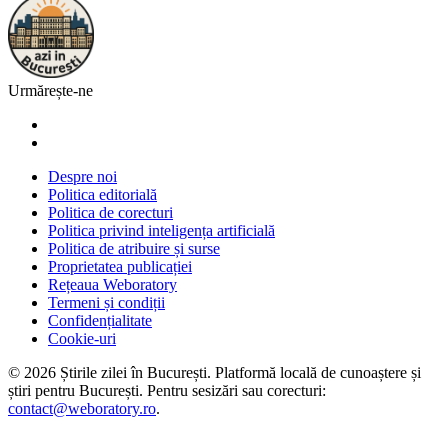
Urmărește-ne
Despre noi
Politica editorială
Politica de corecturi
Politica privind inteligența artificială
Politica de atribuire și surse
Proprietatea publicației
Rețeaua Weboratory
Termeni și condiții
Confidențialitate
Cookie-uri
©
2026
Știrile zilei în București
. Platformă locală de cunoaștere și
știri pentru
București
. Pentru sesizări sau corecturi:
contact@weboratory.ro
.