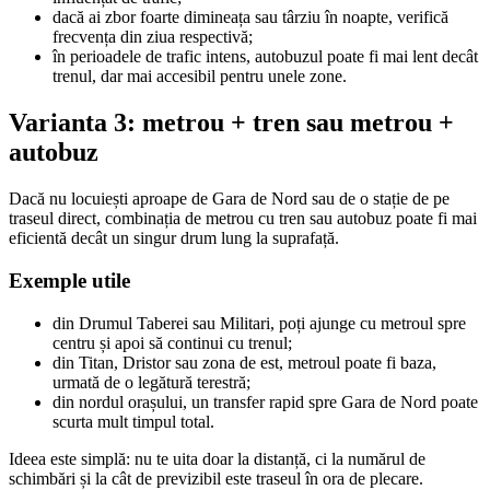
dacă ai zbor foarte dimineața sau târziu în noapte, verifică
frecvența din ziua respectivă;
în perioadele de trafic intens, autobuzul poate fi mai lent decât
trenul, dar mai accesibil pentru unele zone.
Varianta 3: metrou + tren sau metrou +
autobuz
Dacă nu locuiești aproape de Gara de Nord sau de o stație de pe
traseul direct, combinația de metrou cu tren sau autobuz poate fi mai
eficientă decât un singur drum lung la suprafață.
Exemple utile
din Drumul Taberei sau Militari, poți ajunge cu metroul spre
centru și apoi să continui cu trenul;
din Titan, Dristor sau zona de est, metroul poate fi baza,
urmată de o legătură terestră;
din nordul orașului, un transfer rapid spre Gara de Nord poate
scurta mult timpul total.
Ideea este simplă: nu te uita doar la distanță, ci la numărul de
schimbări și la cât de previzibil este traseul în ora de plecare.