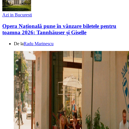
Azi in Bucuresti
Opera Națională pune în vânzare biletele pentru
toamna 2026: Tannhäuser și Giselle
De la
Radu Marinescu