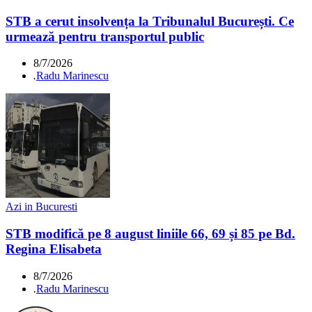
STB a cerut insolvența la Tribunalul București. Ce
urmează pentru transportul public
8/7/2026
.
Radu Marinescu
Azi in Bucuresti
STB modifică pe 8 august liniile 66, 69 și 85 pe Bd.
Regina Elisabeta
8/7/2026
.
Radu Marinescu