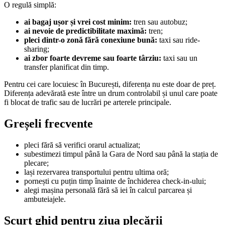
O regulă simplă:
ai bagaj ușor și vrei cost minim:
tren sau autobuz;
ai nevoie de predictibilitate maximă:
tren;
pleci dintr-o zonă fără conexiune bună:
taxi sau ride-
sharing;
ai zbor foarte devreme sau foarte târziu:
taxi sau un
transfer planificat din timp.
Pentru cei care locuiesc în București, diferența nu este doar de preț.
Diferența adevărată este între un drum controlabil și unul care poate
fi blocat de trafic sau de lucrări pe arterele principale.
Greșeli frecvente
pleci fără să verifici orarul actualizat;
subestimezi timpul până la Gara de Nord sau până la stația de
plecare;
lași rezervarea transportului pentru ultima oră;
pornești cu puțin timp înainte de închiderea check-in-ului;
alegi mașina personală fără să iei în calcul parcarea și
ambuteiajele.
Scurt ghid pentru ziua plecării