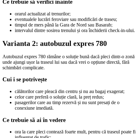
Ce trebuie să verifici înainte
orarul actualizat al trenurilor;
eventualele lucrări feroviare sau modificări de traseu;
timpul de mers până la Gara de Nord sau Basarab;
intervalul dintre sosirea trenului și ora închiderii check-in-ului.
Varianta 2: autobuzul expres 780
Autobuzul expres 780 rămâne o soluție bună dacă pleci dintr-o zonă
unde ajungi ușor la traseul lui sau dacă vrei o opțiune directă, fără
schimbări complicate.
Cui i se potrivește
călătorilor care pleacă din centru și nu au bagaj exagerat;
celor care preferă o soluție clară, la preț redus;
pasagerilor care au timp rezervă și nu sunt presați de o
conexiune imediată.
Ce trebuie să ai în vedere
ora la care pleci contează foarte mult, pentru că traseul poate fi
influențat de trafic;