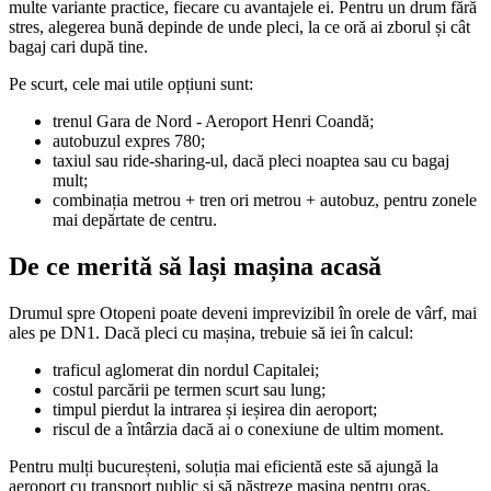
multe variante practice, fiecare cu avantajele ei. Pentru un drum fără
stres, alegerea bună depinde de unde pleci, la ce oră ai zborul și cât
bagaj cari după tine.
Pe scurt, cele mai utile opțiuni sunt:
trenul Gara de Nord - Aeroport Henri Coandă;
autobuzul expres 780;
taxiul sau ride-sharing-ul, dacă pleci noaptea sau cu bagaj
mult;
combinația metrou + tren ori metrou + autobuz, pentru zonele
mai depărtate de centru.
De ce merită să lași mașina acasă
Drumul spre Otopeni poate deveni imprevizibil în orele de vârf, mai
ales pe DN1. Dacă pleci cu mașina, trebuie să iei în calcul:
traficul aglomerat din nordul Capitalei;
costul parcării pe termen scurt sau lung;
timpul pierdut la intrarea și ieșirea din aeroport;
riscul de a întârzia dacă ai o conexiune de ultim moment.
Pentru mulți bucureșteni, soluția mai eficientă este să ajungă la
aeroport cu transport public și să păstreze mașina pentru oraș.